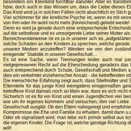
besonders ein Kleinkind furchtbar darunter. Aber es transf
höre, doch auch in das Wissen um, dass die Liebe dieses Elt
Das Kind wird ja in solchen Fällen nicht absichtlich im Stich 
Viel schlimmer für die kindliche Psyche ist, wenn es mit se
von ihm oder ihr wohl nicht mehr (hinreichend) geliebt werde!
Denn es wird ja gerade durch eine entsprechende Entscheidu
auf die selbstlose und es umsorgende Liebe seiner Mutter als
Bezeichnenderweise ist es ja in unserer ach so „aufgeklärte
solche Schäden an den Kindern zu sprechen, welche gerade du
unseren Medien anzutreffen? Werden sie von den zuständi
erregende“ Statistik in unserer Gesellschaft…
Es ist eine Sache, wenn Trennungen leider auch mal p
vielgepriesenen Recht auf die Ehescheidung geradezu das I
auch entsprechend durch Schule, Gesellschaft und Medien spe
dies ein verkehrter erzieherischer Ansatz - die betreffenden s
Die menschliche Erfahrung zeigt auch, dass Stiefmütter und S
Elternteile für das junge Kind wenigstens einigermaßen gei
betroffene Kind damals noch so klein war, dass es sich nicht
Sicherlich ist es für ein Kind und einen Jugendlichen viel be
wie um ihr eigenes kümmern und versuchen, ihm viel Liebe zu 
Gesellschaft ausgibt. Ob den Eltern nahegelegt und empfohl
Kompromisse die Ehe und Familie zu erhalten, damit dann u.a
Oder ob signalisiert wird, man lebe sich primär selbst aus b
die eigenen Kinder. Die Frage ist, welche geistige Richtung 
will!