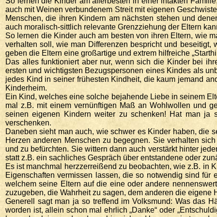
So lernen die Kinder am allerbesten in einer intakten Fami
auch mit Weinen verbundenem Streit mit eigenen Geschwistern k
Menschen, die ihren Kindern am nächsten stehen und denen
auch moralisch-sittlich relevante Grenzziehung der Eltern kan
So lernen die Kinder auch am besten von ihren Eltern, wie man 
verhalten soll, wie man Differenzen bespricht und beseitigt,
geben die Eltern eine großartige und extrem hilfreiche „Starth
Das alles funktioniert aber nur, wenn sich die Kinder bei i
ersten und wichtigsten Bezugspersonen eines Kindes als unbed
jedes Kind in seiner frühesten Kindheit, die kaum jemand and
Kinderheim.
Ein Kind, welches eine solche bejahende Liebe in seinem El
mal z.B. mit einem vernünftigen Maß an Wohlwollen und g
seinen eigenen Kindern weiter zu schenken! Hat man ja se
verschenken.
Daneben sieht man auch, wie schwer es Kinder haben, die sel
Herzen anderen Menschen zu begegnen. Sie verhalten sich 
und zu befürchten. Sie wittern dann auch verstärkt hinter j
statt z.B. ein sachliches Gespräch über entstandene oder zun
Es ist manchmal herzzerreißend zu beobachten, wie z.B. in 
Eigenschaften vermissen lassen, die so notwendig sind für
welchem seine Eltern auf die eine oder andere nennenswerte
zuzugeben, die Wahrheit zu sagen, dem anderen die eigene Hi
Generell sagt man ja so treffend im Volksmund: Was das Hän
worden ist, allein schon mal ehrlich „Danke“ oder „Entschul