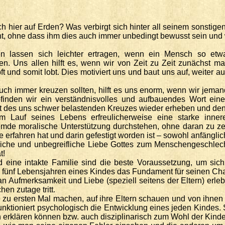
h hier auf Erden? Was verbirgt sich hinter all seinem sonsti
hnt, ohne dass ihm dies auch immer unbedingt bewusst sein und
n lassen sich leichter ertragen, wenn ein Mensch so etwas
 Uns allen hilft es, wenn wir von Zeit zu Zeit zunächst ma
t und somit lobt. Dies motiviert uns und baut uns auf, weiter 
 immer kreuzen sollten, hilft es uns enorm, wenn wir jemand 
finden wir ein verständnisvolles und aufbauendes Wort ei
st des uns schwer belastenden Kreuzes wieder erheben und den
 Lauf seines Lebens erfreulicherweise eine starke innere
remde moralische Unterstützung durchstehen, ohne daran zu 
be erfahren hat und darin gefestigt worden ist – sowohl anfängl
che und unbegreifliche Liebe Gottes zum Menschengeschlecht,
t!
 eine intakte Familie sind die beste Voraussetzung, um sich
 fünf Lebensjahren eines Kindes das Fundament für seinen Ch
 Aufmerksamkeit und Liebe (speziell seitens der Eltern) erle
n zutage tritt.
sie zu ersten Mal machen, auf ihre Eltern schauen und von ihn
unktioniert psychologisch die Entwicklung eines jeden Kindes. S
h erklären können bzw. auch disziplinarisch zum Wohl der Kind