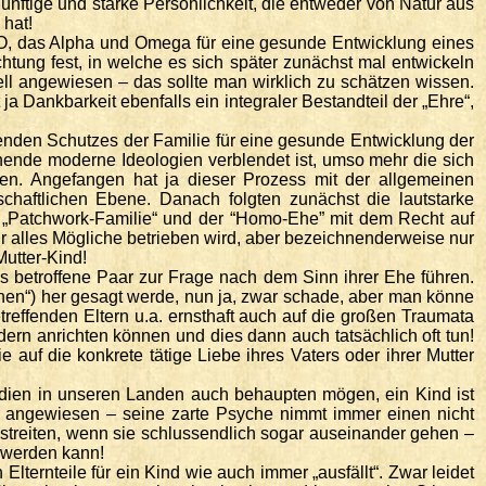
nftige und starke Persönlichkeit, die entweder von Natur aus
 hat!
d O, das Alpha und Omega für eine gesunde Entwicklung eines
htung fest, in welche es sich später zunächst mal entwickeln
iell angewiesen – das sollte man wirklich zu schätzen wissen.
ja Dankbarkeit ebenfalls ein integraler Bestandteil der „Ehre“,
enden Schutzes der Familie für eine gesunde Entwicklung der
ende moderne Ideologien verblendet ist, umso mehr die sich
en. Angefangen hat ja dieser Prozess mit der allgemeinen
chaftlichen Ebene. Danach folgten zunächst die lautstarke
r „Patchwork-Familie“ und der “Homo-Ehe” mit dem Recht auf
r alles Mögliche betrieben wird, aber bezeichnenderweise nur
Mutter-Kind!
s betroffene Paar zur Frage nach dem Sinn ihrer Ehe führen.
chen“) her gesagt werde, nun ja, zwar schade, aber man könne
effenden Eltern u.a. ernsthaft auch auf die großen Traumata
rn anrichten können und dies dann auch tatsächlich oft tun!
 auf die konkrete tätige Liebe ihres Vaters oder ihrer Mutter
edien in unseren Landen auch behaupten mögen, ein Kind ist
er angewiesen – seine zarte Psyche nimmt immer einen nicht
 streiten, wenn sie schlussendlich sogar auseinander gehen –
t werden kann!
lternteile für ein Kind wie auch immer „ausfällt“. Zwar leidet