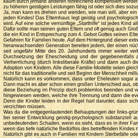
kaum durch jemand anderen hinreichend kompensiert werden kö
zu höheren geistigen Leistungen fähig ist oder sich dies sozu
Ja, man kann es drehen und wenden, wie man will, aber ein 
jeden Kindes! Das Elternhaus legt geistig und psychologisch
wird. Auf eine solche vernünftige „Starthilfe“ ist jedes Kin
Dafür sollte man seinen guten Eltern und oft genug auch Großel
die ein Kind in Entsprechung zum 4. Gebot Gottes seinen Elt
Gefahren für Familien heute. Auf dem Hintergrund dieser ex
heranwachsenden Generation bereiten jedem, der einen nüch
seit ungefähr Mitte des 20. Jahrhunderts immer weiter v
Durchsetzung der Ehescheidung und der gegebenenfalls auc
Verherrlichung (durch linksliberale Kräfte) und dann auch
Adoption von Kindern. Alle diese Familie-Modelle seien glei
nicht für das traditionelle und seit Beginn der Menschheit mil
Natürlich kann es vorkommen, dass unter Eheleuten sogar au
Dann macht es aber schon einen großen Unterschied aus, ob v
diese Beziehung im Prinzip doch problemlos beenden und ver
hingewiesen werden, welche ihre Trennung und dann die even
Denn die Kinder leiden in der Regel hart darunter, dass sich
verzichten müssen.
Was da die entgegenlautenden Behauptungen der links-grün-
bei seiner Entwicklung geistig-psychologisch substanziell
unbedeutenden Schaden, wenn es sieht, dass es in ihrer Fami
wenn das tiefe natürliche Bedürfnis des betreffenden Kindes n
Natürlich gibt es auch in Familien mit Kindern Sterbefälle od