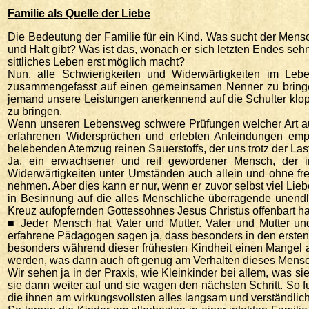
Familie als Quelle der Liebe
Die Bedeutung der Familie für ein Kind. Was sucht der Mensc
und Halt gibt? Was ist das, wonach er sich letzten Endes se
sittliches Leben erst möglich macht?
Nun, alle Schwierigkeiten und Widerwärtigkeiten im Lebe
zusammengefasst auf einen gemeinsamen Nenner zu bringen.
jemand unsere Leistungen anerkennend auf die Schulter klopf
zu bringen.
Wenn unseren Lebensweg schwere Prüfungen welcher Art auch
erfahrenen Widersprüchen und erlebten Anfeindungen emp
belebenden Atemzug reinen Sauerstoffs, der uns trotz der La
Ja, ein erwachsener und reif gewordener Mensch, der im
Widerwärtigkeiten unter Umständen auch allein und ohne f
nehmen. Aber dies kann er nur, wenn er zuvor selbst viel Lie
in Besinnung auf die alles Menschliche überragende unendli
Kreuz aufopfernden Gottessohnes Jesus Christus offenbart ha
■ Jeder Mensch hat Vater und Mutter. Vater und Mutter und
erfahrene Pädagogen sagen ja, dass besonders in den ersten
besonders während dieser frühesten Kindheit einen Mangel an
werden, was dann auch oft genug am Verhalten dieses Mensche
Wir sehen ja in der Praxis, wie Kleinkinder bei allem, was 
sie dann weiter auf und sie wagen den nächsten Schritt. So f
die ihnen am wirkungsvollsten alles langsam und verständlic