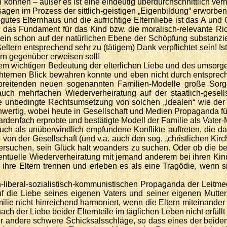
nnen – außer es ist eine eindeutig überdurchschnittlich vernü
sagen im Prozess der sittlich-geistigen „Eigenbildung“ erworben
gutes Elternhaus und die aufrichtige Elternliebe ist das A un
 das Fundament für das Kind bzw. die moralisch-relevante Ric
d allein schon auf der natürlichen Ebene der Schöpfung substanz
tern entsprechend sehr zu (tätigem) Dank verpflichtet sein! Ist 
ern gegenüber erweisen soll!
trem wichtigen Bedeutung der elterlichen Liebe und des umsorg
ternen Blick bewahren konnte und eben nicht durch entsprech
erbreitenden neuen sogenannten Familien-Modelle große Sorg
h mehrfachen Wiederverheiratung auf der staatlich-gesells
 die unbedingte Rechtsumsetzung von solchen „Idealen“ wie de
chwertig, wobei heute in Gesellschaft und Medien Propaganda fü
liardenfach erprobte und bestätigte Modell der Familie als Vater-
ch als unüberwindlich empfundene Konflikte auftreten, die da
on der Gesellschaft (und v.a. auch den sog. „christlichen Kir
suchen, sein Glück halt woanders zu suchen. Oder ob die betr
tuelle Wiederverheiratung mit jemand anderem bei ihren Kinde
 ihre Eltern trennen und erleben es als eine Tragödie, wenn sie
liberal-sozialistisch-kommunistischen Propaganda der Leitm
 auf die Liebe seines eigenen Vaters und seiner eigenen Mutt
lie nicht hinreichend harmoniert, wenn die Eltern miteinander
ach der Liebe beider Elternteile im täglichen Leben nicht erfüll
er andere schwere Schicksalsschläge, so dass eines der beiden E