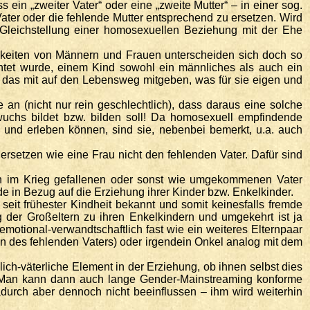
ein „zweiter Vater“ oder eine „zweite Mutter“ – in einer sog.
ater oder die fehlende Mutter entsprechend zu ersetzen. Wird
leichstellung einer homosexuellen Beziehung mit der Ehe
gkeiten von Männern und Frauen unterscheiden sich doch so
htet wurde, einem Kind sowohl ein männliches als auch ein
d das mit auf den Lebensweg mitgeben, was für sie eigen und
an (nicht nur rein geschlechtlich), dass daraus eine solche
hwuchs bildet bzw. bilden soll! Da homosexuell empfindende
 und erleben können, sind sie, nebenbei bemerkt, u.a. auch
rsetzen wie eine Frau nicht den fehlenden Vater. Dafür sind
hren im Krieg gefallenen oder sonst wie umgekommenen Vater
de in Bezug auf die Erziehung ihrer Kinder bzw. Enkelkinder.
it frühester Kindheit bekannt und somit keinesfalls fremde
 der Großeltern zu ihren Enkelkindern und umgekehrt ist ja
emotional-verwandtschaftlich fast wie ein weiteres Elternpaar
n des fehlenden Vaters) oder irgendein Onkel analog mit dem
ch-väterliche Element in der Erziehung, ob ihnen selbst dies
n. Man kann dann auch lange Gender-Mainstreaming konforme
durch aber dennoch nicht beeinflussen – ihm wird weiterhin