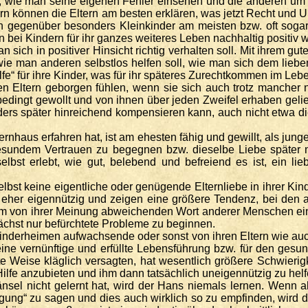
lie, wie man seine eigenen Fehler einsehen und die anderen um
önnen die Eltern am besten erklären, was jetzt Recht und Unrec
 gegenüber besonders Kleinkinder am meisten bzw. oft sogar 
n bei Kindern für ihr ganzes weiteres Leben nachhaltig positiv w
sich in positiver Hinsicht richtig verhalten soll. Mit ihrem gute
 wie man anderen selbstlos helfen soll, wie man sich dem lieb
ilfe“ für ihre Kinder, was für ihr späteres Zurechtkommen im Leb
hren Eltern geborgen fühlen, wenn sie sich auch trotz mancher
ingt gewollt und von ihnen über jeden Zweifel erhaben geliebt 
ers später hinreichend kompensieren kann, auch nicht etwa die
ternhaus erfahren hat, ist am ehesten fähig und gewillt, als 
esundem Vertrauen zu begegnen bzw. dieselbe Liebe später
lbst erlebt, wie gut, belebend und befreiend es ist, ein l
bst keine eigentliche oder genügende Elternliebe in ihrer Kin
eher eigennützig und zeigen eine größere Tendenz, bei den
edem von ihrer Meinung abweichenden Wort anderer Menschen ei
ächst nur befürchtete Probleme zu beginnen.
Kinderheimen aufwachsende oder sonst von ihren Eltern wie au
 eine vernünftige und erfüllte Lebensführung bzw. für den ge
 Weise kläglich versagten, hat wesentlich größere Schwierig
lfe anzubieten und ihm dann tatsächlich uneigennützig zu helf
sel nicht gelernt hat, wird der Hans niemals lernen. Wenn al
digung“ zu sagen und dies auch wirklich so zu empfinden, wird