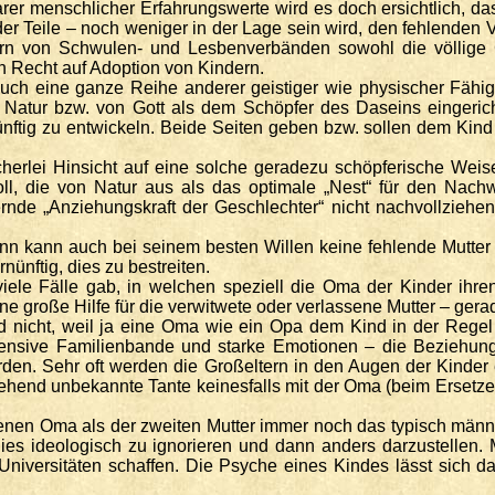
er menschlicher Erfahrungswerte wird es doch ersichtlich, dass 
 Teile – noch weniger in der Lage sein wird, den fehlenden V
 von Schwulen- und Lesbenverbänden sowohl die völlige G
n Recht auf Adoption von Kindern.
uch eine ganze Reihe anderer geistiger wie physischer Fähi
 Natur bzw. von Gott als dem Schöpfer des Daseins eingeric
ünftig zu entwickeln. Beide Seiten geben bzw. sollen dem Kin
erlei Hinsicht auf eine solche geradezu schöpferische Weise 
oll, die von Natur aus als das optimale „Nest“ für den Nac
rnde „Anziehungskraft der Geschlechter“ nicht nachvollziehen
 kann auch bei seinem besten Willen keine fehlende Mutter e
ünftig, dies zu bestreiten.
 viele Fälle gab, in welchen speziell die Oma der Kinder i
e große Hilfe für die verwitwete oder verlassene Mutter – gera
nicht, weil ja eine Oma wie ein Opa dem Kind in der Regel se
tensive Familienbande und starke Emotionen – die Beziehung
rden. Sehr oft werden die Großeltern in den Augen der Kinder 
hend unbekannte Tante keinesfalls mit der Oma (beim Ersetze
genen Oma als der zweiten Mutter immer noch das typisch männli
 dies ideologisch zu ignorieren und dann anders darzustelle
iversitäten schaffen. Die Psyche eines Kindes lässt sich da