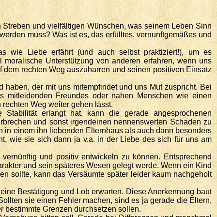
gen Streben und vielfältigen Wünschen, was seinem Leben Sinn
 werden muss? Was ist es, das erfülltes, vernunftgemäßes und
 wie Liebe erfährt (und auch selbst praktiziert!), um es
l moralische Unterstützung von anderen erfahren, wenn uns
auf dem rechten Weg auszuharren und seinen positiven Einsatz
haben, der mit uns mitempfindet und uns Mut zuspricht. Bei
nes mitleidenden Freundes oder nahen Menschen wie einen
 rechten Weg weiter gehen lässt.
 Stabilität erlangt hat, kann die gerade angesprochenen
zerbrechen und sonst irgendeinen nennenswerten Schaden zu
ich in einem ihn liebenden Elternhaus als auch dann besonders
 wie sie sich dann ja v.a. in der Liebe des sich für uns am
 vernünftig und positiv entwickeln zu können. Entsprechend
arakter und sein späteres Wesen gelegt werde. Wenn ein Kind
ben sollte, kann das Versäumte später leider kaum nachgeholt
en eine Bestätigung und Lob erwarten. Diese Anerkennung baut
ollten sie einen Fehler machen, sind es ja gerade die Eltern,
er bestimmte Grenzen durchsetzen sollen.