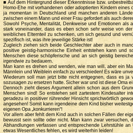
■ Auf dem Hintergrund dieser Erkenntnisse bzw. unbestreitbar
Homo-Ehe mit vorhandenen oder adoptierten Kindern eines der
ja momentan in Deutschland und manchen anderen Ländern
zwischen einem Mann und einer Frau gefordert als auch dere
Sowohl Psyche, Mentalität, Denkweise und Emotionen als a
stark voneinander, dass es eben schon sehr weise von der
weibliches Elternteil zu schenken, um sich gesund und vern
spezifisch ist, was ihre jeweilige Stärke ist!
Zugleich ziehen sich beide Geschlechter aber auch in manch
positive geistig-harmonische Einheit entstehen kann und s
Menschen diese schöpferische und an sich geistig bereiche
irgendwie zu bedauern.
Man kann es drehen und wenden, wie man will, aber ein Mann
Männlein und Weiblein einfach zu verschieden! Es wäre unvern
Wiederum soll man jetzt bitte nicht entgegnen, dass es ja
sozusagen zu ersetzen hatte. Sicher war und ist diese Oma ein
Dennoch zieht dieses Argument allein schon aus dem Grund 
Menschen sind! So entstehen seit zartestem Kindesalter in
geradezu in positiver rührender Hinsicht sprichwörtlich gewo
angesehen! Somit kann irgendeine dem Kind bisher weitestge
eigenen Opa „konkurrieren“!
Vor allem aber fehlt dem Kind auch in solchen Fällen der ei
bewusst sein sollte oder nicht. Man kann zwar versuchen,
Abhandlungen verfassen und entsprechende Lehrstühle an Un
etwas Wesentliches fehlen, es wird weiterhin leiden!