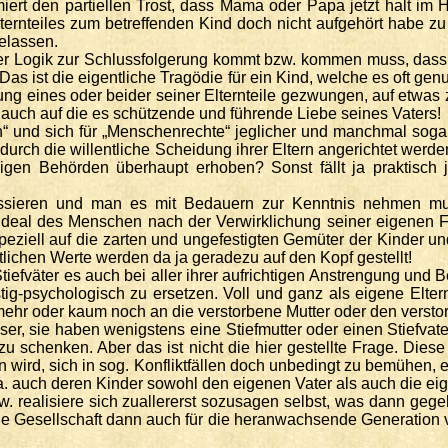
ormiert den partiellen Trost, dass Mama oder Papa jetzt halt 
ernteiles zum betreffenden Kind doch nicht aufgehört habe zu e
gelassen.
iner Logik zur Schlussfolgerung kommt bzw. kommen muss, dass
 Das ist die eigentliche Tragödie für ein Kind, welche es oft g
ng eines oder beider seiner Elternteile gezwungen, auf etwas 
 auch auf die es schützende und führende Liebe seines Vaters!
n“ und sich für „Menschenrechte“ jeglicher und manchmal sogar
rch die willentliche Scheidung ihrer Eltern angerichtet werden
gen Behörden überhaupt erhoben? Sonst fällt ja praktisch j
assieren und man es mit Bedauern zur Kenntnis nehmen mu
deal des Menschen nach der Verwirklichung seiner eigenen Fr
ziell auf die zarten und ungefestigten Gemüter der Kinder un
ittlichen Werte werden da ja geradezu auf den Kopf gestellt!
tiefväter es auch bei aller ihrer aufrichtigen Anstrengung und
stig-psychologisch zu ersetzen. Voll und ganz als eigene El
 mehr oder kaum noch an die verstorbene Mutter oder den verstor
sser, sie haben wenigstens eine Stiefmutter oder einen Stiefva
schenken. Aber das ist nicht die hier gestellte Frage. Diese 
en wird, sich in sog. Konfliktfällen doch unbedingt zu bemühe
. auch deren Kinder sowohl den eigenen Vater als auch die ei
zw. realisiere sich zuallererst sozusagen selbst, was dann ge
die Gesellschaft dann auch für die heranwachsende Generation v