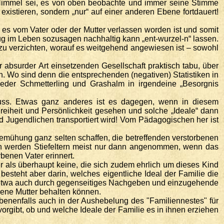
im Himmel sei, es von oben beobachte und immer seine Stimme
xistieren, sondern „nur“ auf einer anderen Ebene fortdauert!
 es vom Vater oder der Mutter verlassen worden ist und somit
enug im Leben sozusagen nachhaltig kann „ent-wurzel-n“ lassen.
zu verzichten, worauf es weitgehend angewiesen ist – sowohl
 absurder Art einsetzenden Gesellschaft praktisch tabu, über
. Wo sind denn die entsprechenden (negativen) Statistiken in
eder Schmetterling und Grashalm in irgendeine „Besorgnis
ss. Etwas ganz anderes ist es dagegen, wenn in diesem
eiheit und Persönlichkeit gesehen und solche „Ideale“ dann
d Jugendlichen transportiert wird! Vom Pädagogischen her ist
 Bemühung ganz selten schaffen, die betreffenden verstorbenen
tern werden Stiefeltern meist nur dann angenommen, wenn das
benen Vater erinnert.
ter als überhaupt keine, die sich zudem ehrlich um dieses Kind
besteht aber darin, welches eigentliche Ideal der Familie die
n, etwa auch durch gegenseitiges Nachgeben und einzugehende
gene Mutter behalten können.
gebenenfalls auch in der Aushebelung des "Familiennestes" für
orgibt, ob und welche Ideale der Familie es in ihnen erziehen