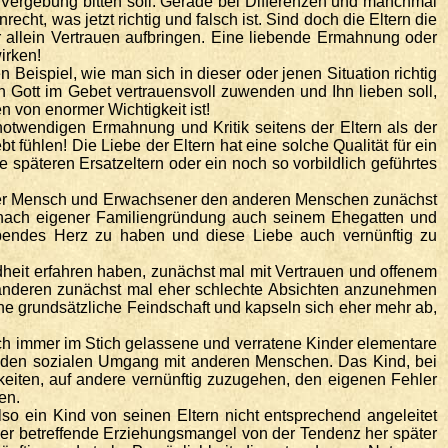
 Vergebung bitten soll. Gerade bei Differenzen und manchmal
ht, was jetzt richtig und falsch ist. Sind doch die Eltern die
allein Vertrauen aufbringen. Eine liebende Ermahnung oder
irken!
n Beispiel, wie man sich in dieser oder jenen Situation richtig
en Gott im Gebet vertrauensvoll zuwenden und Ihn lieben soll,
en von enormer Wichtigkeit ist!
 notwendigen Ermahnung und Kritik seitens der Eltern als der
fühlen! Die Liebe der Eltern hat eine solche Qualität für ein
 späteren Ersatzeltern oder ein noch so vorbildlich geführtes
junger Mensch und Erwachsener den anderen Menschen zunächst
 nach eigener Familiengründung auch seinem Ehegatten und
iebendes Herz zu haben und diese Liebe auch vernünftig zu
dheit erfahren haben, zunächst mal mit Vertrauen und offenem
 anderen zunächst mal eher schlechte Absichten anzunehmen
ne grundsätzliche Feindschaft und kapseln sich eher mehr ab,
ch immer im Stich gelassene und verratene Kinder elementare
sunden sozialen Umgang mit anderen Menschen. Das Kind, bei
keiten, auf andere vernünftig zuzugehen, den eigenen Fehler
en.
so ein Kind von seinen Eltern nicht entsprechend angeleitet
 der betreffende Erziehungsmangel von der Tendenz her später