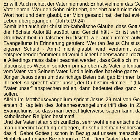
Er will. Auch richtet der Vater niemand; Er hat vielmehr das 
Vater ehren. Wer den Sohn nicht ehrt, der ehrt auch nicht de
Wort hört und dem glaubt, der Mich gesandt hat, der hat e
Leben übergegangen.” (Joh 5,19-24)
Somit lehrt auch der christlich-katholische Glaube, dass Gott
die höchste Autorität ausübt und Gericht hält - Er ist se
Grundwahrheit in falscher Rücksicht wie auch immer auf
Evangeliums in Erinnerung gerufen: “Wer (an Jesus Christus -
eigener Schuld - Anm.) nicht glaubt, wird verdammt we
entsprechender frommer und vorbildlicher Lebenswandel daz
■ Allerdings muss dabei beachtet werden, dass Gott sich im 
blutrünstiges Wesen, sondern primär eben als Vater offenba
vom Vater, von Seinem Vater. Und allein dies hat eine ganze 
Jünger Jesus dann um das richtige Beten bat, gab Er ihnen
ihr betet, so sprecht: Vater unser, der Du bist im Himmel...” 
“Vater unser” ansprechen sollen, dann bedeutet dies ganz 
sollen.
Allein im Matthäusevangelium spricht Jesus 29 mal von Go
ersten 8 Kapiteln des Johannesevangeliums trifft dies in 
Evangeliums, so dass man berechtigterweise sagen kann, dass 
katholischen Religion bestimmt!
Und der Vater ist an sich zunächst sehr wohl eine entscheiden
man unbedingt Achtung entgegen, ihr schuldet man Gehorsa
das 4. Gebot Gottes!) schon in Bezug auf unsere menschlic
Hinblick auf unsere Beziehung zu Gott. Dem “Vater” darf s