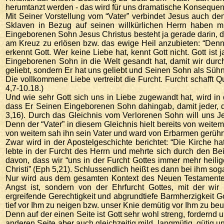
herumtanzt werden - das wird für uns dramatische Konsequen
Mit Seiner Vorstellung vom “Vater” verbindet Jesus auch d
Sklaven in Bezug auf seinen willkürlichen Herrn haben m
Eingeborenen Sohn Jesus Christus besteht ja gerade darin, d
am Kreuz zu erlösen bzw. das ewige Heil anzubieten: “Denn
erkennt Gott. Wer keine Liebe hat, kennt Gott nicht. Gott ist 
Eingeborenen Sohn in die Welt gesandt hat, damit wir durch
geliebt, sondern Er hat uns geliebt und Seinen Sohn als Sühneo
Die vollkommene Liebe vertreibt die Furcht. Furcht schafft Q
4,7-10.18.)
Und wie sehr Gott sich uns in Liebe zugewandt hat, wird in
dass Er Seinen Eingeborenen Sohn dahingab, damit jeder, d
3,16). Durch das Gleichnis vom Verlorenen Sohn will uns J
Denn der “Vater” in diesem Gleichnis hielt bereits von wei
von weitem sah ihn sein Vater und ward von Erbarmen gerührt. E
Zwar wird in der Apostelgeschichte berichtet: “Die Kirche h
lebte in der Furcht des Herrn und mehrte sich durch den Bei
davon, dass wir “uns in der Furcht Gottes immer mehr heiligen
Christi” (Eph 5,21). Schlussendlich heißt es dann bei ihm sogar,
Nur wird aus dem gesamten Kontext des Neuen Testamentes k
Angst ist, sondern von der Ehrfurcht Gottes, mit der wir 
ergreifende Gerechtigkeit und abgrundtiefe Barmherzigkeit Go
tief vor Ihm zu neigen bzw. unser Knie demütig vor Ihm zu 
Denn auf der einen Seite ist Gott sehr wohl streng, fordernd u
anderen Seite aber auch gleichzeitig mild, langmütig, gütig un