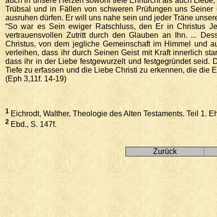
auch in unsere Herzen sowohl tiefe Ehrfurcht als auch Lieb
Trübsal und in Fällen von schweren Prüfungen uns Seiner 
ausruhen dürfen. Er will uns nahe sein und jeder Träne unser
“So war es Sein ewiger Ratschluss, den Er in Christus Jes
vertrauensvollen Zutritt durch den Glauben an Ihn. ... 
Christus, von dem jegliche Gemeinschaft im Himmel und a
verleihen, dass ihr durch Seinen Geist mit Kraft innerlich 
dass ihr in der Liebe festgewurzelt und festgegründet seid.
Tiefe zu erfassen und die Liebe Christi zu erkennen, die die Er
(Eph 3,11f. 14-19)
1
Eichrodt, Walther, Theologie des Alten Testaments. Teil 1. Ehr
2
Ebd., S. 147f.
Zurück