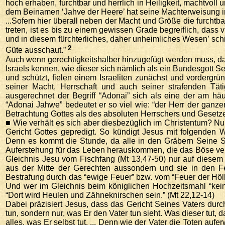
hoch erhaben, furchtbar und herrlich in Heiligkeit, machtvoll
dem Beinamen ‘Jahve der Heere’ hat seine Machterweisung 
...Sofern hier überall neben der Macht und Größe die furcht
treten, ist es bis zu einem gewissen Grade begreiflich, dass v
und in diesem fürchterliches, daher unheimliches Wesen’ sc
2
Güte ausschaut.”
Auch wenn gerechtigkeitshalber hinzugefügt werden muss, da
Israels kennen, wie dieser sich nämlich als ein Bundesgott 
und schützt, fielen einem Israeliten zunächst und vorderg
seiner Macht, Herrschaft und auch seiner strafenden Tä
ausgerechnet der Begriff “Adonai” sich als eine der am hä
“Adonai Jahwe” bedeutet er so viel wie: “der Herr der ganze
Betrachtung Gottes als des absoluten Herrschers und Gesetz
■ Wie verhält es sich aber diesbezüglich im Christentum? Nun
Gericht Gottes gepredigt. So kündigt Jesus mit folgenden W
Denn es kommt die Stunde, da alle in den Gräbern Seine S
Auferstehung für das Leben herauskommen, die das Böse verüb
Gleichnis Jesu vom Fischfang (Mt 13,47-50) nur auf diesem
aus der Mitte der Gerechten aussondern und sie in den F
Bestrafung durch das “ewige Feuer” bzw. vom “Feuer der Höll
Und wer im Gleichnis beim königlichen Hochzeitsmahl “kein 
“Dort wird Heulen und Zähneknirschen sein.” (Mt 22,12-14)
Dabei präzisiert Jesus, dass das Gericht Seines Vaters dur
tun, sondern nur, was Er den Vater tun sieht. Was dieser tut,
alles, was Er selbst tut. ... Denn wie der Vater die Toten a