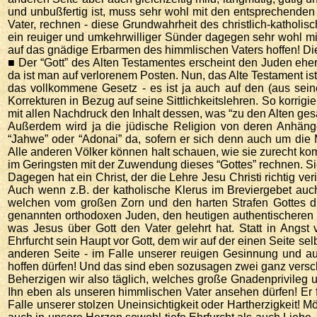
und unbußfertig ist, muss sehr wohl mit den entsprechenden
Vater, rechnen - diese Grundwahrheit des christlich-katholisc
ein reuiger und umkehrwilliger Sünder dagegen sehr wohl m
auf das gnädige Erbarmen des himmlischen Vaters hoffen! Di
■ Der “Gott” des Alten Testamentes erscheint den Juden ehe
da ist man auf verlorenem Posten. Nun, das Alte Testament ist
das vollkommene Gesetz - es ist ja auch auf den (aus sein
Korrekturen in Bezug auf seine Sittlichkeitslehren. So korrig
mit allen Nachdruck den Inhalt dessen, was “zu den Alten gesagt
Außerdem wird ja die jüdische Religion von deren Anhänger
“Jahwe” oder “Adonai” da, sofern er sich denn auch um die
Alle anderen Völker können halt schauen, wie sie zurecht ko
im Geringsten mit der Zuwendung dieses “Gottes” rechnen. Sie 
Dagegen hat ein Christ, der die Lehre Jesu Christi richtig ve
Auch wenn z.B. der katholische Klerus im Breviergebet auch
welchen vom großen Zorn und den harten Strafen Gottes die
genannten orthodoxen Juden, den heutigen authentischeren V
was Jesus über Gott den Vater gelehrt hat. Statt in Angst v
Ehrfurcht sein Haupt vor Gott, dem wir auf der einen Seite s
anderen Seite - im Falle unserer reuigen Gesinnung und au
hoffen dürfen! Und das sind eben sozusagen zwei ganz vers
Beherzigen wir also täglich, welches große Gnadenprivileg u
Ihn eben als unseren himmlischen Vater ansehen dürfen! Er 
Falle unserer stolzen Uneinsichtigkeit oder Hartherzigkeit! 