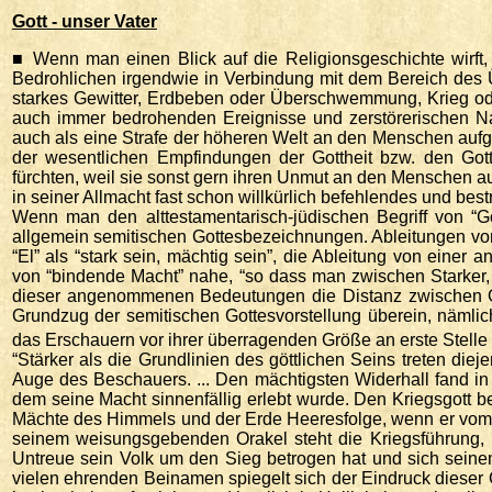
Gott - unser Vater
■ Wenn man einen Blick auf die Religionsgeschichte wirft
Bedrohlichen irgendwie in Verbindung mit dem Bereich des Ü
starkes Gewitter, Erdbeben oder Überschwemmung, Krieg ode
auch immer bedrohenden Ereignisse und zerstörerischen Na
auch als eine Strafe der höheren Welt an den Menschen aufge
der wesentlichen Empfindungen der Gottheit bzw. den Gott
fürchten, weil sie sonst gern ihren Unmut an den Menschen aus
in seiner Allmacht fast schon willkürlich befehlendes und be
Wenn man den alttestamentarisch-jüdischen Begriff von “Go
allgemein semitischen Gottesbezeichnungen. Ableitungen v
“El” als “stark sein, mächtig sein”, die Ableitung von einer
von “bindende Macht” nahe, “so dass man zwischen Starker,
dieser angenommenen Bedeutungen die Distanz zwischen Got
Grundzug der semitischen Gottesvorstellung überein, nämlich
das Erschauern vor ihrer überragenden Größe an erste Stelle
“Stärker als die Grundlinien des göttlichen Seins treten die
Auge des Beschauers. ... Den mächtigsten Widerhall fand in 
dem seine Macht sinnenfällig erlebt wurde. Den Kriegsgott bes
Mächte des Himmels und der Erde Heeresfolge, wenn er vom 
seinem weisungsgebenden Orakel steht die Kriegsführung, i
Untreue sein Volk um den Sieg betrogen hat und sich seine
vielen ehrenden Beinamen spiegelt sich der Eindruck dieser 