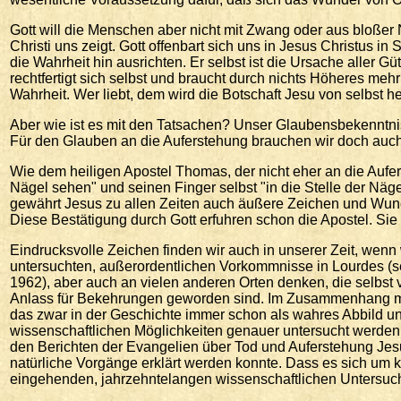
Gott will die Menschen aber nicht mit Zwang oder aus bloßer
Christi uns zeigt. Gott offenbart sich uns in Jesus Christus i
die Wahrheit hin ausrichten. Er selbst ist die Ursache aller G
rechtfertigt sich selbst und braucht durch nichts Höheres mehr
Wahrheit. Wer liebt, dem wird die Botschaft Jesu von selbst he
Aber wie ist es mit den Tatsachen? Unser Glaubensbekenntnis
Für den Glauben an die Auferstehung brauchen wir doch auc
Wie dem heiligen Apostel Thomas, der nicht eher an die Aufer
Nägel sehen" und seinen Finger selbst "in die Stelle der Näge
gewährt Jesus zu allen Zeiten auch äußere Zeichen und Wunde
Diese Bestätigung durch Gott erfuhren schon die Apostel. Si
Eindrucksvolle Zeichen finden wir auch in unserer Zeit, wenn
untersuchten, außerordentlichen Vorkommnisse in Lourdes (se
1962), aber auch an vielen anderen Orten denken, die selbs
Anlass für Bekehrungen geworden sind. Im Zusammenhang mit
das zwar in der Geschichte immer schon als wahres Abbild und
wissenschaftlichen Möglichkeiten genauer untersucht werden k
den Berichten der Evangelien über Tod und Auferstehung Jesu
natürliche Vorgänge erklärt werden konnte. Dass es sich um
eingehenden, jahrzehntelangen wissenschaftlichen Untersuc