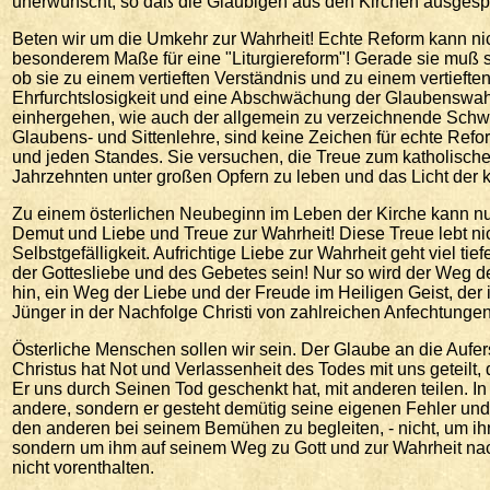
unerwünscht, so daß die Gläubigen aus den Kirchen ausgespe
Beten wir um die Umkehr zur Wahrheit! Echte Reform kann nicht
besonderem Maße für eine "Liturgiereform"! Gerade sie muß s
ob sie zu einem vertieften Verständnis und zu einem vertieften 
Ehrfurchtslosigkeit und eine Abschwächung der Glaubenswah
einhergehen, wie auch der allgemein zu verzeichnende Schwund
Glaubens- und Sittenlehre, sind keine Zeichen für echte Refo
und jeden Standes. Sie versuchen, die Treue zum katholische
Jahrzehnten unter großen Opfern zu leben und das Licht der 
Zu einem österlichen Neubeginn im Leben der Kirche kann nur 
Demut und Liebe und Treue zur Wahrheit! Diese Treue lebt nicht
Selbstgefälligkeit. Aufrichtige Liebe zur Wahrheit geht viel ti
der Gottesliebe und des Gebetes sein! Nur so wird der Weg de
hin, ein Weg der Liebe und der Freude im Heiligen Geist, de
Jünger in der Nachfolge Christi von zahlreichen Anfechtunge
Österliche Menschen sollen wir sein. Der Glaube an die Aufer
Christus hat Not und Verlassenheit des Todes mit uns geteilt,
Er uns durch Seinen Tod geschenkt hat, mit anderen teilen. In
andere, sondern er gesteht demütig seine eigenen Fehler u
den anderen bei seinem Bemühen zu begleiten, - nicht, um ihn 
sondern um ihm auf seinem Weg zu Gott und zur Wahrheit nac
nicht vorenthalten.