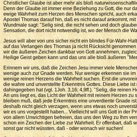
Christlicher Glaube ist aber mehr als bloß naturwissenschaf
Denn der Glaube ist immer eine Beziehung zu Gott, die nur da
ewige Wahrheit zum Herzen des Menschen spricht, auch erka
Apostel Thomas darauf hin, daß es nicht darauf ankommt, mi
Wundmale sagt: "Selig sind, die nicht sehen und doch glauben!
Sensation, die dort nicht notwendig ist, wo der Mensch die W
Jesus will aber von uns sicher nicht ein blindes Für-Wahr-H
auf das Verlangen des Thomas ja nicht Rücksicht genommen un
wir die äußeren Zeichen dankbar von Gott annehmen, zugleich 
Heilige Geist geben kann und das uns alle bloß äußeren "Merkw
Erinnern wir uns, daß die Zeichen Jesu immer viele Mensche
wenige auch zur Gnade werden. Nur wenige erkennen sie im Li
wenige reinen Herzens die Wahrheit suchen. Erst die unvore
die wahre und unverstellte Erkenntnis Gottes. Diese Liebe ist
dahingegeben hat (vgl. 1Joh. 3,16; 4,9ff.). "Selig, die reinen 
An uns liegt es, das Licht der Wahrheit mit reinem Herzen 
bleiben muß, daß jede Erkenntnis eine unverdiente Gnade ist,
deshalb nicht gleich verzagen, wenn uns etwas noch unverstän
wir es uns vorgestellt haben... Vielleicht will uns Gott in der
von allem Unwichtigen befreien, das uns den Weg zu Ihm ver
schon ein Zeichen der Liebe zur Wahrheit. Er offenbart, daß wi
sonst gar nicht wüssten, daß - oder wonach wir suchen!