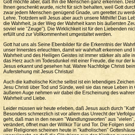
Gott möchte aber, daß Ihn die Menschen ganz erkennen. Deshal
Ihnen geschenkt wurde, nicht für sich behalten, weil Gott dur
zwar jedem Menschen genügend Gnade, um gerettet zu werden
Lehre. Trotzdem will Jesus aber auch unsere Mithilfe! Das L
die Wahrheit, ja der Weg der Wahrheit kann bis äußersten Zeu
soviel wie "Zeuge"). Die Wirklichkeit ist für den Liebenden ni
erfüllt und zur Vollkommenheit umgestaltet werden.
Gott hat uns als Seine Ebenbilder für die Erkenntnis der Wahrh
unser Innerstes erleuchten, damit wir wahrhaft erkennen und l
Wahrheit und des Heiligen Geistes ist immer stärker als alle ir
das Herz auch im Todesdunkel mit einer Freude, die nur der ke
Jesus erkannt und gesehen hat. Wahre Nachfolge Christi bein
Auferstehung mit Jesus Christus!
Auch die katholische Kirche selbst ist ein lebendiges Zeiche
Jesu Christi über Tod und Sünde, weil sie das neue Leben in C
äußeren Auge nehmen wir dabei die Erscheinung des wahren 
Wahrheit und Liebe.
Leider müssen wir heute erleben, daß Jesus auch durch "Kath
Besonders schmerzlich ist vor allem das Unrecht der Verfolgun
geht, daß man in den neuen "Wandlungsworten" aus "vielen", 
verändert, öffnet man der Willkür Tür und Tor. Die Folgen sind
aller Religionen scheinen heute in "katholischen" Gotteshäuser