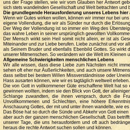
uns der Frage stellen, wie wir vom Glauben her Antwort geb
sich stets wandelnden Gesellschaft und Welt betrachten und 
Die grundlegende Herausforderung unseres Lebens hier 
Wenn wir Gutes wirken wollen, können wir immer nur bei uns 
eigene Vollendung, die wir als Sünder nur durch die Erlösun
Der Weg der Vollendung ist so immer ein Weg des Übersteigen
das wahre Leben in seiner ursprünglich gewollten Vollkomme
Der Mensch wirkt sein Heil somit nicht allein, er ist als 
Miteinander und zur Liebe berufen. Liebe zunächst und vor a
als Seinem Bruder und ebenfalls Ebenbild Gottes. So wirkt
unserer Mitmenschen. So verändern wir die Welt im Kleinen un
Allgemeine Schwierigkeiten menschlichen Lebens
Wir alle wissen, dass diese Liebe zum Nächsten nicht immer l
sehen oft eher nur Äußerlichkeiten, und auch unsere Mitme
dass selbst bei bestem Willen Missverständnisse oder Uneinig
Hass ausarten können, wie wir es tagtäglich weltweit erleben.
Die von Gott in vollkommener Güte erschaffene Welt hat so
gewinnen wollten, indem sie den Blick von Gott, der allein
Schlange zuwandten, die ihnen versprach, durch die F
Unvollkommenen und Schlechten, eine höhere Erkenntni
Anschauung Gottes, der mit und unter ihnen wandelte, wie es
Das Böse hat so durch die Sünde und Abkehr von Gott einen P
aber auch der ganzen menschlichen Gesellschaft. Das betriff
unserer Tage, die uns herausfordern und oft auch bedräng
heraus die rechte Antwort suchen sollen und können.