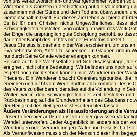
von uns ver-antwortlich an- und wahrgenommen werden soll.
Wir leben als Christen in der Hoffnung auf die Vollendung un
zusammen mit der Sünde und dem Tod erst überwunden, und d
Gemeinschaft mit Gott. Für dieses Ziel leben wir hier auf Erd
Es ist für den Christen nichts Ungewöhnliches, dass s
Schwierigkeiten einstellen. Von Anfang an wird das Werk Got
der Engel die ursprünglich gute Schöpfung bedroht, so dass 
dauernder Kampf des Lichtes mit der Finsternis darstellt.
Jesus Christus ist deshalb in der Welt erschienen, um uns a
Eva beherrschten, Anteil zu schenken. Im Glauben und in W
nur durch Seine Gnade wieder erlangen konnten.
So sind auch die Wechselfälle und Schicksalsschläge, die 
ereignen, nicht ohne Bedeutung. Wir befinden uns noch auf
es jetzt noch nicht sehen können, wie Wanderer in der Wüs
Friedens. Ein Wanderer braucht Orientierungspunkte, die ih
erreichen und nicht vom Wege dorthin abzukommen. Jesus Chr
des Vaters zu offenbaren, der alles auf die Vollendung in Sein
Wollen wir in den Schwierigkeiten der Zeit bestehen und 
Rückbesinnung auf die Grundwahrheiten des Glaubens notwen
der Heiligkeit des Heiligen Geistes erleuchten lassen!
Äußere Veränderungen als Herausforderung an die Vernu
Unser Leben hier auf Erden ist von einer gewissen Vorläufigk
Wandel unterworfen. Jeder Augenblick ist anders als der vo
Wendungen oder Veränderungen. Natur und Gesellschaft stel
Als Vernunftwesen muss sich der Mensch dieser ihm begegnend