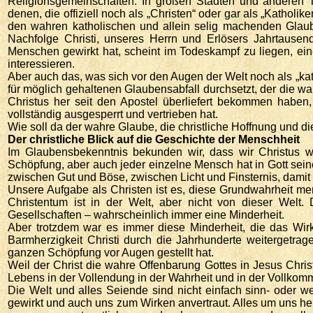
Religionsgemeinschaften. In großen Städten und anderen Te
denen, die offiziell noch als „Christen“ oder gar als „Katholi
den wahren katholischen und allein selig machenden Glaub
Nachfolge Christi, unseres Herrn und Erlösers Jahrtause
Menschen gewirkt hat, scheint im Todeskampf zu liegen, ein
interessieren.
Aber auch das, was sich vor den Augen der Welt noch als „katho
für möglich gehaltenen Glaubensabfall durchsetzt, der die wa
Christus her seit den Apostel überliefert bekommen haben,
vollständig ausgesperrt und vertrieben hat.
Wie soll da der wahre Glaube, die christliche Hoffnung und di
Der christliche Blick auf die Geschichte der Menschheit
Im Glaubensbekenntnis bekunden wir, dass wir Christus wi
Schöpfung, aber auch jeder einzelne Mensch hat in Gott sein
zwischen Gut und Böse, zwischen Licht und Finsternis, damit
Unsere Aufgabe als Christen ist es, diese Grundwahrheit me
Christentum ist in der Welt, aber nicht von dieser Welt.
Gesellschaften – wahrscheinlich immer eine Minderheit.
Aber trotzdem war es immer diese Minderheit, die das Wirk
Barmherzigkeit Christi durch die Jahrhunderte weitergetra
ganzen Schöpfung vor Augen gestellt hat.
Weil der Christ die wahre Offenbarung Gottes in Jesus Chris
Lebens in der Vollendung in der Wahrheit und in der Vollkom
Die Welt und alles Seiende sind nicht einfach sinn- oder wer
gewirkt und auch uns zum Wirken anvertraut. Alles um uns he