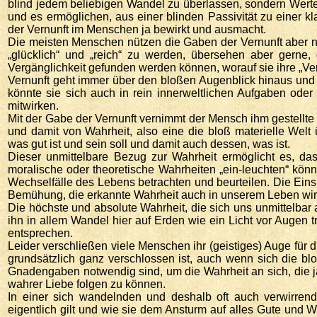
blind jedem beliebigen Wandel zu überlassen, sondern Werte 
und es ermöglichen, aus einer blinden Passivität zu einer k
der Vernunft im Menschen ja bewirkt und ausmacht.
Die meisten Menschen nützen die Gaben der Vernunft aber nu
„glücklich“ und „reich“ zu werden, übersehen aber gerne
Vergänglichkeit gefunden werden können, worauf sie ihre „Ve
Vernunft geht immer über den bloßen Augenblick hinaus und st
könnte sie sich auch in rein innerweltlichen Aufgaben oder
mitwirken.
Mit der Gabe der Vernunft vernimmt der Mensch ihm gestellt
und damit von Wahrheit, also eine die bloß materielle Welt
was gut ist und sein soll und damit auch dessen, was ist.
Dieser unmittelbare Bezug zur Wahrheit ermöglicht es, d
moralische oder theoretische Wahrheiten „ein-leuchten“ kö
Wechselfälle des Lebens betrachten und beurteilen. Die Einsi
Bemühung, die erkannte Wahrheit auch in unserem Leben wi
Die höchste und absolute Wahrheit, die sich uns unmittelbar 
ihn in allem Wandel hier auf Erden wie ein Licht vor Augen t
entsprechen.
Leider verschließen viele Menschen ihr (geistiges) Auge für di
grundsätzlich ganz verschlossen ist, auch wenn sich die bloß
Gnadengaben notwendig sind, um die Wahrheit an sich, die 
wahrer Liebe folgen zu können.
In einer sich wandelnden und deshalb oft auch verwirren
eigentlich gilt und wie sie dem Ansturm auf alles Gute und W