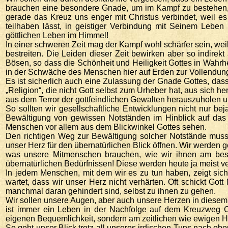
brauchen eine besondere Gnade, um im Kampf zu bestehen, 
gerade das Kreuz uns enger mit Christus verbindet, weil 
teilhaben lässt, in geistiger Verbindung mit Seinem Leben
göttlichen Leben im Himmel!
In einer schweren Zeit mag der Kampf wohl schärfer sein, weil
bestreiten. Die Leiden dieser Zeit bewirken aber so indirek
Bösen, so dass die Schönheit und Heiligkeit Gottes in Wahrhe
in der Schwäche des Menschen hier auf Erden zur Vollendung 
Es ist sicherlich auch eine Zulassung der Gnade Gottes, das
„Religion“, die nicht Gott selbst zum Urheber hat, aus sich
aus dem Terror der gottfeindlichen Gewalten herauszuholen 
So sollten wir gesellschaftliche Entwicklungen nicht nur be
Bewältigung von gewissen Notständen im Hinblick auf das 
Menschen vor allem aus dem Blickwinkel Gottes sehen.
Den richtigen Weg zur Bewältigung solcher Notstände muss 
unser Herz für den übernatürlichen Blick öffnen. Wir werden 
was unsere Mitmenschen brauchen, wie wir ihnen am beste
übernatürlichen Bedürfnissen! Diese werden heute ja meist v
In jedem Menschen, mit dem wir es zu tun haben, zeigt sich
wartet, dass wir unser Herz nicht verhärten. Oft schickt Go
manchmal daran gehindert sind, selbst zu ihnen zu gehen.
Wir sollen unsere Augen, aber auch unsere Herzen in diesem S
ist immer ein Leben in der Nachfolge auf dem Kreuzweg Chr
eigenen Bequemlichkeit, sondern am zeitlichen wie ewigen H
So geht unser Blick trotz all unseres irdischen Tuns nach ob