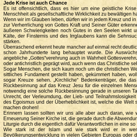
Jede Krise ist auch Chance
Es ist offensichtlich, dass es hier um eine geistliche Kr
Menschheit als gesellschaftliche Wirklichkeit zu bewältigen ha
Wenn wir im Glauben leben, dürfen wir in jedem Kreuz und in
zur Verherrlichung von Gottes Kraft und Seiner Güter erkenn
äußeren Schwierigkeiten noch Gutes in den Seelen wirkt u
Kälte, der Finsternis und des Irrglaubens kann die Sehnsu
stärken.
Überraschend erkennt heute mancher auf einmal recht deutlich,
schon Jahrhunderte lang behauptet wurde. Die Auswüchse
angebliche „Gottes“verehrung auch in Wahrheit Gottesverehrung 
oder antichristlich geprägt wird, auch wenn das Christliche s
Sogar Menschen, die sich kaum noch um die christlichen Wer
sittliches Fundament gestellt haben, gekümmert haben, wol
sogar Kreuze sehen. „Kirchliche“ Bedenkenträger, die das
Rückbesinnung auf das Kreuz Jesu für die einzelnen Mens
notwendig eine solche Rückbesinnung gerade in unseren Tage
Unrecht, der Verleumdung, der Lieb- und Teilnahmslosigkei
des Egoismus und der Überheblichkeit ist, welche die Welt 
machen drohen!
Erinnern lassen sollten wir uns alle aber auch daran, wie
Erneuerung Seiner Kirche ist, die gerade durch die Abwendu
Liturgie durch die eigentlich dafür Verantwortlichen in eine 
Wie stark ist der Islam und wie stark wird er in wen
Bevölkerungsentwicklung in vielen Gebieten Europas oder de