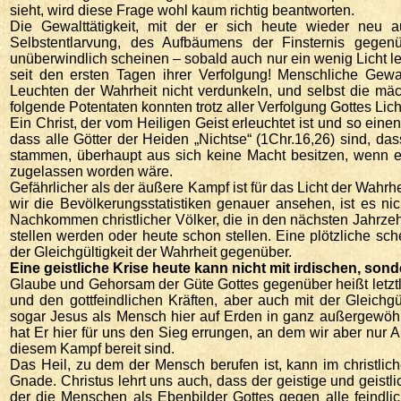
sieht, wird diese Frage wohl kaum richtig beantworten.
Die Gewalttätigkeit, mit der er sich heute wieder neu a
Selbstentlarvung, des Aufbäumens der Finsternis gegen
unüberwindlich scheinen – sobald auch nur ein wenig Licht l
seit den ersten Tagen ihrer Verfolgung! Menschliche Gew
Leuchten der Wahrheit nicht verdunkeln, und selbst die mä
folgende Potentaten konnten trotz aller Verfolgung Gottes Lich
Ein Christ, der vom Heiligen Geist erleuchtet ist und so ein
dass alle Götter der Heiden „Nichtse“ (1Chr.16,26) sind, das
stammen, überhaupt aus sich keine Macht besitzen, wenn es
zugelassen worden wäre.
Gefährlicher als der äußere Kampf ist für das Licht der Wahrhe
wir die Bevölkerungsstatistiken genauer ansehen, ist es n
Nachkommen christlicher Völker, die in den nächsten Jahrzeh
stellen werden oder heute schon stellen. Eine plötzliche sch
der Gleichgültigkeit der Wahrheit gegenüber.
Eine geistliche Krise heute kann nicht mit irdischen, sond
Glaube und Gehorsam der Güte Gottes gegenüber heißt letz
und den gottfeindlichen Kräften, aber auch mit der Gleich
sogar Jesus als Mensch hier auf Erden in ganz außergewöh
hat Er hier für uns den Sieg errungen, an dem wir aber nur 
diesem Kampf bereit sind.
Das Heil, zu dem der Mensch berufen ist, kann im christlic
Gnade. Christus lehrt uns auch, dass der geistige und geistlic
der die Menschen als Ebenbilder Gottes gegen alle feindlich