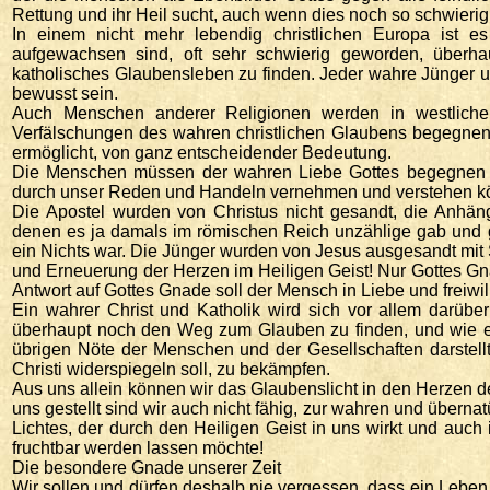
Rettung und ihr Heil sucht, auch wenn dies noch so schwierig
In einem nicht mehr lebendig christlichen Europa ist 
aufgewachsen sind, oft sehr schwierig geworden, überh
katholisches Glaubensleben zu finden. Jeder wahre Jünger u
bewusst sein.
Auch Menschen anderer Religionen werden in westlichen 
Verfälschungen des wahren christlichen Glaubens begegnen. 
ermöglicht, von ganz entscheidender Bedeutung.
Die Menschen müssen der wahren Liebe Gottes begegnen 
durch unser Reden und Handeln vernehmen und verstehen k
Die Apostel wurden von Christus nicht gesandt, die Anhän
denen es ja damals im römischen Reich unzählige gab und 
ein Nichts war. Die Jünger wurden von Jesus ausgesandt mit 
und Erneuerung der Herzen im Heiligen Geist! Nur Gottes G
Antwort auf Gottes Gnade soll der Mensch in Liebe und freiwil
Ein wahrer Christ und Katholik wird sich vor allem darüb
überhaupt noch den Weg zum Glauben zu finden, und wie er 
übrigen Nöte der Menschen und der Gesellschaften darstell
Christi widerspiegeln soll, zu bekämpfen.
Aus uns allein können wir das Glaubenslicht in den Herzen d
uns gestellt sind wir auch nicht fähig, zur wahren und übernat
Lichtes, der durch den Heiligen Geist in uns wirkt und au
fruchtbar werden lassen möchte!
Die besondere Gnade unserer Zeit
Wir sollen und dürfen deshalb nie vergessen, dass ein Leben 