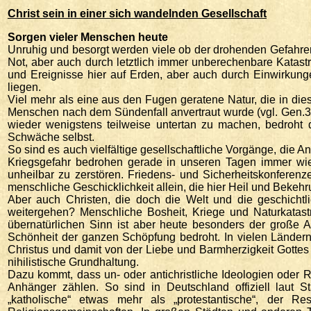
Christ sein in einer sich wandelnden Gesellschaft
Sorgen vieler Menschen heute
Unruhig und besorgt werden viele ob der drohenden Gefahren
Not, aber auch durch letztlich immer unberechenbare Katast
und Ereignisse hier auf Erden, aber auch durch Einwirkun
liegen.
Viel mehr als eine aus den Fugen geratene Natur, die in di
Menschen nach dem Sündenfall anvertraut wurde (vgl. Gen.3,1
wieder wenigstens teilweise untertan zu machen, bedroht
Schwäche selbst.
So sind es auch vielfältige gesellschaftliche Vorgänge, die An
Kriegsgefahr bedrohen gerade in unseren Tagen immer wi
unheilbar zu zerstören. Friedens- und Sicherheitskonferenze
menschliche Geschicklichkeit allein, die hier Heil und Beke
Aber auch Christen, die doch die Welt und die geschichtli
weitergehen? Menschliche Bosheit, Kriege und Naturkatast
übernatürlichen Sinn ist aber heute besonders der große A
Schönheit der ganzen Schöpfung bedroht. In vielen Länder
Christus und damit von der Liebe und Barmherzigkeit Gottes
nihilistische Grundhaltung.
Dazu kommt, dass un- oder antichristliche Ideologien oder
Anhänger zählen. So sind in Deutschland offiziell laut St
„katholische“ etwas mehr als „protestantische“, der 