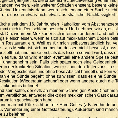
 gleich geeignet ist, die brüderliche Zurechtweisung vornimmt.
ngen werden, kein weiterer Schaden entsteht, besteht keine
ißt eine Unkenntnis dann, wenn sich jemand einer Sache nich
d.h. dass er etwas nicht etwa aus sträflicher Nachlässigkeit 
rche seit dem 16. Jahrhundert Katholiken vom Abstinenzgebot
mmt mich in Deutschland besuchen. Und nehmen wir an, es ist F
t. D.h. wenn ein Mexikaner sich in einem anderen Land aufhält
ags Fleisch essen, wenn er sich auf mexikanischem Boden befin
Restaurant ein. Weil es für mich selbstverständlich ist, ve
ast aus Mexiko ist sich momentan dessen nicht bewusst, dass
tellt hat, und merke erst, als das Essen serviert wird, dass er 
ich es tue, dann wird er sich eventuell eine andere Speise b
angenehm sein. Falls sich später noch eine Gelegenheit ergi
n der konkreten Situation, wo er schon den Teller vor sich st
er Vergesslichkeit und ohne böse Absicht handelt und kein wei
man eine Sünde begeht, ohne zu wissen, dass es eine Sünde i
estitution [Wiedergutmachung] oder wenn andere durch die Tat
Unkenntnis befindet.
end sein sollte, der evtl. an meinem Schweigen Anstoß nehmen
m verpflichtet, entweder direkt den mexikanischen Gast dara
 warum ich geschwiegen habe.
kann man mit Rücksicht auf die Ehre Gottes (z.B. Verhinderun
z.B. Verhinderung einer Gotteslästerung). Außerdem sind manche
re zu belehren.