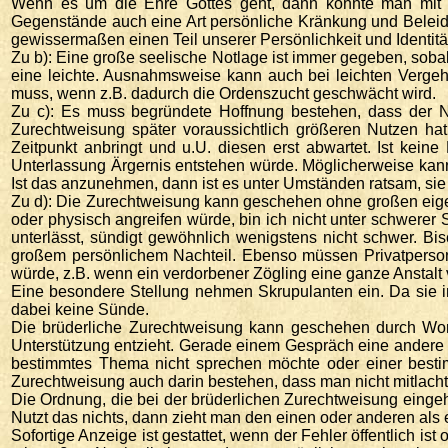
Wenn es um die Ehre Gottes geht, dann könnte man mit s
Gegenstände auch eine Art persönliche Kränkung und Beleidigu
gewissermaßen einen Teil unserer Persönlichkeit und Identit
Zu b): Eine große seelische Notlage ist immer gegeben, sobal
eine leichte. Ausnahmsweise kann auch bei leichten Vergeh
muss, wenn z.B. dadurch die Ordenszucht geschwächt wird.
Zu c): Es muss begründete Hoffnung bestehen, dass der N
Zurechtweisung später voraussichtlich größeren Nutzen ha
Zeitpunkt anbringt und u.U. diesen erst abwartet. Ist kei
Unterlassung Ärgernis entstehen würde. Möglicherweise ka
Ist das anzunehmen, dann ist es unter Umständen ratsam, sie z
Zu d): Die Zurechtweisung kann geschehen ohne großen eigen
oder physisch angreifen würde, bin ich nicht unter schwerer
unterlässt, sündigt gewöhnlich wenigstens nicht schwer. Bisc
großem persönlichem Nachteil. Ebenso müssen Privatperso
würde, z.B. wenn ein verdorbener Zögling eine ganze Anstalt v
Eine besondere Stellung nehmen Skrupulanten ein. Da sie in
dabei keine Sünde.
Die brüderliche Zurechtweisung kann geschehen durch Wo
Unterstützung entzieht. Gerade einem Gespräch eine andere 
bestimmtes Thema nicht sprechen möchte oder einer bestim
Zurechtweisung auch darin bestehen, dass man nicht mitlacht
Die Ordnung, die bei der brüderlichen Zurechtweisung eingeha
Nutzt das nichts, dann zieht man den einen oder anderen als 
Sofortige Anzeige ist gestattet, wenn der Fehler öffentlich i