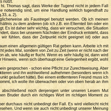
 nützt.
r hl. Thomas sagt, dass Werke der Tugend nicht in jedem Fall
 notwendig sind, um eine Handlung wirklich tugendhaft zu
33, a. 2).
licherweise als Faustregel benutzt werden. Ob ich meinen
ltnis zu dem anderen (ob ich z.B. ein Elternteil bin oder ein
 Es ist daher sehr wichtig, dass wir versuchen, die Situation
dert, dass bei unserem Nächsten der Eindruck entsteht, dass
 wir fühlen, dass der Zeitpunkt nicht geeignet ist) oder aus
m einen allgemein gültigen Rat geben kann. Arbeite ich mit
 jedes Mal, sondern von Zeit zu Zeit (wenn er nicht nach der
 ab, wie häufig er flucht. Wenn es sehr häufig ist, dann wird
r Hinweis, wenn sich überhaupt eine Gelegenheit ergibt, wohl
ein gesprochen - schon eine Pflicht zur Zurechtweisung. Aber
spektieren und ihn wohlwollend aufnehmen (besonders wenn ich
nkt geäußert hätte). Bei einem entfernteren Freund muss ich
ekommt, ich wolle ihn überwachen oder von oben herab an ihm
er abschließend noch denjenigen unter unseren Lesern Mut
nen Bruder durch ein richtiges Wort im richtigen Moment zu
r durchaus nicht unbedingt der Fall. Es wird vielleicht nicht
esehen. Und wenn sie auch nicht unbedingt unserer Meinung