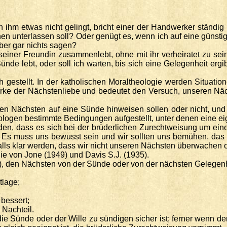
ihm etwas nicht gelingt, bricht einer der Handwerker ständig in
n unterlassen soll? Oder genügt es, wenn ich auf eine günstige
eber gar nichts sagen?
seiner Freundin zusammenlebt, ohne mit ihr verheiratet zu sei
ünde lebt, oder soll ich warten, bis sich eine Gelegenheit erg
 gestellt. In der katholischen Moraltheologie werden Situati
Werke der Nächstenliebe und bedeutet den Versuch, unseren Nä
seren Nächsten auf eine Sünde hinweisen sollen oder nicht, u
ogen bestimmte Bedingungen aufgestellt, unter denen eine eige
en, dass es sich bei der brüderlichen Zurechtweisung um eine 
n. Es muss uns bewusst sein und wir sollten uns bemühen, das
falls klar werden, dass wir nicht unseren Nächsten überwachen 
e von Jone (1949) und Davis S.J. (1935).
nd), den Nächsten von der Sünde oder von der nächsten Gelegenh
tlage;
 bessert;
Nachteil.
die Sünde oder der Wille zu sündigen sicher ist; ferner wenn d