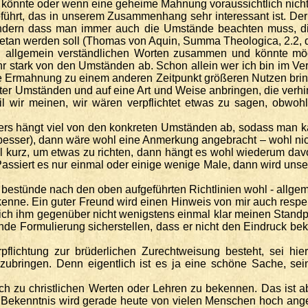
 könnte oder wenn eine geheime Mahnung voraussichtlich nichts
eführt, das in unserem Zusammenhang sehr interessant ist. De
ndern dass man immer auch die Umstände beachten muss, die
etan werden soll (Thomas von Aquin, Summa Theologica, 2.2, q.
 allgemein verständlichen Worten zusammen und könnte mög
 stark von den Umständen ab. Schon allein wer ich bin im Verhä
e Ermahnung zu einem anderen Zeitpunkt größeren Nutzen bringt.
r Umständen und auf eine Art und Weise anbringen, die verhin
il wir meinen, wir wären verpflichtet etwas zu sagen, obwohl
s hängt viel von den konkreten Umständen ab, sodass man kau
sser), dann wäre wohl eine Anmerkung angebracht – wohl nicht
 kurz, um etwas zu richten, dann hängt es wohl wiederum davon
Passiert es nur einmal oder einige wenige Male, dann wird unse
 bestünde nach den oben aufgeführten Richtlinien wohl - allgem
d kenne. Ein guter Freund wird einen Hinweis von mir auch re
ich ihm gegenüber nicht wenigstens einmal klar meinen Standpu
nde Formulierung sicherstellen, dass er nicht den Eindruck b
lichtung zur brüderlichen Zurechtweisung besteht, sei hi
nzubringen. Denn eigentlich ist es ja eine schöne Sache, sei
h zu christlichen Werten oder Lehren zu bekennen. Das ist abe
s Bekenntnis wird gerade heute von vielen Menschen hoch ang