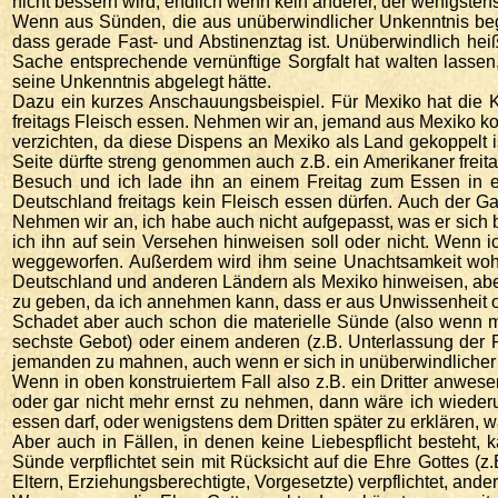
nicht bessern wird; endlich wenn kein anderer, der wenigstens
Wenn aus Sünden, die aus unüberwindlicher Unkenntnis bega
dass gerade Fast- und Abstinenztag ist. Unüberwindlich he
Sache entsprechende vernünftige Sorgfalt hat walten lassen, 
seine Unkenntnis abgelegt hätte.
Dazu ein kurzes Anschauungsbeispiel. Für Mexiko hat die Ki
freitags Fleisch essen. Nehmen wir an, jemand aus Mexiko ko
verzichten, da diese Dispens an Mexiko als Land gekoppelt is
Seite dürfte streng genommen auch z.B. ein Amerikaner freit
Besuch und ich lade ihn an einem Freitag zum Essen in ein 
Deutschland freitags kein Fleisch essen dürfen. Auch der G
Nehmen wir an, ich habe auch nicht aufgepasst, was er sich bes
ich ihn auf sein Versehen hinweisen soll oder nicht. Wenn 
weggeworfen. Außerdem wird ihm seine Unachtsamkeit wohl un
Deutschland und anderen Ländern als Mexiko hinweisen, aber i
zu geben, da ich annehmen kann, dass er aus Unwissenheit od
Schadet aber auch schon die materielle Sünde (also wenn 
sechste Gebot) oder einem anderen (z.B. Unterlassung der R
jemanden zu mahnen, auch wenn er sich in unüberwindlicher 
Wenn in oben konstruiertem Fall also z.B. ein Dritter anwes
oder gar nicht mehr ernst zu nehmen, dann wäre ich wiederu
essen darf, oder wenigstens dem Dritten später zu erklären,
Aber auch in Fällen, in denen keine Liebespflicht besteht, 
Sünde verpflichtet sein mit Rücksicht auf die Ehre Gottes (
Eltern, Erziehungsberechtigte, Vorgesetzte) verpflichtet, ande