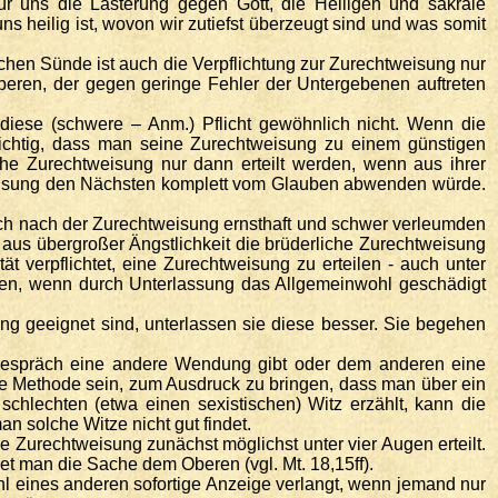
 uns die Lästerung gegen Gott, die Heiligen und sakrale
s heilig ist, wovon wir zutiefst überzeugt sind und was somit
ichen Sünde ist auch die Verpflichtung zur Zurechtweisung nur
beren, der gegen geringe Fehler der Untergebenen auftreten
iese (schwere – Anm.) Pflicht gewöhnlich nicht. Wenn die
wichtig, dass man seine Zurechtweisung zu einem günstigen
che Zurechtweisung nur dann erteilt werden, wenn aus ihrer
weisung den Nächsten komplett vom Glauben abwenden würde.
ich nach der Zurechtweisung ernsthaft und schwer verleumden
 aus übergroßer Ängstlichkeit die brüderliche Zurechtweisung
ät verpflichtet, eine Zurechtweisung zu erteilen - auch unter
en, wenn durch Unterlassung das Allgemeinwohl geschädigt
ng geeignet sind, unterlassen sie diese besser. Sie begehen
Gespräch eine andere Wendung gibt oder dem anderen eine
ve Methode sein, zum Ausdruck zu bringen, dass man über ein
hlechten (etwa einen sexistischen) Witz erzählt, kann die
 solche Witze nicht gut findet.
e Zurechtweisung zunächst möglichst unter vier Augen erteilt.
et man die Sache dem Oberen (vgl. Mt. 18,15ff).
Wohl eines anderen sofortige Anzeige verlangt, wenn jemand nur