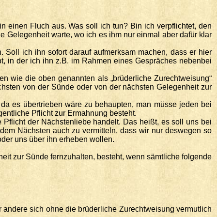
 einen Fluch aus. Was soll ich tun? Bin ich verpflichtet, den
 Gelegenheit warte, wo ich es ihm nur einmal aber dafür klar
n. Soll ich ihn sofort darauf aufmerksam machen, dass er hier
ibt, in der ich ihn z.B. im Rahmen eines Gespräches nebenbei
onen wie die oben genannten als „brüderliche Zurechtweisung“
chsten von der Sünde oder von der nächsten Gelegenheit zur
nd da es übertrieben wäre zu behaupten, man müsse jeden bei
ntliche Pflicht zur Ermahnung besteht.
Pflicht der Nächstenliebe handelt. Das heißt, es soll uns bei
 dem Nächsten auch zu vermitteln, dass wir nur deswegen so
oder uns über ihn erheben wollen.
eit zur Sünde fernzuhalten, besteht, wenn sämtliche folgende
er andere sich ohne die brüderliche Zurechtweisung vermutlich