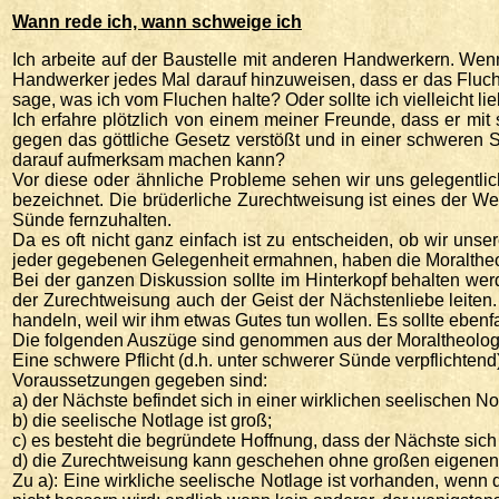
Wann rede ich, wann schweige ich
Ich arbeite auf der Baustelle mit anderen Handwerkern. Wenn 
Handwerker jedes Mal darauf hinzuweisen, dass er das Fluche
sage, was ich vom Fluchen halte? Oder sollte ich vielleicht li
Ich erfahre plötzlich von einem meiner Freunde, dass er mit 
gegen das göttliche Gesetz verstößt und in einer schweren S
darauf aufmerksam machen kann?
Vor diese oder ähnliche Probleme sehen wir uns gelegentlich
bezeichnet. Die brüderliche Zurechtweisung ist eines der 
Sünde fernzuhalten.
Da es oft nicht ganz einfach ist zu entscheiden, ob wir un
jeder gegebenen Gelegenheit ermahnen, haben die Moraltheol
Bei der ganzen Diskussion sollte im Hinterkopf behalten werd
der Zurechtweisung auch der Geist der Nächstenliebe leite
handeln, weil wir ihm etwas Gutes tun wollen. Es sollte eben
Die folgenden Auszüge sind genommen aus der Moraltheologi
Eine schwere Pflicht (d.h. unter schwerer Sünde verpflichte
Voraussetzungen gegeben sind:
a) der Nächste befindet sich in einer wirklichen seelischen No
b) die seelische Notlage ist groß;
c) es besteht die begründete Hoffnung, dass der Nächste sich
d) die Zurechtweisung kann geschehen ohne großen eigenen 
Zu a): Eine wirkliche seelische Notlage ist vorhanden, wenn 