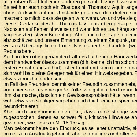
mit großem Nachteil einen anderen persönlich zurechtweisen
Es sei hier auch noch ein Zitat des hl. Thomas v. Aquin ang
ohne Rücksicht auf die Umstände getan werden dürfen, so
machen; nämlich, dass sie getan wird wann, wo und wie sie g
Dieser Gedanke des hl. Thomas fasst das oben gesagte in
Nächsten auf Fehler hinweise und wann ich es tue, hängt sehr
Vorgesetzter) ist von Bedeutung. Aber auch die Frage, ob ein
abzuschätzen und unsere Ermahnung zu einem Zeitpunkt, unte
wir aus Überängstlichkeit oder Kleinkariertheit handeln (we
Rechthaberei.
Auch in dem oben genannten Fall des fluchenden Handwerker
dem Handwerker öfters zusammen (d.h. kenne ich ihn schon be
ersten Ermahnung aufhört). Ist er fremd und kommt nur einmal
sich wohl bald eine Gelegenheit für einen Hinweis ergeben. 
etwas zurückhaltender sein.
Im Fall des Freundes, der mit seiner Freundin zusammenlebt,
auch hier spielt es eine große Rolle, wie gut ich den Freun
ihm klar mache, dass ich ein Gewissensproblem hätte, wenn 
wohl etwas vorsichtiger vorgehen und durch eine entspreche
herumkritisieren.
Aber auch angenommen den Fall, dass keine strenge Verpf
zugesprochen, denen es schwer fällt, kritische Hinweise a
gewinnen, wie Jesus in Mt. 18,15 sagt.
Man bekommt heute den Eindruck, es sei eher unattraktiv, sic
immer zum Ausdruck gebracht, aber ein mutiges und offene