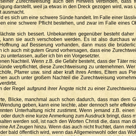
einer Zurechtweisung auch den Hinweis verbinden, dass für
ng darstellt, weil ja etwas in den Dreck gezogen wird, was un
ät ausmacht.
d es sich um eine schwere Sünde handelt. Im Falle einer lässl
en eine schwere Pflicht bestehen, und zwar im Falle eines O
ächste sich bessert. Unbekannten gegenüber besteht daher d
t, kann sie auch verschoben werden. Es ist also durchaus 
ne Hoffnung auf Besserung vorhanden, dann muss die brüderli
nn ich auch mit gutem Grund vorhersagen, dass eine Zurecht
u unterlassen, außer ich bin ein Vorgesetzter.
en Nachteil. Wenn z.B. die Gefahr besteht, dass der Täter m
 Sünde verpflichtet, diese Zurechtweisung zu unternehmen. Wer
höfe, Pfarrer usw. sind aber kraft ihres Amtes, Eltern aus Piet
nen auch unter großem Nachteil die Zurechtweisung vornehm
erdirbt.
 der Regel aufgrund ihrer Ängste nicht zu einer Zurechtweisu
rte, Blicke, manchmal auch schon dadurch, dass man dem 
Wendung geben, kann eine leichte, aber dennoch sehr effekti
mten Unterhaltung nicht zustimmt. Wenn jemand z.B. einen sc
 oder durch eine kurze Anmerkung zum Ausdruck bringt, dass man
lten werden soll, ist nach den Worten Christi die, dass man di
eine Art Zeugen hinzu. Wenn das auch nicht fruchtet, dann meld
st oder bald öffentlich wird, wenn das Allgemeinwohl oder das 