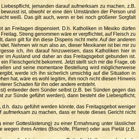
 Liebespflicht, jemanden darauf aufmerksam zu machen, z.B.
t bewusst ist, obwohl er eine den Umständen der Person und
nicht weiß. Das gilt auch, wenn er bei noch größerer Sorgfalt
 an Freitagen dispensiert. D.h. Katholiken in Mexiko dürfen
reitag. Streng genommen wäre er verpflichtet, auf Fleisch zu
, dann gilt für ihn diese Dispens nicht mehr. Auf der anderen
det. Nehmen wir nun also an, dieser Mexikaner ist bei mir zu
rgesse ich, ihn darauf hinzuweisen, dass Katholiken hier in
 er im Ausland und daher an das Freitagsgebot gebunden ist.
ein Fleischgericht bekommt. Jetzt stellt sich mir die Frage, ob
estellen und seine momentane Bestellung wird möglicherweise
bt, werde ich ihn sicherlich umsichtig auf die Situation in
ehen hat, wäre es wohl legitim, ihm noch nicht diesen Hinweis
terer Schaden für ihn oder andere entsteht.
st) entweder dem Sünder selbst (z.B. bei Sünden gegen das
 zur Sünde geführt werden), dann besteht die Liebespflicht,
, d.h. dazu geführt werden könnte, das Freitagsgebot weniger
uf aufmerksam zu machen, dass er heute dieses Gericht nicht
g einer Gotteslästerung) zu einer Ermahnung unter lässlicher
 wegen ihres Amtes (Bischöfe, Pfarrer) oder aus Pietät (z.B.