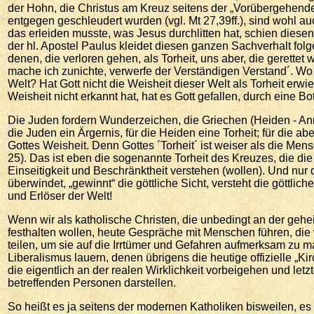
der Hohn, die Christus am Kreuz seitens der „Vorübergehenden
entgegen geschleudert wurden (vgl. Mt 27,39ff.), sind wohl a
das erleiden musste, was Jesus durchlitten hat, schien diesen
der hl. Apostel Paulus kleidet diesen ganzen Sachverhalt folg
denen, die verloren gehen, als Torheit, uns aber, die gerettet
mache ich zunichte, verwerfe der Verständigen Verstand´. Wo 
Welt? Hat Gott nicht die Weisheit dieser Welt als Torheit erwi
Weisheit nicht erkannt hat, hat es Gott gefallen, durch eine Bots
Die Juden fordern Wunderzeichen, die Griechen (Heiden - Anm
die Juden ein Ärgernis, für die Heiden eine Torheit; für die ab
Gottes Weisheit. Denn Gottes ´Torheit´ ist weiser als die Men
25). Das ist eben die sogenannte Torheit des Kreuzes, die die
Einseitigkeit und Beschränktheit verstehen (wollen). Und nur d
überwindet, „gewinnt“ die göttliche Sicht, versteht die göttlic
und Erlöser der Welt!
Wenn wir als katholische Christen, die unbedingt an der gehei
festhalten wollen, heute Gespräche mit Menschen führen, di
teilen, um sie auf die Irrtümer und Gefahren aufmerksam zu 
Liberalismus lauern, denen übrigens die heutige offizielle „Kirc
die eigentlich an der realen Wirklichkeit vorbeigehen und let
betreffenden Personen darstellen.
So heißt es ja seitens der modernen Katholiken bisweilen, es 