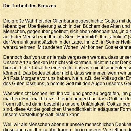
Die
Torheit des Kreuzes
Die große Wahrheit der Offenbarungsgeschichte Gottes mit d
lebendigen Überlieferung auch in den Büchern des Alten und 
Menschen, gegenüber geöffnet, sich eben offenbart hat, „in d
auch der Mensch von Ihm als Sein „Ebenbild“, Ihm „ähnlich“ (v
der Vernunft grundsätzlich in der Lage, Ihn z.B. in Seiner Heil
wahrzunehmen. Mit anderen Worten: wir können Gott erkennen
Dennoch darf von uns niemals vergessen werden, dass unser m
Unsere Art zu denken ist nicht vollkommen, nicht mit der Den
hier auch die Tatsache eine Rolle, dass wir nicht sündenfrei 
können). Das bedeutet aber nicht, dass wir immer, wenn wir
Art Fata Morgana vor uns haben. Nein, z.B. der Vollzug der Erke
des Guten lässt uns ja bereits Gott mit den Augen unseres Gei
Was wir nicht können, ist, Ihn voll und ganz zu begreifen, I
machen. Hier macht es sich eben bemerkbar, dass Gott im Unt
Form ist! Und darin besteht ja unsere Unfähigkeit, Gott zu beg
sind, diese Art der göttlichen Unendlichkeit in adäquater For
unsere Vorstellungskraft leisten kann.
Weil wir als Menschen aber nur unsere menschlichen Denkmus
diese auch auf Ihn zu übertragen, Ihn in unserer Vorstellu