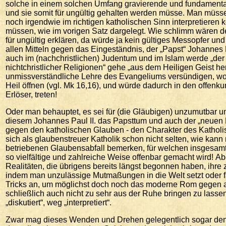
solche in einem solchen Umfang gravierende und fundamentale
und sie somit für ungültig gehalten werden müsse. Man müsse h
noch irgendwie im richtigen katholischen Sinn interpretieren
müssen, wie im vorigen Satz dargelegt. Wie schlimm wären d
für ungültig erklären, da würde ja kein gültiges Messopfer u
allen Mitteln gegen das Eingeständnis, der „Papst“ Johannes 
auch im (nachchristlichen) Judentum und im Islam werde „der
nichtchristlicher Religionen“ gehe „aus dem Heiligen Geist h
unmissverständliche Lehre des Evangeliums versündigen, won
Heil öffnen (vgl. Mk 16,16), und würde dadurch in den offen
Erlöser, treten!
Oder man behauptet, es sei für (die Gläubigen) unzumutbar u
diesem Johannes Paul II. das Papsttum und auch der „neuen 
gegen den katholischen Glauben - den Charakter des Katholis
sich als glaubenstreuer Katholik schon nicht selten, wie kan
betriebenen Glaubensabfall bemerken, für welchen insgesamt
so vielfältige und zahlreiche Weise offenbar gemacht wird! A
Realitäten, die übrigens bereits längst begonnen haben, ihre z
indem man unzulässige Mutmaßungen in die Welt setzt oder f
Tricks an, um möglichst doch noch das moderne Rom gegen a
schließlich auch nicht zu sehr aus der Ruhe bringen zu lasse
„diskutiert“, weg „interpretiert“.
Zwar mag dieses Wenden und Drehen gelegentlich sogar den Sch