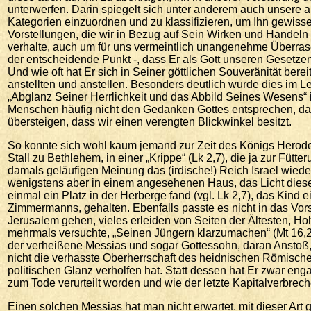
unterwerfen. Darin spiegelt sich unter anderem auch unsere 
Kategorien einzuordnen und zu klassifizieren, um Ihn gewis
Vorstellungen, die wir in Bezug auf Sein Wirken und Handeln 
verhalte, auch um für uns vermeintlich unangenehme Überrasc
der entscheidende Punkt -, dass Er als Gott unseren Gesetzen 
Und wie oft hat Er sich in Seiner göttlichen Souveränität bere
anstellten und anstellen. Besonders deutlich wurde dies im L
„Abglanz Seiner Herrlichkeit und das Abbild Seines Wesens“ i
Menschen häufig nicht den Gedanken Gottes entsprechen, da
übersteigen, dass wir einen verengten Blickwinkel besitzt.
So konnte sich wohl kaum jemand zur Zeit des Königs Herodes
Stall zu Bethlehem, in einer „Krippe“ (Lk 2,7), die ja zur Fütt
damals geläufigen Meinung das (irdische!) Reich Israel wieder 
wenigstens aber in einem angesehenen Haus, das Licht dieser 
einmal ein Platz in der Herberge fand (vgl. Lk 2,7), das Kind e
Zimmermanns, gehalten. Ebenfalls passte es nicht in das Vo
Jerusalem gehen, vieles erleiden von Seiten der Ältesten, Hoh
mehrmals versuchte, „Seinen Jüngern klarzumachen“ (Mt 16,2
der verheißene Messias und sogar Gottessohn, daran Anstoß,
nicht die verhasste Oberherrschaft des heidnischen Römische
politischen Glanz verholfen hat. Statt dessen hat Er zwar engag
zum Tode verurteilt worden und wie der letzte Kapitalverbre
Einen solchen Messias hat man nicht erwartet, mit dieser Art 