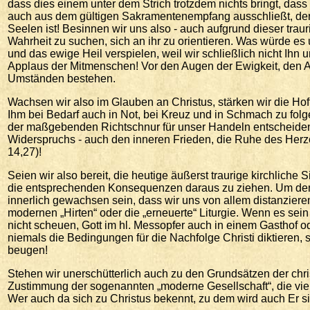
dass dies einem unter dem Strich trotzdem nichts bringt, das
auch aus dem gültigen Sakramentenempfang ausschließt, der 
Seelen ist! Besinnen wir uns also - auch aufgrund dieser traur
Wahrheit zu suchen, sich an ihr zu orientieren. Was würde es 
und das ewige Heil verspielen, weil wir schließlich nicht Ih
Applaus der Mitmenschen! Vor den Augen der Ewigkeit, den Au
Umständen bestehen.
Wachsen wir also im Glauben an Christus, stärken wir die Hoffn
Ihm bei Bedarf auch in Not, bei Kreuz und in Schmach zu folge
der maßgebenden Richtschnur für unser Handeln entscheiden, 
Widerspruchs - auch den inneren Frieden, die Ruhe des Herzens
14,27)!
Seien wir also bereit, die heutige äußerst traurige kirchlic
die entsprechenden Konsequenzen daraus zu ziehen. Um den G
innerlich gewachsen sein, dass wir uns von allem distanzier
modernen „Hirten“ oder die „erneuerte“ Liturgie. Wenn es sein 
nicht scheuen, Gott im hl. Messopfer auch in einem Gasthof od
niemals die Bedingungen für die Nachfolge Christi diktieren
beugen!
Stehen wir unerschütterlich auch zu den Grundsätzen der chri
Zustimmung der sogenannten „moderne Gesellschaft“, die viel
Wer auch da sich zu Christus bekennt, zu dem wird auch Er s