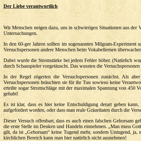
Der
Liebe verantwortlich
Wir Menschen neigen dazu, uns in schwierigen Situationen aus der V
Untersuchungen.
In den 60-ger Jahren sollten im sogenannten Milgram-Experiment u
Versuchspersonen andere Menschen beim Vokabellernen überwachen 
Dabei wurde die Stromstärke bei jedem Fehler höher. (Natürlich wu
durch Schauspieler vorgetäuscht. Das wussten die Versuchspersonen a
In der Regel zögerten die Versuchspersonen zunächst. Als aber
Versuchspersonen bräuchten sie für ihr Tun sowieso keine Verantw
erteilte sogar Stromschläge mit der maximalen Spannung von 450 Volt
gehabt!
Es ist klar, dass es hier keine Entschuldigung derart geben kann
aufgefordert worden, oder dass man reale Gräueltaten durch die Vers
Dieser Versuch offenbart, dass es auch einen falschen Gehorsam gebe
die erste Stelle im Denken und Handeln einnehmen. „Man muss Gott
gilt, da ist „Gehorsam“ keine Tugend mehr, sondern Untugend, ja, 
kirchlichen Bereich kann man hier natürlich nicht ausnehmen!