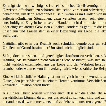
Es zeigt sich, wie wichtig es ist, sein sittliches Urteilsvermögen
Gewissen offenbaren, zu schärfen, sich schon vorher auf schwierig
bekämpfen, um dann gewappnet zu sein, wenn es im Großen von uns v
außergewöhnlichen Situationen, dazu verleiten lassen, sein eige
entschuldigen! Es geht bei unserem Handeln nicht darum, sich nur
oder eingeschläfertes Gewissen zu haben, sondern es geht um die kon
unser Tun und Lassen steht in einer Beziehung zur Liebe, die letz
auffordert.
Natürlich gibt es in der Realität auch schuldmindernde oder gar
Urteilen auf Grund bestimmter Umstände nicht möglich sind.
Sich jedoch nur sitten- und gerechtigkeitskonform zu verhalten, s
Haltung. Sie ist nämlich nicht von der Liebe bestimmt, was sich i
nicht wirklich entschieden aus der Liebe und der Wahrheit heraus
erlauben oder wenn es von ihm verlangt wird, wie es zahlreiche Beisp
Eine wirklich sittliche Haltung ist nur möglich in der bewussten, 
Gottes, den jeder Mensch in seinem Herzen vernimmt. Verschließen 
konkreten Situation bereit findet!
Als Jünger Christi wissen wir aber auch, dass wir die Liebe, die
verwirklichen können, da wir aus uns selbst zu schwach sind und zu 
der anderen, da wir immer zuerst und zeitlebens an unseren eigenen 