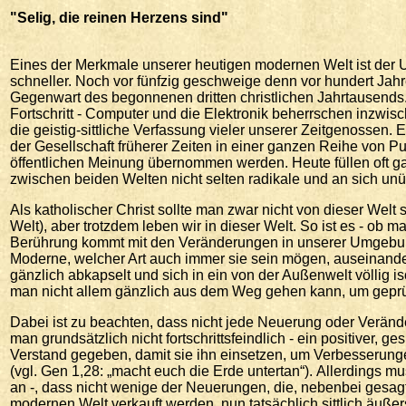
"Selig
, die reinen Herzens sind"
Eines der Merkmale unserer heutigen modernen Welt ist der Um
schneller. Noch vor fünfzig geschweige denn vor hundert Jahr
Gegenwart des begonnenen dritten christlichen Jahrtausends. 
Fortschritt - Computer und die Elektronik beherrschen inzwisc
die geistig-sittliche Verfassung vieler unserer Zeitgenossen.
der Gesellschaft früherer Zeiten in einer ganzen Reihe von 
öffentlichen Meinung übernommen werden. Heute füllen oft ga
zwischen beiden Welten nicht selten radikale und an sich u
Als katholischer Christ sollte man zwar nicht von dieser Welt s
Welt), aber trotzdem leben wir in dieser Welt. So ist es - ob m
Berührung kommt mit den Veränderungen in unserer Umgebun
Moderne, welcher Art auch immer sie sein mögen, auseinander
gänzlich abkapselt und sich in ein von der Außenwelt völlig iso
man nicht allem gänzlich aus dem Weg gehen kann, um geprü
Dabei ist zu beachten, dass nicht jede Neuerung oder Verände
man grundsätzlich nicht fortschrittsfeindlich - ein positiver,
Verstand gegeben, damit sie ihn einsetzen, um Verbesserunge
(vgl. Gen 1,28: „macht euch die Erde untertan“). Allerding
an -, dass nicht wenige der Neuerungen, die, nebenbei gesag
modernen Welt verkauft werden, nun tatsächlich sittlich äuße