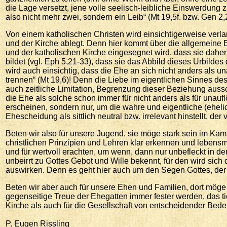
die Lage versetzt, jene volle seelisch-leibliche Einswerdung zu 
also nicht mehr zwei, sondern ein Leib“ (Mt 19,5f. bzw. Gen 2,
Von einem katholischen Christen wird einsichtigerweise verl
und der Kirche ablegt. Denn hier kommt über die allgemeine 
und der katholischen Kirche eingesegnet wird, dass sie dahe
bildet (vgl. Eph 5,21-33), dass sie das Abbild dieses Urbildes
wird auch einsichtig, dass die Ehe an sich nicht anders als u
trennen“ (Mt 19,6)! Denn die Liebe im eigentlichen Sinnes de
auch zeitliche Limitation, Begrenzung dieser Beziehung aussc
die Ehe als solche schon immer für nicht anders als für unauflö
erscheinen, sondern nur, um die wahre und eigentliche (ehel
Ehescheidung als sittlich neutral bzw. irrelevant hinstellt, der
Beten wir also für unsere Jugend, sie möge stark sein im Ka
christlichen Prinzipien und Lehren klar erkennen und lebens
und für wertvoll erachten, um wenn, dann nur unbefleckt in den
unbeirrt zu Gottes Gebot und Wille bekennt, für den wird sich 
auswirken. Denn es geht hier auch um den Segen Gottes, der k
Beten wir aber auch für unsere Ehen und Familien, dort möge
gegenseitige Treue der Ehegatten immer fester werden, das ti
Kirche als auch für die Gesellschaft von entscheidender Bed
P. Eugen Rissling