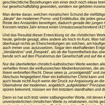
geschlechtliche Beziehungen von einer doch noch etwas breiter
nur gesellschaftsfähig geworden, sondern sie gehören inzwi
Man denke daran, welchen moralischen Schund die vielfältig
„Ideale“ der modernen Porno- und Erotikkultur, die jedes ge
Reste des Anstandes beseitigen, dadurch gerade der jungen 
Konzern letztes Jahr erneut einen Umsatzzuwachsrekord (41%
Und das Resultat dieser Entwicklung ist: die christlichen We
heute, gelinde gesagt, alles andere als hoch im Kurs. Man hält
überhaupt nichts an Ehescheidungen als solchen, am häufige
auch immer usw. auszusetzen. Sogar den ekelhaftesten Entgle
„Verständnis“ und „Respekt“, als ob die Narrenfreiheit das o
berufe sich auf den Pluralismus der Gesellschaft und auf die
Nur die überlieferten christlich-katholischen Werte werden a
verhelfen ihnen die einflussreichen Medienkonzernen, die al
ihrem verbrieften Recht. Diese seien ja „unzeitgemäß“ und zi
Abschuss freigegeben! Aber ein katholischer Christ kann und
auch heute nicht! Auch wenn der Druck zur Anpassung an di
Übernahme der modernen, angeblich „aufgeklärten“ Prinzipien
spüren bekommt, müssen wir ihm trotzdem standhalten und dü
Denn es hat sich trotz vieler salbungsvoller Worte, mit dene
unveränderlichen christlichen Werte zu relativieren, nichts 