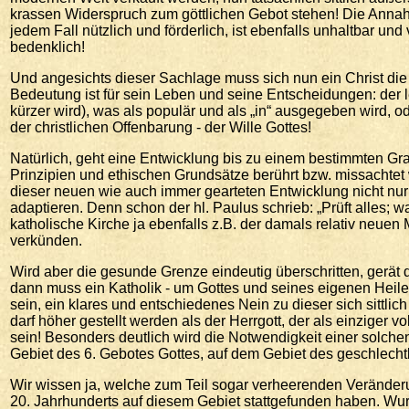
krassen Widerspruch zum göttlichen Gebot stehen! Die Annahme,
jedem Fall nützlich und förderlich, ist ebenfalls unhaltbar 
bedenklich!
Und angesichts dieser Sachlage muss sich nun ein Christ die
Bedeutung ist für sein Leben und seine Entscheidungen: der 
kürzer wird), was als populär und als „in“ ausgegeben wird, o
der christlichen Offenbarung - der Wille Gottes!
Natürlich, geht eine Entwicklung bis zu einem bestimmten Grad
Prinzipien und ethischen Grundsätze berührt bzw. missachtet 
dieser neuen wie auch immer gearteten Entwicklung nicht nur
adaptieren. Denn schon der hl. Paulus schrieb: „Prüft alles; wa
katholische Kirche ja ebenfalls z.B. der damals relativ neu
verkünden.
Wird aber die gesunde Grenze eindeutig überschritten, gerät d
dann muss ein Katholik - um Gottes und seines eigenen Heiles
sein, ein klares und entschiedenes Nein zu dieser sich sittli
darf höher gestellt werden als der Herrgott, der als einzige
sein! Besonders deutlich wird die Notwendigkeit einer solch
Gebiet des 6. Gebotes Gottes, auf dem Gebiet des geschlech
Wir wissen ja, welche zum Teil sogar verheerenden Veränderu
20. Jahrhunderts auf diesem Gebiet stattgefunden haben. Wur