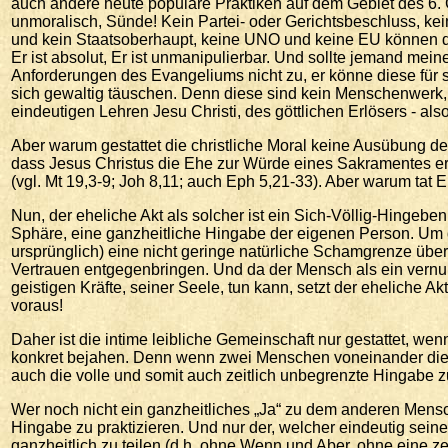
auch andere heute populäre Praktiken auf dem Gebiet des 6. 
unmoralisch, Sünde! Kein Partei- oder Gerichtsbeschluss, kei
und kein Staatsoberhaupt, keine UNO und keine EU können da
Er ist absolut, Er ist unmanipulierbar. Und sollte jemand meine
Anforderungen des Evangeliums nicht zu, er könne diese für sic
sich gewaltig täuschen. Denn diese sind kein Menschenwerk
eindeutigen Lehren Jesu Christi, des göttlichen Erlösers - als
Aber warum gestattet die christliche Moral keine Ausübung der
dass Jesus Christus die Ehe zur Würde eines Sakramentes er
(vgl. Mt 19,3-9; Joh 8,11; auch Eph 5,21-33). Aber warum tat E
Nun, der eheliche Akt als solcher ist ein Sich-Völlig-Hingeb
Sphäre, eine ganzheitliche Hingabe der eigenen Person. Um 
ursprünglich) eine nicht geringe natürliche Schamgrenze üb
Vertrauen entgegenbringen. Und da der Mensch als ein vernun
geistigen Kräfte, seiner Seele, tun kann, setzt der eheliche 
voraus!
Daher ist die intime leibliche Gemeinschaft nur gestattet, 
konkret bejahen. Denn wenn zwei Menschen voneinander die vo
auch die volle und somit auch zeitlich unbegrenzte Hingabe 
Wer noch nicht ein ganzheitliches „Ja“ zu dem anderen Mensch
Hingabe zu praktizieren. Und nur der, welcher eindeutig sein
ganzheitlich zu teilen (d.h. ohne Wenn und Aber, ohne eine zeit