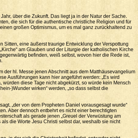
r, über die Zukunft. Das liegt ja in der Natur der Sache.
, die sich für die authentische christliche Religion und für
ür einen großen Optimismus, um es mal ganz zurückhaltend zu
en Sitten, eine äußerst traurige Entwicklung der Verspottung
„Kirche“ am Glauben und der Liturgie der katholischen Kirche
s gegenwärtig befinden, weiß selbst, wovon hier die Rede ist,
n.
um der hl. Messe jenen Abschnitt aus dem Matthäusevangelium
iese Ausführungen kann hier angeführt werden: „Es wird
 Ja, würden diese Tage nicht abgekürzt, so würde kein Mensch
chein-)Wunder wirken“ werden, „so dass selbst die
ersagt, „der von dem Propheten Daniel vorausgesagt wurde“
uten. Aber dennoch entbehrt es nicht einer berechtigten
iesterschaft als gerade jenen „Greuel der Verwüstung am
als die Worte Jesu Christi selbst dar, weshalb sie nicht