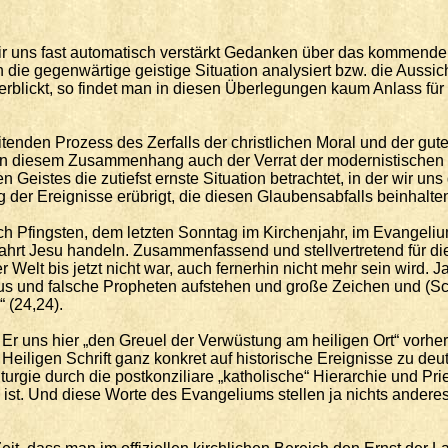
uns fast automatisch verstärkt Gedanken über das kommende Jah
 gegenwärtige geistige Situation analysiert bzw. die Aussichten
überblickt, so findet man in diesen Überlegungen kaum Anlass f
itenden Prozess des Zerfalls der christlichen Moral und der gut
lt in diesem Zusammenhang auch der Verrat der modernistischen 
 Geistes die zutiefst ernste Situation betrachtet, in der wir un
ung der Ereignisse erübrigt, die diesen Glaubensabfalls beinhalte
h Pfingsten, dem letzten Sonntag im Kirchenjahr, im Evangeli
fahrt Jesu handeln. Zusammenfassend und stellvertretend für d
 Welt bis jetzt nicht war, auch fernerhin nicht mehr sein wird.
istus und falsche Propheten aufstehen und große Zeichen und (S
 (24,24).
s Er uns hier „den Greuel der Verwüstung am heiligen Ort“ vorh
r Heiligen Schrift ganz konkret auf historische Ereignisse zu de
turgie durch die postkonziliare „katholische“ Hierarchie und Pr
ist. Und diese Worte des Evangeliums stellen ja nichts anderes 