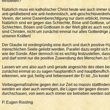
einstellen?
Natürlich muss ein katholischer Christ heute wie auch immer sow
anti-geldliebend wie anti-hedonistisch, anti-geschichtsverdreh
Verein, der seine Daseinberechtigung nur darin erblickt, imm
Natürlich sind wir gegen das Schlechte, Böse und Gottlose, und
Schlechten, Bösen und Gottlosen in der Welt gibt es auch noch
sind Christen, nicht um zunächst einmal nur alles Gottwidrig
unseren Kräften!
Der Glaube ist vordergründig eine durch und durch positive Ha
menschlichen Seele geliebt werden. Parallel dazu ergibt sich 
wie der Sünde. Aber dennoch ist es wichtig festzustellen, dass
und darf somit nur die positive Zuwendung des Menschen zu Go
Lassen wir uns also auch und gerade angesichts des oben bes
zunächst einmal so zu sagen hauptamtlich und hauptberuflich m
erkennen, wie gut, heilig und liebenswert der Er ist: „So kostet 
Vorbeugemaßnahme gegen den zur Zeit so massiv stattfindenden
werden wir aber auch vermögen, die Lügen der gegen diesen he
durchschauen, von wem auch immer sie betrieben werden soll
P. Eugen Rissling