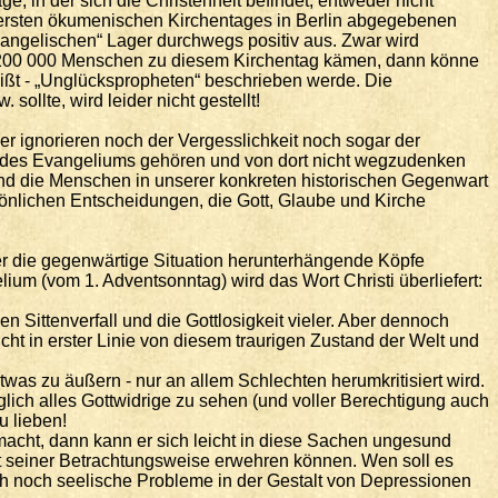
e, in der sich die Christenheit befindet, entweder nicht
en ersten ökumenischen Kirchentages in Berlin abgegebenen
angelischen“ Lager durchwegs positiv aus. Zwar wird
wa 200 000 Menschen zu diesem Kirchentag kämen, dann könne
eißt - „Unglückspropheten“ beschrieben werde. Die
llte, wird leider nicht gestellt!
er ignorieren noch der Vergesslichkeit noch sogar der
il des Evangeliums gehören und von dort nicht wegzudenken
 und die Menschen in unserer konkreten historischen Gegenwart
rsönlichen Entscheidungen, die Gott, Glaube und Kirche
ber die gegenwärtige Situation herunterhängende Köpfe
m (vom 1. Adventsonntag) wird das Wort Christi überliefert:
n Sittenverfall und die Gottlosigkeit vieler. Aber dennoch
cht in erster Linie von diesem traurigen Zustand der Welt und
was zu äußern - nur an allem Schlechten herumkritisiert wird.
glich alles Gottwidrige zu sehen (und voller Berechtigung auch
u lieben!
macht, dann kann er sich leicht in diese Sachen ungesund
keit seiner Betrachtungsweise erwehren können. Wen soll es
uch noch seelische Probleme in der Gestalt von Depressionen