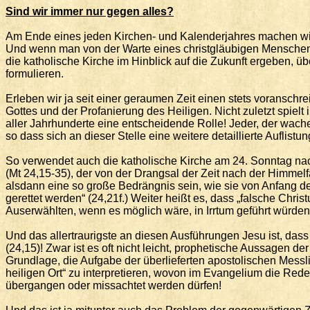
Sind
wir immer nur gegen alles?
Am Ende eines jeden Kirchen- und Kalenderjahres machen wir 
Und wenn man von der Warte eines christgläubigen Menschen die
die katholische Kirche im Hinblick auf die Zukunft ergeben, 
formulieren.
Erleben wir ja seit einer geraumen Zeit einen stets voranschre
Gottes und der Profanierung des Heiligen. Nicht zuletzt spie
aller Jahrhunderte eine entscheidende Rolle! Jeder, der wachen
so dass sich an dieser Stelle eine weitere detaillierte Auflist
So verwendet auch die katholische Kirche am 24. Sonntag nac
(Mt 24,15-35), der von der Drangsal der Zeit nach der Himmel
alsdann eine so große Bedrängnis sein, wie sie von Anfang der
gerettet werden“ (24,21f.) Weiter heißt es, dass „falsche Chr
Auserwählten, wenn es möglich wäre, in Irrtum geführt würden“
Und das allertraurigste an diesen Ausführungen Jesu ist, das
(24,15)! Zwar ist es oft nicht leicht, prophetische Aussagen de
Grundlage, die Aufgabe der überlieferten apostolischen Messli
heiligen Ort“ zu interpretieren, wovon im Evangelium die Rede 
übergangen oder missachtet werden dürfen!