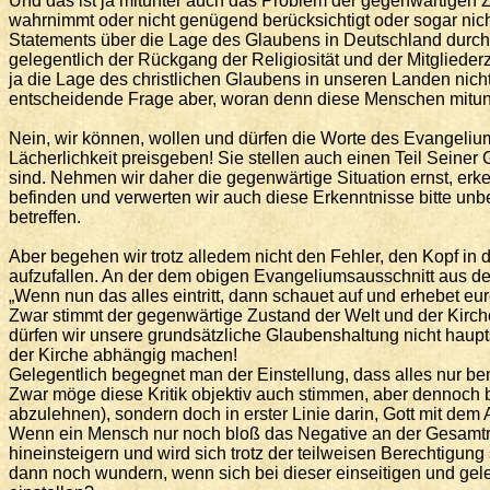
Und das ist ja mitunter auch das Problem der gegenwärtigen Zei
wahrnimmt oder nicht genügend berücksichtigt oder sogar nic
Statements über die Lage des Glaubens in Deutschland durch 
gelegentlich der Rückgang der Religiosität und der Mitglied
ja die Lage des christlichen Glaubens in unseren Landen nich
entscheidende Frage aber, woran denn diese Menschen mitunter 
Nein, wir können, wollen und dürfen die Worte des Evangeliums
Lächerlichkeit preisgeben! Sie stellen auch einen Teil Sein
sind. Nehmen wir daher die gegenwärtige Situation ernst, erk
befinden und verwerten wir auch diese Erkenntnisse bitte unb
betreffen.
Aber begehen wir trotz alledem nicht den Fehler, den Kopf i
aufzufallen. An der dem obigen Evangeliumsausschnitt aus de
„Wenn nun das alles eintritt, dann schauet auf und erhebet eu
Zwar stimmt der gegenwärtige Zustand der Welt und der Kirche j
dürfen wir unsere grundsätzliche Glaubenshaltung nicht haupts
der Kirche abhängig machen!
Gelegentlich begegnet man der Einstellung, dass alles nur bem
Zwar möge diese Kritik objektiv auch stimmen, aber dennoch be
abzulehnen), sondern doch in erster Linie darin, Gott mit de
Wenn ein Mensch nur noch bloß das Negative an der Gesamtrea
hineinsteigern und wird sich trotz der teilweisen Berechtigun
dann noch wundern, wenn sich bei dieser einseitigen und gele