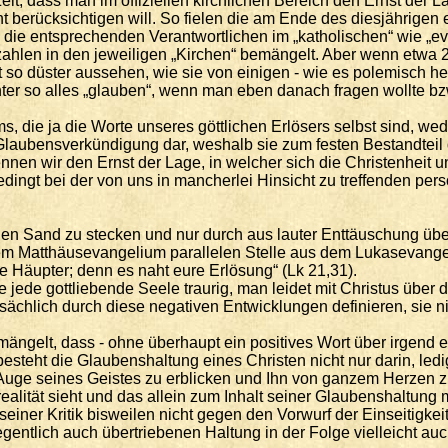
t, dass man im offiziellen kirchlichen Bereich den Ernst der Lag
ht berücksichtigen will. So fielen die am Ende des diesjährig
die entsprechenden Verantwortlichen im „katholischen“ wie „ev
erzahlen in den jeweiligen „Kirchen“ bemängelt. Aber wenn et
t so düster aussehen, wie sie von einigen - wie es polemisch h
so alles „glauben“, wenn man eben danach fragen wollte bzw. so
, die ja die Worte unseres göttlichen Erlösers selbst sind, wed
er Glaubensverkündigung dar, weshalb sie zum festen Bestandte
ennen wir den Ernst der Lage, in welcher sich die Christenheit
edingt bei der von uns in mancherlei Hinsicht zu treffenden pe
n den Sand zu stecken und nur durch aus lauter Enttäuschung ü
m Matthäusevangelium parallelen Stelle aus dem Lukasevangeliu
re Häupter; denn es naht eure Erlösung“ (Lk 21,31).
ede gottliebende Seele traurig, man leidet mit Christus über de
ächlich durch diese negativen Entwicklungen definieren, sie ni
ängelt, dass - ohne überhaupt ein positives Wort über irgend et
steht die Glaubenshaltung eines Christen nicht nur darin, ledi
m Auge seines Geistes zu erblicken und Ihn von ganzem Herzen z
lität sieht und das allein zum Inhalt seiner Glaubenshaltung 
g seiner Kritik bisweilen nicht gegen den Vorwurf der Einseitig
gentlich auch übertriebenen Haltung in der Folge vielleicht a