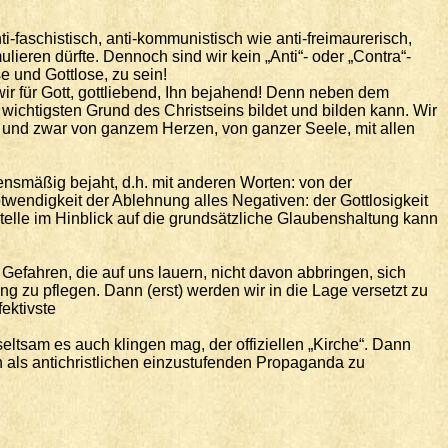
ti-faschistisch, anti-kommunistisch wie anti-freimaurerisch,
lieren dürfte. Dennoch sind wir kein „Anti“- oder „Contra“-
 und Gottlose, zu sein!
wir für Gott, gottliebend, Ihn bejahend! Denn neben dem
wichtigsten Grund des Christseins bildet und bilden kann. Wir
, und zwar von ganzem Herzen, von ganzer Seele, mit allen
lensmäßig bejaht, d.h. mit anderen Worten: von der
twendigkeit der Ablehnung alles Negativen: der Gottlosigkeit
 Stelle im Hinblick auf die grundsätzliche Glaubenshaltung kann
fahren, die auf uns lauern, nicht davon abbringen, sich
g zu pflegen. Dann (erst) werden wir in die Lage versetzt zu
fektivste
ltsam es auch klingen mag, der offiziellen „Kirche“. Dann
 als antichristlichen einzustufenden Propaganda zu