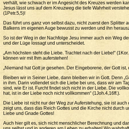
verhält, wie schwach er im Angesicht des Kreuzes werden ka
Jesus lässt uns auf dem Kreuzweg die tiefe Wahrheit versteh
(1Petr.5,5)!
Das führt uns ganz von selbst dazu, nicht zuerst den Splitter
Balkens im eigenen Auge bewusst zu werden und ihn herauszuzie
So ist der Weg in der Nachfolge Jesu immer auch ein Weg der 
und der Lüge lossagt und unterscheidet.
„Am höchsten steht die Liebe. Trachtet nach der Liebe!“ (1Kor.
können wir mit Ihm auferstehen!
„Niemand hat Gott je gesehen. Der Eingeborene, der Gott ist, 
Bleiben wir in Seiner Liebe, dann bleiben wir in Gott. Denn „Gott
in ihm. Darin vollendet sich die Liebe bei uns, dass wir am Ta
sind, wie Er ist. Furcht findet sich nicht in der Liebe. Die vo
hat, ist in der Liebe noch nicht vollkommen“ (1Joh.4,16ff.).
Die Liebe ist nicht nur der Weg zur Auferstehung, sie ist auc
zeigt uns, dass das Reich Gottes und die Kirche nicht durch 
Liebe und Gnade Gottes!
Auch hier gilt es, sich nicht menschlicher Berechnung und dam
uns selbst und in anderen am Leben zu erhalten! Wo wahrhaft g