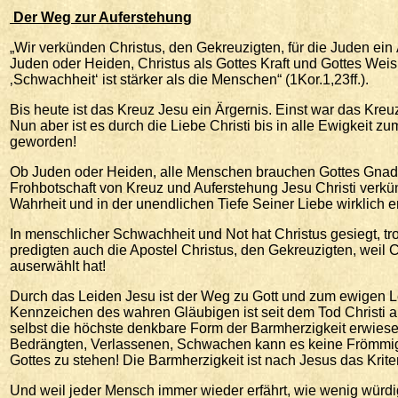
Der
Weg zur Auferstehung
„Wir verkünden Christus, den Gekreuzigten, für die Juden ein Är
Juden oder Heiden, Christus als Gottes Kraft und Gottes Weish
‚Schwachheit‘ ist stärker als die Menschen“ (1Kor.1,23ff.).
Bis heute ist das Kreuz Jesu ein Ärgernis. Einst war das Kre
Nun aber ist es durch die Liebe Christi bis in alle Ewigkeit
geworden!
Ob Juden oder Heiden, alle Menschen brauchen Gottes Gnade 
Frohbotschaft von Kreuz und Auferstehung Jesu Christi verkün
Wahrheit und in der unendlichen Tiefe Seiner Liebe wirklich 
In menschlicher Schwachheit und Not hat Christus gesiegt, t
predigten auch die Apostel Christus, den Gekreuzigten, weil
auserwählt hat!
Durch das Leiden Jesu ist der Weg zu Gott und zum ewigen L
Kennzeichen des wahren Gläubigen ist seit dem Tod Christi a
selbst die höchste denkbare Form der Barmherzigkeit erwies
Bedrängten, Verlassenen, Schwachen kann es keine Frömmigk
Gottes zu stehen! Die Barmherzigkeit ist nach Jesus das Krite
Und weil jeder Mensch immer wieder erfährt, wie wenig würdig 