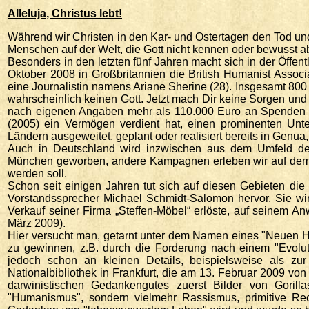
Alleluja, Christus lebt!
Während wir Christen in den Kar- und Ostertagen den Tod und
Menschen auf der Welt, die Gott nicht kennen oder bewusst a
Besonders in den letzten fünf Jahren macht sich in der Öffent
Oktober 2008 in Großbritannien die British Humanist Assoc
eine Journalistin namens Ariane Sherine (28). Insgesamt 800 
wahrscheinlich keinen Gott. Jetzt mach Dir keine Sorgen und
nach eigenen Angaben mehr als 110.000 Euro an Spenden e
(2005) ein Vermögen verdient hat, einen prominenten Unter
Ländern ausgeweitet, geplant oder realisiert bereits in Genu
Auch in Deutschland wird inzwischen aus dem Umfeld der
München geworben, andere Kampagnen erleben wir auf dem Ki
werden soll.
Schon seit einigen Jahren tut sich auf diesen Gebieten die
Vorstandssprecher Michael Schmidt-Salomon hervor. Sie wird
Verkauf seiner Firma „Steffen-Möbel“ erlöste, auf seinem An
März 2009).
Hier versucht man, getarnt unter dem Namen eines "Neuen H
zu gewinnen, z.B. durch die Forderung nach einem "Evoluti
jedoch schon an kleinen Details, beispielsweise als z
Nationalbibliothek in Frankfurt, die am 13. Februar 2009 vo
darwinistischen Gedankengutes zuerst Bilder von Goril
"Humanismus", sondern vielmehr Rassismus, primitive Rec