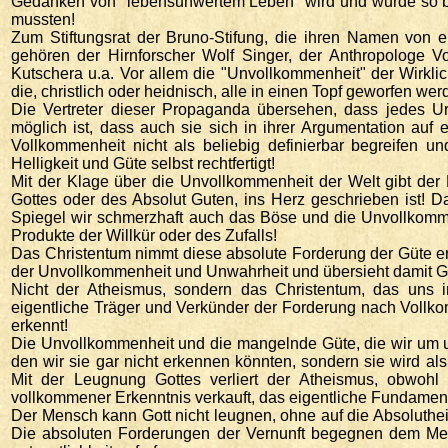
Gedanken von "lebensunwertem Leben" wird und wurde so beg
mussten!
Zum Stiftungsrat der Bruno-Stifung, die ihren Namen von ei
gehören der Hirnforscher Wolf Singer, der Anthropologe V
Kutschera u.a. Vor allem die "Unvollkommenheit" der Wirklic
die, christlich oder heidnisch, alle in einen Topf geworfen w
Die Vertreter dieser Propaganda übersehen, dass jedes Ur
möglich ist, dass auch sie sich in ihrer Argumentation auf
Vollkommenheit nicht als beliebig definierbar begreifen u
Helligkeit und Güte selbst rechtfertigt!
Mit der Klage über die Unvollkommenheit der Welt gibt der
Gottes oder des Absolut Guten, ins Herz geschrieben ist! 
Spiegel wir schmerzhaft auch das Böse und die Unvollkomme
Produkte der Willkür oder des Zufalls!
Das Christentum nimmt diese absolute Forderung der Güte ernst
der Unvollkommenheit und Unwahrheit und übersieht damit Go
Nicht der Atheismus, sondern das Christentum, das uns in
eigentliche Träger und Verkünder der Forderung nach Vollkom
erkennt!
Die Unvollkommenheit und die mangelnde Güte, die wir um u
den wir sie gar nicht erkennen könnten, sondern sie wird
Mit der Leugnung Gottes verliert der Atheismus, obwohl 
vollkommener Erkenntnis verkauft, das eigentliche Fundament
Der Mensch kann Gott nicht leugnen, ohne auf die Absoluthei
Die absoluten Forderungen der Vernunft begegnen dem Mens