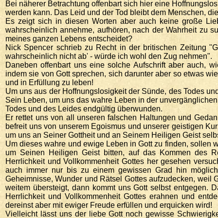
Bei näherer Betrachtung offenbart sich hier eine Hoffnungslos
werden kann. Das Leid und der Tod bleibt dem Menschen, die
Es zeigt sich in diesen Worten aber auch keine große Lie
wahrscheinlich annehme, aufhören, nach der Wahrheit zu su
meines ganzen Lebens entscheidet?
Nick Spencer schrieb zu Recht in der britischen Zeitung "G
wahrscheinlich nicht ab' - würde ich wohl den Zug nehmen".
Daneben offenbart uns eine solche Aufschrift aber auch, w
indem sie von Gott sprechen, sich darunter aber so etwas wi
und in Erfüllung zu leben!
Um uns aus der Hoffnungslosigkeit der Sünde, des Todes un
Sein Leben, um uns das wahre Leben in der unvergänglichen L
Todes und des Leides endgültig überwunden.
Er rettet uns von all unseren falschen Haltungen und Gedan
befreit uns von unserem Egoismus und unserer geistigen Kurz
um uns an Seiner Gottheit und an Seinem Heiligen Geist selb
Um dieses wahre und ewige Leben in Gott zu finden, sollen wi
um Seinen Heiligen Geist bitten, auf das Kommen des Rei
Herrlichkeit und Vollkommenheit Gottes her gesehen versuc
auch immer nur bis zu einem gewissen Grad hin möglich s
Geheimnisse, Wunder und Rätsel Gottes aufzudecken, weil Go
weitem übersteigt, dann kommt uns Gott selbst entgegen. D
Herrlichkeit und Vollkommenheit Gottes erahnen und entdec
dereinst aber mit ewiger Freude erfüllen und erquicken wird!
Vielleicht lässt uns der liebe Gott noch gewisse Schwieri