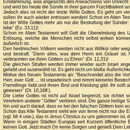
Eindämmung, was angesichts des Anwachsens von Unrecht und
und wird bis heute die Sünde in ihrer ganzen Furchtbarkeit un
Jedoch dies ist nicht der letzte Wille Gottes. Es geht um vi
sollen ihr auch wieder entrissen werden! Schon im Alten Te
ist der Wille Gottes mehr als nur die Bestrafung der Sünder
lebe" (Ez. 33,11)!
Schon im Alten Testament will Gott die Überwindung des
Erlösung, welche die Menschen nicht selbst wirken könne
äußerlich ist.
Den heidnischen Völkern werden nicht aus Willkür oder wege
und bestraft: "Denn alles, was dem Herrn ein Gräuel ist, 
verbrannten sie ihren Göttern zu Ehren" (Dt. 12,31)!
Die gleichen Strafen werden immer wieder auch Israel ang
geliebt und auserwählt ist. Es geht nicht um bloße Äußerlich
Motive des Neuen Testaments an: "Beschneidet also die Vorh
Herr, euer Gott … ist unparteiisch und nimmt keinerlei Bestec
Fremdlinge liebt und ihnen Brot und Kleidung gibt. Ihr sollt
gewesen" (Dt. 10,16ff.).
Die Liebe Gottes ist nicht auf Israel begrenzt, sie richte
Verehrern anderer "Götter" verloren sind. Die ganze heilige 
hin und auch darauf, dass es bei den falschen Göttern kein wa
Schon das Alte Testament sieht wie von ferne nicht nur die E
(vgl. Mi 4 usw.), das in Jesus Christus zu uns gekommen ist, 
Wenn in einigen Städten Europas seit Kurzem öffentliche B
keinen Gott. Jetzt mach Dir keine Sorgen und genieß Dein Lebe