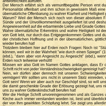
antwortlichkeit aufrufen.
Der Mensch erfährt sich als vernunftbegabte Person erst d
Personalität offenbart und ihm schon in gewissem Maß eine re
übernatürliche Offenbarung zu wahrer Klarheit und Helligkeit
Warum? Weil der Mensch sich noch von dieser absoluten Fo
Sünde und der Unvollkommenheit ausgeliefert ist und deshalb
Angewiesenheit auf die erbarmende Liebe und Gnade Gottes
Wahre übernatürliche Erkenntnis und wahre Heiligkeit ist 
von Gott lebt, nur durch das Entgegenkommen Gottes und du
der christlichen Hoffnung und in der übernatürlichen, gött
wieder berufen hat!
Trotzdem bleiben hier auf Erden noch Fragen: Noch ist "St
können, weil wir in der Wahrheit "wie durch einen Spiegel" 
(ebd.), "dann aber von Angesicht zu Angesicht" (ebd.), wenn 
Erden noch teilweise verhüllt!
Müssen wir also Gott im Namen Gottes anklagen, dass Er di
Schrift nicht von jeder Verständnisschwierigkeit gereinigt hat?
Nein, wir dürfen aber dennoch mit unseren Schwierigkeite
vermögen! Wir sollten uns nicht in unserem Stolz einreden,
Gott sein! Wenn wir aber auch nur Geschöpf sind, so will u
die damit geschenkte Gnade der Erlösung gezeigt hat, uns n
uns zu wahrer Gotteskindschaft berufen hat!
Wer die Heilige Schrift unvoreingenommen und als Ganzes un
Kirche auch immer verstanden worden ist, liest und überblic
der von Ihm gewirkten Schöpfung lehrt. Sie zeigt uns aller