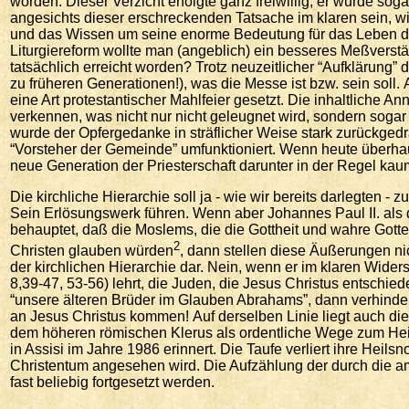
worden. Dieser Verzicht erfolgte ganz freiwillig, er wurde so
angesichts dieser erschreckenden Tatsache im klaren sein, 
und das Wissen um seine enorme Bedeutung für das Leben de
Liturgiereform wollte man (angeblich) ein besseres Meßverstän
tatsächlich erreicht worden? Trotz neuzeitlicher “Aufklärun
zu früheren Generationen!), was die Messe ist bzw. sein soll
eine Art protestantischer Mahlfeier gesetzt. Die inhaltliche An
verkennen, was nicht nur nicht geleugnet wird, sondern sogar 
wurde der Opfergedanke in sträflicher Weise stark zurückgedrä
“Vorsteher der Gemeinde” umfunktioniert. Wenn heute überhau
neue Generation der Priesterschaft darunter in der Regel ka
Die kirchliche Hierarchie soll ja - wie wir bereits darlegten
Sein Erlösungswerk führen. Wenn aber Johannes Paul II. als
behauptet, daß die Moslems, die die Gottheit und wahre Gotte
2
Christen glauben würden
, dann stellen diese Äußerungen ni
der kirchlichen Hierarchie dar. Nein, wenn er im klaren Wide
8,39-47, 53-56) lehrt, die Juden, die Jesus Christus entschi
“unsere älteren Brüder im Glauben Abrahams”, dann verhinde
an Jesus Christus kommen! Auf derselben Linie liegt auch di
dem höheren römischen Klerus als ordentliche Wege zum Heil 
in Assisi im Jahre 1986 erinnert. Die Taufe verliert ihre Heil
Christentum angesehen wird. Die Aufzählung der durch die 
fast beliebig fortgesetzt werden.