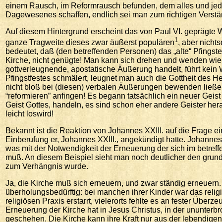
einem Rausch, im Reformrausch befunden, dem alles und jede
Dagewesenes schaffen, endlich sei man zum richtigen Verstä
Auf diesem Hintergrund erscheint das von Paul VI. geprägte W
1
ganze Tragweite dieses zwar äußerst populären
, aber nicht
bedeutet, daß (den betreffenden Personen) das „alte“ Pfings
Kirche, nicht genügte! Man kann sich drehen und wenden wie m
gottverleugnende, apostatische Äußerung handelt, führt kei
Pfingstfestes schmälert, leugnet man auch die Gottheit des H
nicht bloß bei (diesen) verbalen Äußerungen bewenden ließen,
“reformieren” anfingen! Es begann tatsächlich ein neuer Geist
Geist Gottes, handeln, es sind schon eher andere Geister h
leicht loswird!
Bekannt ist die Reaktion von Johannes XXIII. auf die Frage 
Einberufung er, Johannes XXIII., angekündigt hatte. Johannes
was mit der Notwendigkeit der Erneuerung der sich im betref
muß. An diesem Beispiel sieht man noch deutlicher den grund
zum Verhängnis wurde.
Ja, die Kirche muß sich erneuern, und zwar ständig erneuern
überholungsbedürftig: bei manchen ihrer Kinder war das relig
religiösen Praxis erstarrt, vielerorts fehlte es an fester Überzeu
Erneuerung der Kirche hat in Jesus Christus, in der ununte
geschehen. Die Kirche kann ihre Kraft nur aus der lebendige