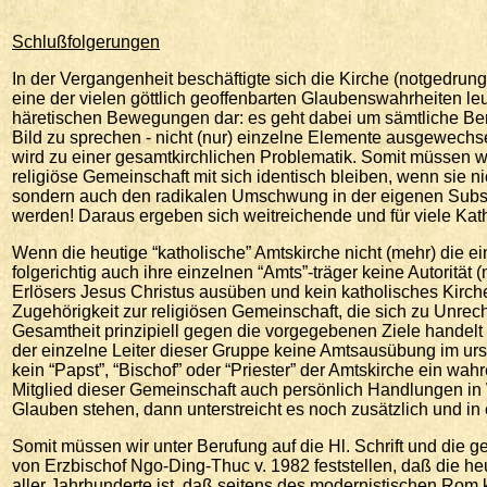
Schlußfolgerungen
In der Vergangenheit beschäftigte sich die Kirche (notgedrung
eine der vielen göttlich geoffenbarten Glaubenswahrheiten le
häretischen Bewegungen dar: es geht dabei um sämtliche Bere
Bild zu sprechen - nicht (nur) einzelne Elemente ausgewechse
wird zu einer gesamtkirchlichen Problematik. Somit müssen w
religiöse Gemeinschaft mit sich identisch bleiben, wenn sie n
sondern auch den radikalen Umschwung in der eigenen Substa
werden! Daraus ergeben sich weitreichende und für viele Ka
Wenn die heutige “katholische” Amtskirche nicht (mehr) die ei
folgerichtig auch ihre einzelnen “Amts”-träger keine Autoritä
Erlösers Jesus Christus ausüben und kein katholisches Kirche
Zugehörigkeit zur religiösen Gemeinschaft, die sich zu Unrec
Gesamtheit prinzipiell gegen die vorgegebenen Ziele handelt
der einzelne Leiter dieser Gruppe keine Amtsausübung im ur
kein “Papst”, “Bischof” oder “Priester” der Amtskirche ein wahr
Mitglied dieser Gemeinschaft auch persönlich Handlungen in
Glauben stehen, dann unterstreicht es noch zusätzlich und i
Somit müssen wir unter Berufung auf die Hl. Schrift und die 
von Erzbischof Ngo-Ding-Thuc v. 1982 feststellen, daß die heut
aller Jahrhunderte ist, daß seitens des modernistischen Rom k