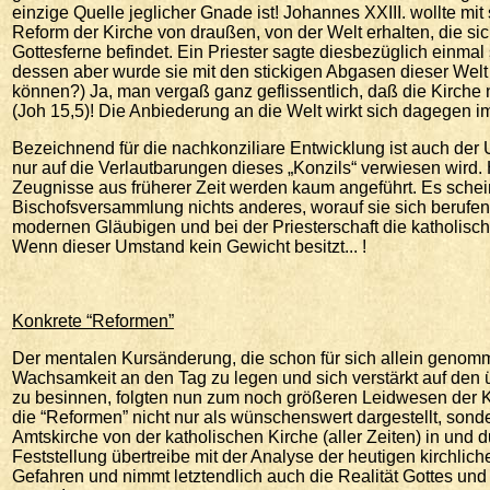
einzige Quelle jeglicher Gnade ist! Johannes XXIII. wollte mit
Reform der Kirche von draußen, von der Welt erhalten, die 
Gottesferne befindet. Ein Priester sagte diesbezüglich einmal s
dessen aber wurde sie mit den stickigen Abgasen dieser Welt
können?) Ja, man vergaß ganz geflissentlich, daß die Kirche n
(Joh 15,5)! Die Anbiederung an die Welt wirkt sich dagegen i
Bezeichnend für die nachkonziliare Entwicklung ist auch der
nur auf die Verlautbarungen dieses „Konzils“ verwiesen wird.
Zeugnisse aus früherer Zeit werden kaum angeführt. Es schein
Bischofsversammlung nichts anderes, worauf sie sich berufen k
modernen Gläubigen und bei der Priesterschaft die katholische
Wenn dieser Umstand kein Gewicht besitzt... !
Konkrete “Reformen”
Der mentalen Kursänderung, die schon für sich allein genom
Wachsamkeit an den Tag zu legen und sich verstärkt auf den üb
zu besinnen, folgten nun zum noch größeren Leidwesen der 
die “Reformen” nicht nur als wünschenswert dargestellt, sonde
Amtskirche von der katholischen Kirche (aller Zeiten) in und
Feststellung übertreibe mit der Analyse der heutigen kirchlic
Gefahren und nimmt letztendlich auch die Realität Gottes un