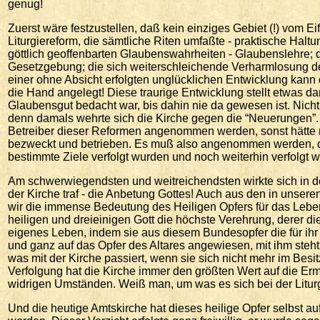
genug!
Zuerst wäre festzustellen, daß kein einziges Gebiet (!) vom Ei
Liturgiereform, die sämtliche Riten umfaßte - praktische Hal
göttlich geoffenbarten Glaubenswahrheiten - Glaubenslehre; d
Gesetzgebung; die sich weiterschleichende Verharmlosung der 
einer ohne Absicht erfolgten unglücklichen Entwicklung kann 
die Hand angelegt! Diese traurige Entwicklung stellt etwas dar
Glaubensgut bedacht war, bis dahin nie da gewesen ist. Nicht
denn damals wehrte sich die Kirche gegen die “Neuerungen”.
Betreiber dieser Reformen angenommen werden, sonst hätte 
bezweckt und betrieben. Es muß also angenommen werden, daß
bestimmte Ziele verfolgt wurden und noch weiterhin verfolgt 
Am schwerwiegendsten und weitreichendsten wirkte sich in der
der Kirche traf - die Anbetung Gottes! Auch aus den in unseren
wir die immense Bedeutung des Heiligen Opfers für das Lebe
heiligen und dreieinigen Gott die höchste Verehrung, derer di
eigenes Leben, indem sie aus diesem Bundesopfer die für ihr e
und ganz auf das Opfer des Altares angewiesen, mit ihm steht 
was mit der Kirche passiert, wenn sie sich nicht mehr im Besit
Verfolgung hat die Kirche immer den größten Wert auf die Erm
widrigen Umständen. Weiß man, um was es sich bei der Liturg
Und die heutige Amtskirche hat dieses heilige Opfer selbst a