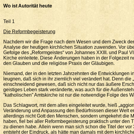
Wo
ist Autorität heute
Teil 1
Die Reformbegeisterung
Nachdem wir die Frage nach dem Wesen und dem Zweck der kirc
Analyse der heutigen kirchlichen Situation zuwenden. Vor übe
Gefolge des „Reformgeistes“ von Johannes XXIII. und Paul VI
Kirche einleitete. Diese Änderungen haben in der Folgezeit n
den Glauben und die religiöse Praxis der Gläubigen.
Niemand, der in den letzten Jahrzehnten die Entwicklungen in
leugnen, daß sich in ihr ziemlich viel verändert hat. Denn die
einschneidend gewesen, daß sich nicht nur das äußere Erschei
geistiges Leben stark veränderte, was auch für die Außenste
“katholischen” Amtskirche ist nur die notwendige Folge de
Das Schlagwort, mit dem alles eingeleitet wurde, hieß „aggiorn
Veränderung und Anpassung den Bedürfnissen dieser Welt en
allerdings nicht Gott den Menschen, sondern umgekehrt die
haben, fiel bei aller Reformbegeisterung praktisch unter den
zu dienen habe. Allein wenn man sich schon die Titel der vor 
entsteht der Eindruck, als hätte man damals mit dem kirchlich