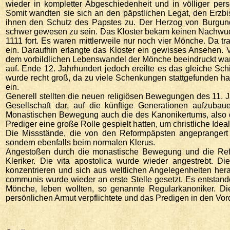
wieder in kompletter Abgeschiedenheit und in völliger per
Somit wandten sie sich an den päpstlichen Legat, den Erzb
ihnen den Schutz des Papstes zu. Der Herzog von Burgund s
schwer gewesen zu sein. Das Kloster bekam keinen Nachwuch
1111 fort. Es waren mittlerweile nur noch vier Mönche. Da tr
ein. Daraufhin erlangte das Kloster ein gewisses Ansehen. 
dem vorbildlichen Lebenswandel der Mönche beeindruckt war
auf. Ende 12. Jahrhundert jedoch ereilte es das gleiche Sch
wurde recht groß, da zu viele Schenkungen stattgefunden ha
ein.
Generell stellten die neuen religiösen Bewegungen des 11. J
Gesellschaft dar, auf die künftige Generationen aufzub
Monastischen Bewegung auch die des Kanonikertums, also d
Prediger eine große Rolle gespielt hatten, um christliche Ide
Die Missstände, die von den Reformpäpsten angeprangert
sondern ebenfalls beim normalen Klerus.
Angestoßen durch die monastische Bewegung und die Ref
Kleriker. Die vita apostolica wurde wieder angestrebt. Die
konzentrieren und sich aus weltlichen Angelegenheiten herau
communis wurde wieder an erste Stelle gesetzt. Es entstande
Mönche, leben wollten, so genannte Regularkanoniker. Die
persönlichen Armut verpflichtete und das Predigen in den Vord