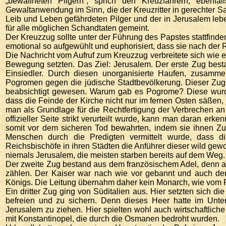
„bewaffneten Pilgern“, sprich den Kreuzfahrern, ebenfa
Gewaltanwendung im Sinn, die der Kreuzritter in gerechter S
Leib und Leben gefährdeten Pilger und der in Jerusalem leb
für alle möglichen Schandtaten gemeint.
Der Kreuzzug sollte unter der Führung des Papstes stattfinde
emotional so aufgewühlt und euphorisiert, dass sie nach der Re
Die Nachricht vom Aufruf zum Kreuzzug verbreitete sich wie ei
Bewegung setzten. Das Ziel: Jerusalem. Der erste Zug best
Einsiedler. Durch diesen unorganisierte Haufen, zusamm
Pogromen gegen die jüdische Stadtbevölkerung. Dieser Zug 
beabsichtigt gewesen. Warum gab es Pogrome? Diese wurde
dass die Feinde der Kirche nicht nur im fernen Osten säße
man als Grundlage für die Rechtfertigung der Verbrechen a
offizieller Seite strikt verurteilt wurde, kann man daran er
somit vor dem sicheren Tod bewahrten, indem sie ihnen Z
Menschen durch die Predigten vermittelt wurde, dass die
Reichsbischöfe in ihren Städten die Anführer dieser wild ge
niemals Jerusalem, die meisten starben bereits auf dem Weg.
Der zweite Zug bestand aus dem französischem Adel, denn au
zählen. Der Kaiser war nach wie vor gebannt und auch der
Königs. Die Leitung übernahm daher kein Monarch, wie vom 
Ein dritter Zug ging von Süditalien aus. Hier setzten sich 
befreien und zu sichern. Denn dieses Heer hatte im Unter
Jerusalem zu ziehen. Hier spielten wohl auch wirtschaftlich
mit Konstantinopel, die durch die Osmanen bedroht wurden.