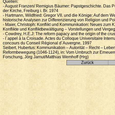
Quellen:
- August Franzen/ Remigius Bäumer: Papstgeschichte. Das Pet
der Kirche, Freiburg i. Br. 1974
- Hartmann, Wildfried: Gregor VII. und die Könige: Auf dem We
historische Analysen zur Differenzierung von Religion und Polit
- Maier, Christoph: Konflikt und Kommunikation: Neues zum Kr
Konflikte und Konfliktbewältigung – Vorstellungen und Vergege
- Cowdrey, H.E.J: The reform papacy and the origin of the cru
- l´appel à la Croisade. Actes du Colloque Universitaire Inter
concours du Conseil Régional d´Auvergne, 1997
Seibert, Hubertus: Kommunikation – Autorität – Recht – Leb
Reformbewegung (1046-1124), in: Vom Umbruch zur Erneueru
Forschung, Jörg Jarnut/Matthias Wemhoff (Hrg)
Zurück