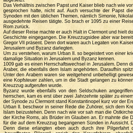
Das Verhältnis zwischen Papst und Kaiser blieb nach wie vor 
gesprochen hatte, nicht auf. Auch versuchte der Papst die
Synoden mit den üblichen Themen, nämlich Simonie, Nikolaitis
ausgedehnte Reisen tätigte. So brach er 1095 zu einer Reise
Rom zurück.
Auf dieser Reise machte er auch Halt in Clermont und hielt d
Geschichte eingegangen. Die Kreuzzugsidee aber war bereit
Gregor VII präsent. Denn dort waren auch Legaten von Kaiser
Jerusalem und Byzanz darlegten.
Um zu verstehen, warum Urban II. so begeistert von einer 
damalige Situation in Jerusalem und Byzanz kennen.
1009 gab es einen Herrschaftswechsel in Jerusalem. Denn di
Araber, die ebenfalls dem Islam angehörten. Daraufhin spitzt
Unter den Arabern waren sie weitgehend unbehelligt gewese
eine Kopfsteuer zahlen, um in die Stadt gelangen zu könne
Kreuzzug aufgerufen wurde.
Byzanz wurde ebenfalls von den Seldschuken angegriffen
herrschen, kam es erst über zwei Jahrzehnte später zu einem 
der Synode zu Clermont stand Konstantinopel kurz vor der E
Urban II. beschwor in seiner Rede die Zuhörer, sich dem K
Islam beizustehen. Denn nach wie vor sah man die Ostkirch
der Kirche Roms, als Brüder im Glauben an. Er mahnte die Dr
für die auf dem Kreuzzug begangenen Sünden in Aussicht. D
Denn diese erlangten eben auch durch ihre Pilgerfahrt 