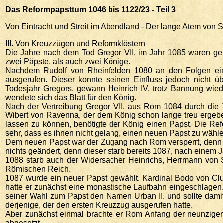
Das Reformpapsttum 1046 bis 1122/23 - Teil 3
Von Eintracht und Streit im Abendland - Der lange Atem von
III. Von Kreuzzügen und Reformklöstern
Die Jahre nach dem Tod Gregor VII. im Jahr 1085 waren gep
zwei Päpste, als auch zwei Könige.
Nachdem Rudolf von Rheinfelden 1080 an den Folgen ei
ausgerufen. Dieser konnte seinen Einfluss jedoch nicht
Todesjahr Gregors, gewann Heinrich IV. trotz Bannung wied
wendete sich das Blatt für den König.
Nach der Vertreibung Gregor VII. aus Rom 1084 durch die T
Wibert von Ravenna, der dem König schon lange treu ergebe
lassen zu können, benötigte der König einen Papst. Die Re
sehr, dass es ihnen nicht gelang, einen neuen Papst zu wählen:
Dem neuen Papst war der Zugang nach Rom versperrt, denn dort
nichts geändert, denn dieser starb bereits 1087, nach einem J
1088 starb auch der Widersacher Heinrichs, Herrmann von S
Römischen Reich.
1087 wurde ein neuer Papst gewählt. Kardinal Bodo von Cl
hatte er zunächst eine monastische Laufbahn eingeschlagen.
seiner Wahl zum Papst den Namen Urban II. und sollte damit
derjenige, der den ersten Kreuzzug ausgerufen hatte.
Aber zunächst einmal brachte er Rom Anfang der neunziger J
abgesetzt.