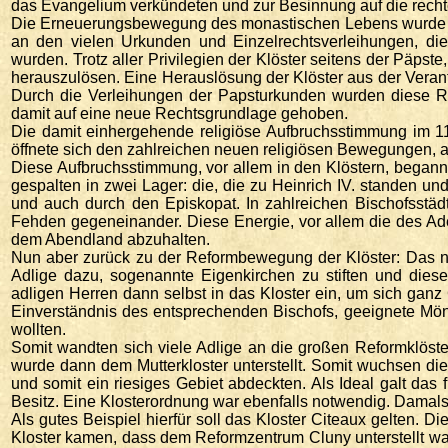
das Evangelium verkündeten und zur Besinnung auf die rec
Die Erneuerungsbewegung des monastischen Lebens wurde v
an den vielen Urkunden und Einzelrechtsverleihungen, die
wurden. Trotz aller Privilegien der Klöster seitens der Päpste
herauszulösen. Eine Herauslösung der Klöster aus der Verant
Durch die Verleihungen der Papsturkunden wurden diese Rec
damit auf eine neue Rechtsgrundlage gehoben.
Die damit einhergehende religiöse Aufbruchsstimmung im 1
öffnete sich den zahlreichen neuen religiösen Bewegungen,
Diese Aufbruchsstimmung, vor allem in den Klöstern, begann z
gespalten in zwei Lager: die, die zu Heinrich IV. standen un
und auch durch den Episkopat. In zahlreichen Bischofsstädt
Fehden gegeneinander. Diese Energie, vor allem die des Ade
dem Abendland abzuhalten.
Nun aber zurück zu der Reformbewegung der Klöster: Das ne
Adlige dazu, sogenannte Eigenkirchen zu stiften und dies
adligen Herren dann selbst in das Kloster ein, um sich ga
Einverständnis des entsprechenden Bischofs, geeignete Mön
wollten.
Somit wandten sich viele Adlige an die großen Reformklöst
wurde dann dem Mutterkloster unterstellt. Somit wuchsen di
und somit ein riesiges Gebiet abdeckten. Als Ideal galt das
Besitz. Eine Klosterordnung war ebenfalls notwendig. Damals
Als gutes Beispiel hierfür soll das Kloster Citeaux gelten.
Kloster kamen, dass dem Reformzentrum Cluny unterstellt war