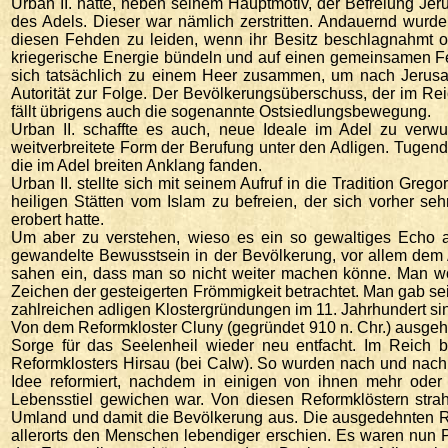
Urban II. hatte, neben seinem Hauptmotiv, der Befreiung Jer
des Adels. Dieser war nämlich zerstritten. Andauernd wurde
diesen Fehden zu leiden, wenn ihr Besitz beschlagnahmt od
kriegerische Energie bündeln und auf einen gemeinsamen Fe
sich tatsächlich zu einem Heer zusammen, um nach Jerusal
Autorität zur Folge. Der Bevölkerungsüberschuss, der im Reic
fällt übrigens auch die sogenannte Ostsiedlungsbewegung.
Urban II. schaffte es auch, neue Ideale im Adel zu verw
weitverbreitete Form der Berufung unter den Adligen. Tugen
die im Adel breiten Anklang fanden.
Urban II. stellte sich mit seinem Aufruf in die Tradition Gre
heiligen Stätten vom Islam zu befreien, der sich vorher se
erobert hatte.
Um aber zu verstehen, wieso es ein so gewaltiges Echo 
gewandelte Bewusstsein in der Bevölkerung, vor allem dem 
sahen ein, dass man so nicht weiter machen könne. Man wol
Zeichen der gesteigerten Frömmigkeit betrachtet. Man gab se
zahlreichen adligen Klostergründungen im 11. Jahrhundert si
Von dem Reformkloster Cluny (gegründet 910 n. Chr.) ausgeh
Sorge für das Seelenheil wieder neu entfacht. Im Reich
Reformklosters Hirsau (bei Calw). So wurden nach und nach
Idee reformiert, nachdem in einigen von ihnen mehr oder
Lebensstiel gewichen war. Von diesen Reformklöstern strah
Umland und damit die Bevölkerung aus. Die ausgedehnten Rei
allerorts den Menschen lebendiger erschien. Es waren nun 