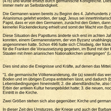
(476) und wurde ersetzt durch germanische Königreiche. Di
immer mehr an Selbständigkeit.
Die Germanen waren bereits zu Beginn des 4. Jahrhunderts z
Arianismus gelehrt worden, der sagt, Jesus sei innertrinitari
Papst, dass er von den Germanen, zunächst den Goten, dan
keinerlei Rückendeckung erhielt und somit der Macht von Byzan
Diese Situation des Papsttums änderte sich erst im achten Ja
konnten, einem Germanenstamm, der von Byzanz unabhängig w
angenommen hatte. Schon 496 hatte sich Chlodwig, der fränk
für die Franken die Voraussetzung gegeben, im Bund mit der 
Staaten mit ihren arianischen Nationalkirchen untergingen” (L
Dies sind also die Ereignisse und Kräfte, auf denen das Mittel
“1. die germanische Völkerwanderung, die (a) sowohl das we
Boden und im übrigen Europa entstehen lässt, und dadurch (b
Lebensbedingungen hineinstellt; 2. die abendländische, also la
Erbin der antiken Kultur herangebildet hatte; 3. die neuen, 
Eintritt in die Kirche.
Zwei Größen stehen sich also gegenüber: Kirche und germanisc
In dieser Zeit des Umsturzes, der Kriege und auch der Barbar