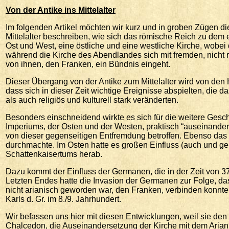
Von
der Antike ins Mittelalter
Im folgenden Artikel möchten wir kurz und in groben Zügen 
Mittelalter beschreiben, wie sich das römische Reich zu dem ent
Ost und West, eine östliche und eine westliche Kirche, wobei 
während die Kirche des Abendlandes sich mit fremden, nicht
von ihnen, den Franken, ein Bündnis eingeht.
Dieser Übergang von der Antike zum Mittelalter wird von den Hi
dass sich in dieser Zeit wichtige Ereignisse abspielten, die 
als auch religiös und kulturell stark veränderten.
Besonders einschneidend wirkte es sich für die weitere Gesc
Imperiums, der Osten und der Westen, praktisch “auseinander-
von dieser gegenseitigen Entfremdung betroffen. Ebenso das
durchmachte. Im Osten hatte es großen Einfluss (auch und ge
Schattenkaisertums herab.
Dazu kommt der Einfluss der Germanen, die in der Zeit von 375
Letzten Endes hatte die Invasion der Germanen zur Folge, da
nicht arianisch geworden war, den Franken, verbinden konnte
Karls d. Gr. im 8./9. Jahrhundert.
Wir befassen uns hier mit diesen Entwicklungen, weil sie den
Chalcedon, die Auseinandersetzung der Kirche mit dem Arian