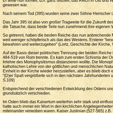
Er teilte nun formell, d.h. ganz offiziell, das Reich in Ost un
gewesen war.
Nach seinem Tod (395) wurden seine zwei Söhne Herrscher ü
Das Jahr 395 ist also von großer Tragweite für die Zukunft d
die Tatsache, dass beide Teile nun zunehmend ihre eigenen
So getrennt, haben die beiden Reiche das nun anbrechende Mitt
weit weniger schöpferisch als das des Westens. Ersterer “bes
bewahren und weiterzugeben” (Lortz, Geschichte der Kirche, 
Auf der Basis dieser politischen Trennung der beiden Reiche k
484-519 von Rom trennte. Es kam zum ersten Schisma der Ostki
Irrlehre des Monophysitismus distanzieren wollte. Die Monop
katholischen Lehre von der göttlichen und menschlichen Natur 
Einheit in der Kirche wieder herzustellen, aber es blieb do
“(D)er Spalt vergrößerte sich in den nächsten Jahrhunderten 
S.109)
Entsprechend der verschiedenen Entwicklung des Ostens und
grundsätzlich verschieden.
Im Osten blieb das Kaisertum weiterhin sehr stark und einflus
hatte auch immer ein Wort in den kirchlichen Angelegenheite
miteinander verwoben waren. Kaiser Justinian (527-565) z.B. 