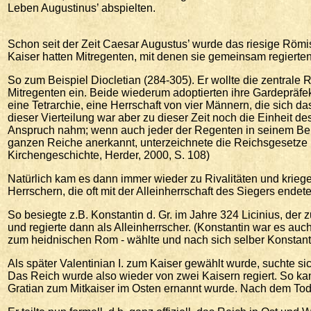
Leben Augustinus’ abspielten.
Schon seit der Zeit Caesar Augustus’ wurde das riesige Römi
Kaiser hatten Mitregenten, mit denen sie gemeinsam regierten
So zum Beispiel Diocletian (284-305). Er wollte die zentrale
Mitregenten ein. Beide wiederum adoptierten ihre Gardepräfe
eine Tetrarchie, eine Herrschaft von vier Männern, die sich das
dieser Vierteilung war aber zu dieser Zeit noch die Einheit des
Anspruch nahm; wenn auch jeder der Regenten in seinem Berei
ganzen Reiche anerkannt, unterzeichnete die Reichsgesetze m
Kirchengeschichte, Herder, 2000, S. 108)
Natürlich kam es dann immer wieder zu Rivalitäten und kri
Herrschern, die oft mit der Alleinherrschaft des Siegers endet
So besiegte z.B. Konstantin d. Gr. im Jahre 324 Licinius, 
und regierte dann als Alleinherrscher. (Konstantin war es au
zum heidnischen Rom - wählte und nach sich selber Konstant
Als später Valentinian I. zum Kaiser gewählt wurde, suchte si
Das Reich wurde also wieder von zwei Kaisern regiert. So ka
Gratian zum Mitkaiser im Osten ernannt wurde. Nach dem Tod Gr