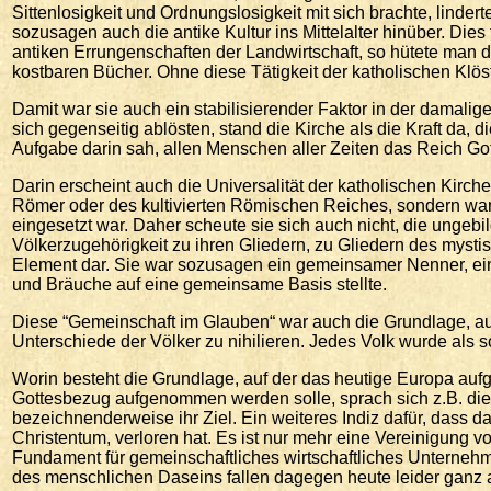
Sittenlosigkeit und Ordnungslosigkeit mit sich brachte, lindert
sozusagen auch die antike Kultur ins Mittelalter hinüber. Die
antiken Errungenschaften der Landwirtschaft, so hütete man 
kostbaren Bücher. Ohne diese Tätigkeit der katholischen Klös
Damit war sie auch ein stabilisierender Faktor in der damal
sich gegenseitig ablösten, stand die Kirche als die Kraft da,
Aufgabe darin sah, allen Menschen aller Zeiten das Reich Go
Darin erscheint auch die Universalität der katholischen Kirche 
Römer oder des kultivierten Römischen Reiches, sondern war s
eingesetzt war. Daher scheute sie sich auch nicht, die unge
Völkerzugehörigkeit zu ihren Gliedern, zu Gliedern des mystis
Element dar. Sie war sozusagen ein gemeinsamer Nenner, ein
und Bräuche auf eine gemeinsame Basis stellte.
Diese “Gemeinschaft im Glauben“ war auch die Grundlage, auf
Unterschiede der Völker zu nihilieren. Jedes Volk wurde als s
Worin besteht die Grundlage, auf der das heutige Europa aufg
Gottesbezug aufgenommen werden solle, sprach sich z.B. di
bezeichnenderweise ihr Ziel. Ein weiteres Indiz dafür, dass 
Christentum, verloren hat. Es ist nur mehr eine Vereinigun
Fundament für gemeinschaftliches wirtschaftliches Unternehm
des menschlichen Daseins fallen dagegen heute leider ganz 