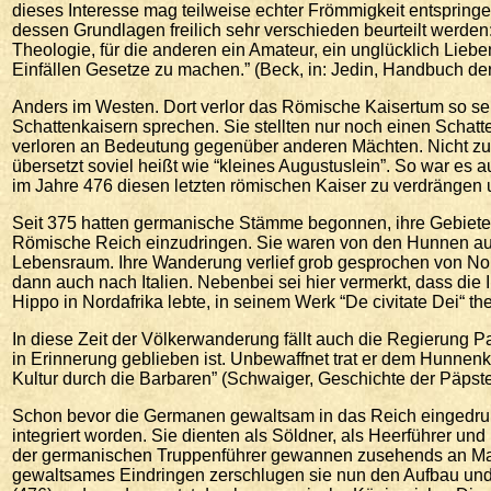
dieses Interesse mag teilweise echter Frömmigkeit entspring
dessen Grundlagen freilich sehr verschieden beurteilt werden:
Theologie, für die anderen ein Amateur, ein unglücklich Lieben
Einfällen Gesetze zu machen.” (Beck, in: Jedin, Handbuch der 
Anders im Westen. Dort verlor das Römische Kaisertum so seh
Schattenkaisern sprechen. Sie stellten nur noch einen Schat
verloren an Bedeutung gegenüber anderen Mächten. Nicht zufä
übersetzt soviel heißt wie “kleines Augustuslein”. So war es
im Jahre 476 diesen letzten römischen Kaiser zu verdrängen
Seit 375 hatten germanische Stämme begonnen, ihre Gebiete 
Römische Reich einzudringen. Sie waren von den Hunnen au
Lebensraum. Ihre Wanderung verlief grob gesprochen von No
dann auch nach Italien. Nebenbei sei hier vermerkt, dass die 
Hippo in Nordafrika lebte, in seinem Werk “De civitate Dei“ th
In diese Zeit der Völkerwanderung fällt auch die Regierung P
in Erinnerung geblieben ist. Unbewaffnet trat er dem Hunnenkö
Kultur durch die Barbaren” (Schwaiger, Geschichte der Päpste
Schon bevor die Germanen gewaltsam in das Reich eingedrun
integriert worden. Sie dienten als Söldner, als Heerführer u
der germanischen Truppenführer gewannen zusehends an Mach
gewaltsames Eindringen zerschlugen sie nun den Aufbau und