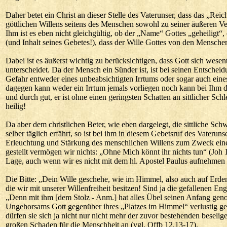
Daher betet ein Christ an dieser Stelle des Vaterunser, dass das „Rei
göttlichen Willens seitens des Menschen sowohl zu seiner äußeren V
Ihm ist es eben nicht gleichgültig, ob der „Name“ Gottes „geheiligt“
(und Inhalt seines Gebetes!), dass der Wille Gottes von den Mensche
Dabei ist es äußerst wichtig zu berücksichtigen, dass Gott sich wes
unterscheidet. Da der Mensch ein Sünder ist, ist bei seinen Entschei
Gefahr entweder eines unbeabsichtigten Irrtums oder sogar auch eines
dagegen kann weder ein Irrtum jemals vorliegen noch kann bei Ihm d
und durch gut, er ist ohne einen geringsten Schatten an sittlicher Sch
heilig!
Da aber dem christlichen Beter, wie eben dargelegt, die sittliche Sc
selber täglich erfährt, so ist bei ihm in diesem Gebetsruf des Vater
Erleuchtung und Stärkung des menschlichen Willens zum Zweck einer 
gestellt vermögen wir nichts: „Ohne Mich könnt ihr nichts tun“ (Joh 
Lage, auch wenn wir es nicht mit dem hl. Apostel Paulus aufnehmen k
Die Bitte: „Dein Wille geschehe, wie im Himmel, also auch auf Erde
die wir mit unserer Willenfreiheit besitzen! Sind ja die gefallenen Eng
„Denn mit ihm [dem Stolz - Anm.] hat alles Übel seinen Anfang gen
Ungehorsams Gott gegenüber ihres „Platzes im Himmel“ verlustig geg
dürfen sie sich ja nicht nur nicht mehr der zuvor bestehenden besel
großen Schaden für die Menschheit an (vgl. Offb 12,13-17).