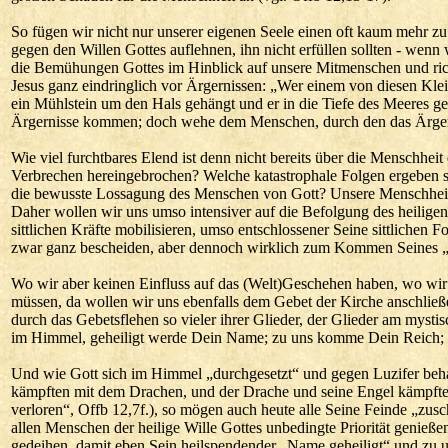
So fügen wir nicht nur unserer eigenen Seele einen oft kaum mehr z
gegen den Willen Gottes auflehnen, ihn nicht erfüllen sollten - wenn
die Bemühungen Gottes im Hinblick auf unsere Mitmenschen und ric
Jesus ganz eindringlich vor Ärgernissen: „Wer einem von diesen Klei
ein Mühlstein um den Hals gehängt und er in die Tiefe des Meeres 
Ärgernisse kommen; doch wehe dem Menschen, durch den das Ärger
Wie viel furchtbares Elend ist denn nicht bereits über die Menschh
Verbrechen hereingebrochen? Welche katastrophale Folgen ergeben sic
die bewusste Lossagung des Menschen von Gott? Unsere Menschheitsg
Daher wollen wir uns umso intensiver auf die Befolgung des heiligen
sittlichen Kräfte mobilisieren, umso entschlossener Seine sittliche
zwar ganz bescheiden, aber dennoch wirklich zum Kommen Seines „Re
Wo wir aber keinen Einfluss auf das (Welt)Geschehen haben, wo wir
müssen, da wollen wir uns ebenfalls dem Gebet der Kirche anschließe
durch das Gebetsflehen so vieler ihrer Glieder, der Glieder am mystis
im Himmel, geheiligt werde Dein Name; zu uns komme Dein Reich; D
Und wie Gott sich im Himmel „durchgesetzt“ und gegen Luzifer beh
kämpften mit dem Drachen, und der Drache und seine Engel kämpften
verloren“, Offb 12,7f.), so mögen auch heute alle Seine Feinde „zusc
allen Menschen der heilige Wille Gottes unbedingte Priorität genieß
gedeihen, damit eben Sein heilspendender „Name geheiligt“ und zu 