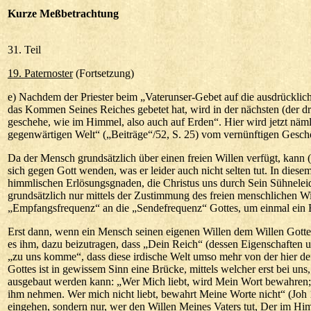
Kurze
Meßbetrachtung
31. Teil
19. Paternoster
(Fortsetzung)
e) Nachdem der Priester beim „Vaterunser-Gebet auf die ausdrückli
das Kommen Seines Reiches gebetet hat, wird in der nächsten (der drit
geschehe, wie im Himmel, also auch auf Erden“. Hier wird jetzt nämli
gegenwärtigen Welt“ („Beiträge“/52, S. 25) vom vernünftigen Gesch
Da der Mensch grundsätzlich über einen freien Willen verfügt, kann (
sich gegen Gott wenden, was er leider auch nicht selten tut. In dies
himmlischen Erlösungsgnaden, die Christus uns durch Sein Sühneleid
grundsätzlich nur mittels der Zustimmung des freien menschlichen W
„Empfangsfrequenz“ an die „Sendefrequenz“ Gottes, um einmal ein B
Erst dann, wenn ein Mensch seinen eigenen Willen dem Willen Gottes
es ihm, dazu beizutragen, dass „Dein Reich“ (dessen Eigenschaften un
„zu uns komme“, dass diese irdische Welt umso mehr von der hier de
Gottes ist in gewissem Sinn eine Brücke, mittels welcher erst bei un
ausgebaut werden kann: „Wer Mich liebt, wird Mein Wort bewahren
ihm nehmen. Wer mich nicht liebt, bewahrt Meine Worte nicht“ (Joh 14
eingehen, sondern nur, wer den Willen Meines Vaters tut, Der im Him