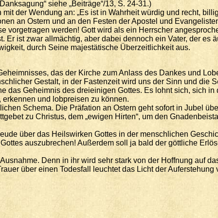
anksagung“ siehe „Beiträge“/13, S. 24-31.)
n mit der Wendung an: „Es ist in Wahrheit würdig und recht, bill
äfationen an Ostern und an den Festen der Apostel und Evangeli
 vorgetragen werden! Gott wird als ein Herrscher angesprochen, 
. Er ist zwar allmächtig, aber dabei dennoch ein Vater, der es 
gkeit, durch Seine majestätische Überzeitlichkeit aus.
n Geheimnisses, das der Kirche zum Anlass des Dankes und Lobes
licher Gestalt, in der Fastenzeit wird uns der Sinn und die Se
irche das Geheimnis des dreieinigen Gottes. Es lohnt sich, sich i
 erkennen und lobpreisen zu können.
lichen Schema. Die Präfation an Ostern geht sofort in Jubel üb
ttgebet zu Christus, dem „ewigen Hirten“, um den Gnadenbeistand
Freude über das Heilswirken Gottes in der menschlichen Geschich
te Gottes auszubrechen! Außerdem soll ja bald der göttliche E
 Ausnahme. Denn in ihr wird sehr stark von der Hoffnung auf d
rauer über einen Todesfall leuchtet das Licht der Auferstehung 