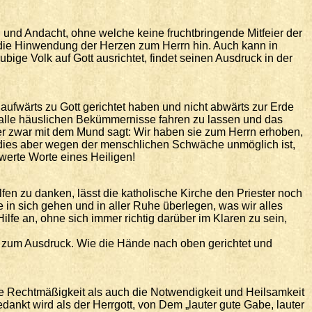
d Andacht, ohne welche keine fruchtbringende Mitfeier der
f die Hinwendung der Herzen zum Herrn hin. Auch kann in
bige Volk auf Gott ausrichtet, findet seinen Ausdruck in der
 aufwärts zu Gott gerichtet haben und nicht abwärts zur Erde
, alle häuslichen Bekümmernisse fahren zu lassen und das
 er zwar mit dem Mund sagt: Wir haben sie zum Herrn erhoben,
 dies aber wegen der menschlichen Schwäche unmöglich ist,
werte Worte eines Heiligen!
en zu danken, lässt die katholische Kirche den Priester noch
n sich gehen und in aller Ruhe überlegen, was wir alles
ilfe an, ohne sich immer richtig darüber im Klaren zu sein,
 zum Ausdruck. Wie die Hände nach oben gerichtet und
die Rechtmäßigkeit als auch die Notwendigkeit und Heilsamkeit
ankt wird als der Herrgott, von Dem „lauter gute Gabe, lauter