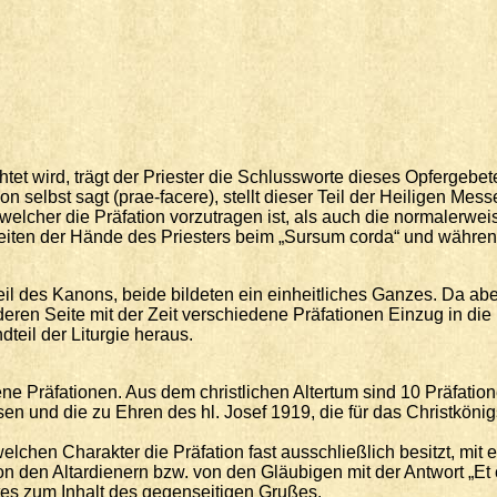
htet wird, trägt der Priester die Schlussworte dieses Opfergebet
on selbst sagt (prae-facere), stellt dieser Teil der Heiligen Me
lcher die Präfation vorzutragen ist, als auch die normalerweis
eiten der Hände des Priesters beim „Sursum corda“ und währen
 Teil des Kanons, beide bildeten ein einheitliches Ganzes. Da ab
ren Seite mit der Zeit verschiedene Präfationen Einzug in die Lit
eil der Liturgie heraus.
e Präfationen. Aus dem christlichen Altertum sind 10 Präfation
n und die zu Ehren des hl. Josef 1919, die für das Christkönig
lchen Charakter die Präfation fast ausschließlich besitzt, mit
den Altardienern bzw. von den Gläubigen mit der Antwort „Et c
es zum Inhalt des gegenseitigen Grußes.