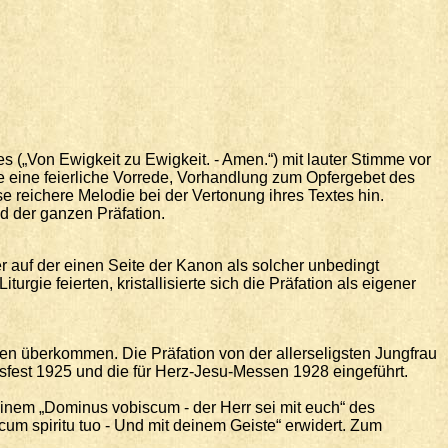
es („Von Ewigkeit zu Ewigkeit. - Amen.“) mit lauter Stimme vor
sse eine feierliche Vorrede, Vorhandlung zum Opfergebet des
e reichere Melodie bei der Vertonung ihres Textes hin.
d der ganzen Präfation.
er auf der einen Seite der Kanon als solcher unbedingt
urgie feierten, kristallisierte sich die Präfation als eigener
en überkommen. Die Präfation von der allerseligsten Jungfrau
sfest 1925 und die für Herz-Jesu-Messen 1928 eingeführt.
 einem „Dominus vobiscum - der Herr sei mit euch“ des
um spiritu tuo - Und mit deinem Geiste“ erwidert. Zum