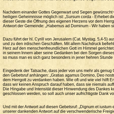
Nachdem einander Gottes Gegenwart und Segen gewünscht wur
heiligen Geheimnisse möglich ist: „Sursum corda - Erhebet d
dieser Geste die Öffnung des eigenen Herzens vor dem Herrgott 
Antwort der Gemeinde: „Habemus ad Dominum - Wir haben si
Dazu führt der hl. Cyrill von Jerusalem (Cat. Mystag. 5,4-5) 
und zu den irdischen Geschäften. Mit allem Nachdruck befiehl
Herz auf den menschenfreundlichen Gott im Himmel gerichtet 
in seinem Innern aber seine Gedanken bei den Sorgen diese
so muss man es sich ganz besonders in jener hehren Stunde 
Eingedenk der Tatsache, dass jeder von uns mehr als genug Gr
den Gebetsruf anhängen: „Gratias agamus Domino, Deo nostro
dem Herrgott zu verdanken haben. Wie oft und wie viel hilft E
dass wir keinen Anspruch darauf haben, dass sie niemals aufh
Die Hingabe und Intensität dieser Hinwendung des Dankes k
geschlossen werden, so soll auch unser aufrichtigste Dank v
Und mit der Antwort auf diesen Gebetsruf: „Dignum et iustum 
unserer dankenden Antwort auf die verschwenderische Freigieb