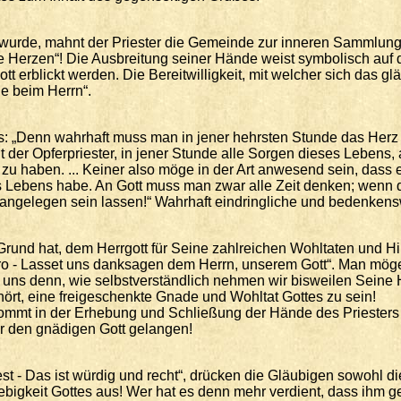
de, mahnt der Priester die Gemeinde zur inneren Sammlung un
ie Herzen“! Die Ausbreitung seiner Hände weist symbolisch au
erblickt werden. Die Bereitwilligkeit, mit welcher sich das gläu
e beim Herrn“.
aus: „Denn wahrhaft muss man in jener hehrsten Stunde das Herz
t der Opferpriester, in jener Stunde alle Sorgen dieses Lebens
zu haben. ... Keiner also möge in der Art anwesend sein, dass
s Lebens habe. An Gott muss man zwar alle Zeit denken; wenn
angelegen sein lassen!“ Wahrhaft eindringliche und bedenkens
und hat, dem Herrgott für Seine zahlreichen Wohltaten und Hilf
 - Lasset uns danksagen dem Herrn, unserem Gott“. Man möge i
r uns denn, wie selbstverständlich nehmen wir bisweilen Seine H
ört, eine freigeschenkte Gnade und Wohltat Gottes zu sein!
ommt in der Erhebung und Schließung der Hände des Priesters
or den gnädigen Gott gelangen!
est - Das ist würdig und recht“, drücken die Gläubigen sowohl 
igkeit Gottes aus! Wer hat es denn mehr verdient, dass ihm ged