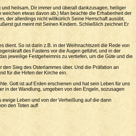
ig und heilsam, Dir immer und überall dankzusagen, heiliger
sten weichen etwas davon ab.) Man beachte die Erhabenheit der
der allerdings nicht willkürlich Seine Herrschaft ausübt,
äußerst gut meint mit Seinen Kindern. Schließlich zeichnet Er
 dient. So ist darin z.B. in der Weihnachtszeit die Rede von
genskraft des Fastens vor die Augen geführt, und in der
n das jeweilige Festgeheimnis zu vertiefen, um die Güte und die
er den Sieg des Osterlammes über. Und die Präfation an
 für die Hirten der Kirche ein.
te. Gott ist auf Erden erschienen und hat sein Leben für uns
rlöser in der Wandlung, umgeben von den Engeln, sozusagen
as ewige Leben und von der Verheißung auf die dann
von den Toten auf!