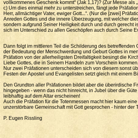
vollkommenes Geschenk kommt“ (Jak 1,17)? (Zur Messe als „D
c) Um dies einmal mehr zu unterstreichen, fängt jede Präfatio
Herr, allmächtiger Vater, ewiger Gott...“. (Nur die [zwei] Pr
Anreden Gottes und die innere Überzeugung, mit welcher diese
sondern aufgrund Seiner Heiligkeit durch und durch gerecht ist
sich im Unterschied zu allen Geschöpfen auch durch Seine Ewi
Dann folgt im mittleren Teil die Schilderung des betreffende
der Bedeutung der Menschwerdung und Geburt Gottes in mensch
Präfation von der allerheiligsten Dreifaltigkeit besingt die K
Liebe Gottes, die in Seinem Handeln zum Vorschein kommen,
Nur zwei Präfationen unterscheiden sich von diesem sonst üb
Festen der Apostel und Evangelisten setzt gleich mit einem Bi
Den Grundton aller Präfationen bildet aber die überirdische 
hingegeben - wenn das nicht hinreicht, in Jubel über die Gü
leibhaftig auf dem Altar erscheinen!
Auch die Präfation für die Totenmessen macht hier kaum eine
unzerstörbare Gemeinschaft mit Gott gesprochen - hinter der T
P. Eugen Rissling