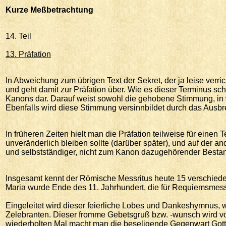
Kurze
Meßbetrachtung
14. Teil
13. Präfation
In Abweichung zum übrigen Text der Sekret, der ja leise verric
und geht damit zur Präfation über. Wie es dieser Terminus sch
Kanons dar. Darauf weist sowohl die gehobene Stimmung, in we
Ebenfalls wird diese Stimmung versinnbildet durch das Ausbr
In früheren Zeiten hielt man die Präfation teilweise für einen
unveränderlich bleiben sollte (darüber später), und auf der ande
und selbstständiger, nicht zum Kanon dazugehörender Bestandt
Insgesamt kennt der Römische Messritus heute 15 verschieden
Maria wurde Ende des 11. Jahrhundert, die für Requiemsmesse
Eingeleitet wird dieser feierliche Lobes und Dankeshymnus, we
Zelebranten. Dieser fromme Gebetsgruß bzw. -wunsch wird von 
wiederholten Mal macht man die beseligende Gegenwart Gott