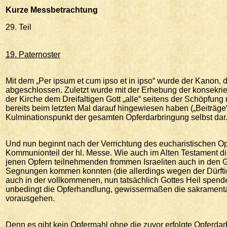
Kurze
Messbetrachtung
29. Teil
19. Paternoster
Mit dem „Per ipsum et cum ipso et in ipso“ wurde der Kanon,
abgeschlossen. Zuletzt wurde mit der Erhebung der konsekr
der Kirche dem Dreifaltigen Gott „alle“ seitens der Schöpfung
bereits beim letzten Mal darauf hingewiesen haben („Beiträge“/
Kulminationspunkt der gesamten Opferdarbringung selbst dar
Und nun beginnt nach der Verrichtung des eucharistischen 
Kommunionteil der hl. Messe. Wie auch im Alten Testament die
jenen Opfern teilnehmenden frommen Israeliten auch in den
Segnungen kommen konnten (die allerdings wegen der Dürfti
auch in der vollkommenen, nun tatsächlich Gottes Heil spen
unbedingt die Opferhandlung, gewissermaßen die sakramenta
vorausgehen.
Denn es gibt kein Opfermahl ohne die zuvor erfolgte Opferda