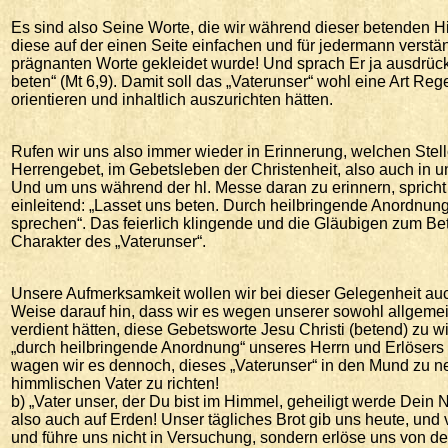
Es sind also Seine Worte, die wir während dieser betenden Hi
diese auf der einen Seite einfachen und für jedermann verstä
prägnanten Worte gekleidet wurde! Und sprach Er ja ausdrücklic
beten“ (Mt 6,9). Damit soll das „Vaterunser“ wohl eine Art Reg
orientieren und inhaltlich auszurichten hätten.
Rufen wir uns also immer wieder in Erinnerung, welchen Stel
Herrengebet, im Gebetsleben der Christenheit, also auch in u
Und um uns während der hl. Messe daran zu erinnern, spricht 
einleitend: „Lasset uns beten. Durch heilbringende Anordnun
sprechen“. Das feierlich klingende und die Gläubigen zum Be
Charakter des „Vaterunser“.
Unsere Aufmerksamkeit wollen wir bei dieser Gelegenheit auch
Weise darauf hin, dass wir es wegen unserer sowohl allgemein
verdient hätten, diese Gebetsworte Jesu Christi (betend) zu 
„durch heilbringende Anordnung“ unseres Herrn und Erlösers 
wagen wir es dennoch, dieses „Vaterunser“ in den Mund zu ne
himmlischen Vater zu richten!
b) „Vater unser, der Du bist im Himmel, geheiligt werde Dei
also auch auf Erden! Unser tägliches Brot gib uns heute, und
und führe uns nicht in Versuchung, sondern erlöse uns von de