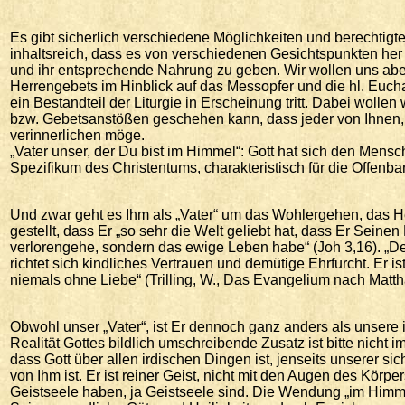
Es gibt sicherlich verschiedene Möglichkeiten und berechtigte
inhaltsreich, dass es von verschiedenen Gesichtspunkten he
und ihr entsprechende Nahrung zu geben. Wir wollen uns ab
Herrengebets im Hinblick auf das Messopfer und die hl. Euchar
ein Bestandteil der Liturgie in Erscheinung tritt. Dabei wolle
bzw. Gebetsanstößen geschehen kann, dass jeder von Ihnen, 
verinnerlichen möge.
„Vater unser, der Du bist im Himmel“: Gott hat sich den Mensch
Spezifikum des Christentums, charakteristisch für die Offenb
Und zwar geht es Ihm als „Vater“ um das Wohlergehen, das 
gestellt, dass Er „so sehr die Welt geliebt hat, dass Er Seine
verlorengehe, sondern das ewige Leben habe“ (Joh 3,16). „Der
richtet sich kindliches Vertrauen und demütige Ehrfurcht. Er is
niemals ohne Liebe“ (Trilling, W., Das Evangelium nach Matthä
Obwohl unser „Vater“, ist Er dennoch ganz anders als unsere 
Realität Gottes bildlich umschreibende Zusatz ist bitte nicht 
dass Gott über allen irdischen Dingen ist, jenseits unserer s
von Ihm ist. Er ist reiner Geist, nicht mit den Augen des Kör
Geistseele haben, ja Geistseele sind. Die Wendung „im Himmel