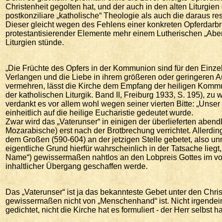
Christenheit gegolten hat, und der auch in den alten Liturgien
postkonziliare „katholische“ Theologie als auch die daraus re
Dieser gleicht wegen des Fehlens einer konkreten Opferdarb
protestantisierender Elemente mehr einem Lutherischen „Abend
Liturgien stünde.
„Die Früchte des Opfers in der Kommunion sind für den Einz
Verlangen und die Liebe in ihrem größeren oder geringeren
vermehren, lässt die Kirche dem Empfang der heiligen Komm
der katholischen Liturgik. Band II, Freiburg 1933, S. 195), z
verdankt es vor allem wohl wegen seiner vierten Bitte: „Unser
einheitlich auf die heilige Eucharistie gedeutet wurde.
Zwar wird das „Vaterunser“ in einigen der überlieferten abend
Mozarabische) erst nach der Brotbrechung verrichtet. Allerdi
dem Großen (590-604) an der jetzigen Stelle gebetet, also u
eigentliche Grund hierfür wahrscheinlich in der Tatsache liegt
Name“) gewissermaßen nahtlos an den Lobpreis Gottes im vor
inhaltlicher Übergang geschaffen werde.
Das „Vaterunser“ ist ja das bekannteste Gebet unter den Chris
gewissermaßen nicht von „Menschenhand“ ist. Nicht irgendein
gedichtet, nicht die Kirche hat es formuliert - der Herr selbst h