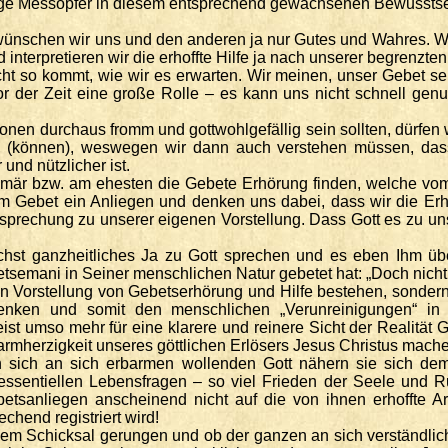
 Heilige Messopfer in diesem entsprechend gewachsenen Bewusst
wünschen wir uns und den anderen ja nur Gutes und Wahres. Wir
nterpretieren wir die erhoffte Hilfe ja nach unserer begrenzte
t so kommt, wie wir es erwarten. Wir meinen, unser Gebet sei 
r der Zeit eine große Rolle – es kann uns nicht schnell genu
n durchaus fromm und gottwohlgefällig sein sollten, dürfen w
en (können), weswegen wir dann auch verstehen müssen, dass
und nützlicher ist.
primär bzw. am ehesten die Gebete Erhörung finden, welche v
 im Gebet ein Anliegen und denken uns dabei, dass wir die Er
n Entsprechung zu unserer eigenen Vorstellung. Dass Gott es 
ichst ganzheitliches Ja zu Gott sprechen und es eben Ihm üb
semani in Seiner menschlichen Natur gebetet hat: „Doch nicht wi
en Vorstellung von Gebetserhörung und Hilfe bestehen, sonder
 Denken und somit den menschlichen „Verunreinigungen“ i
ist umso mehr für eine klarere und reinere Sicht der Realität 
rmherzigkeit unseres göttlichen Erlösers Jesus Christus mach
n sich an sich erbarmen wollenden Gott nähern sie sich dem
ssentiellen Lebensfragen – so viel Frieden der Seele und R
betsanliegen anscheinend nicht auf die von ihnen erhoffte A
chend registriert wird!
einem Schicksal gerungen und ob der ganzen an sich verständl