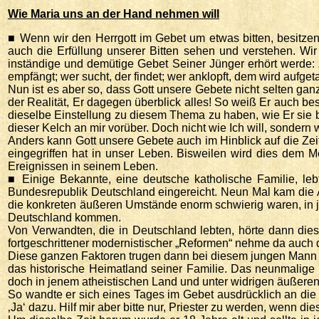
Wie Maria uns an der Hand nehmen will
■ Wenn wir den Herrgott im Gebet um etwas bitten, besitzen 
auch die Erfüllung unserer Bitten sehen und verstehen. Wi
inständige und demütige Gebet Seiner Jünger erhört werde: „B
empfängt; wer sucht, der findet; wer anklopft, dem wird aufgetan
Nun ist es aber so, dass Gott unsere Gebete nicht selten ganz
der Realität, Er dagegen überblick alles! So weiß Er auch bes
dieselbe Einstellung zu diesem Thema zu haben, wie Er sie b
dieser Kelch an mir vorüber. Doch nicht wie Ich will, sondern wi
Anders kann Gott unsere Gebete auch im Hinblick auf die Zei
eingegriffen hat in unser Leben. Bisweilen wird dies dem
Ereignissen in seinem Leben.
■ Einige Bekannte, eine deutsche katholische Familie, leb
Bundesrepublik Deutschland eingereicht. Neun Mal kam die 
die konkreten äußeren Umstände enorm schwierig waren, in 
Deutschland kommen.
Von Verwandten, die in Deutschland lebten, hörte dann dies
fortgeschrittener modernistischer „Reformen“ nehme da auch di
Diese ganzen Faktoren trugen dann bei diesem jungen Mann da
das historische Heimatland seiner Familie. Das neunmalige „
doch in jenem atheistischen Land und unter widrigen äußere
So wandte er sich eines Tages im Gebet ausdrücklich an die h
‚Ja‘ dazu. Hilf mir aber bitte nur, Priester zu werden, wenn dies