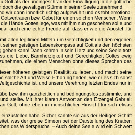
 Gott als der uneingeschränkten Einwilligung in die göttliche
ich doch die gewaltigen Stürme in seiner Seele zunehmend.
 wir dann innerlich richtig aufgewühlt und es tobt emotional
el Gottvertrauen bzw. Gebet für einen solchen Menschen. Wenn
in die Hände Gottes lege, was mit ihm nun geschehen solle und
gar auch eine echte Freude auf, dass er wie die Apostel „für
it allen legitimen Mitteln um Gerechtigkeit und den eigenen
hat seinen geistigen Lebenskompass auf Gott als den höchsten
ng geben kann! Dann kehren in sein Herz und seine Seele trotz
s die Liebe, Barmherzigkeit und Gerechtigkeit Gottes ewig
teilzunehmen, die einem Menschen ohne dieses Sprechen des
dieser höheren geistigen Realität zu leben, und macht seine
e solche Art und Weise Erhörung finden, wie er es sich sonst
Weltgeschichte ist, und unsere Verehrung letzten Endes nur in
tgäbe bzw. ihm ganzheitlich und bedingungslos zustimmte, und
d stellte. Mit ihrer klaren Antwort an den Erzengel Gabriel:
an Gott, ohne eben in menschlicher Hinsicht für sich etwas
 einzustellen habe. Sicher kannte sie aus der Heiligen Schrift
itet, was der greise Simeon bei der Darstellung des Knaben
eichen des Widerspruchs. – Auch deine Seele wird ein Schwert