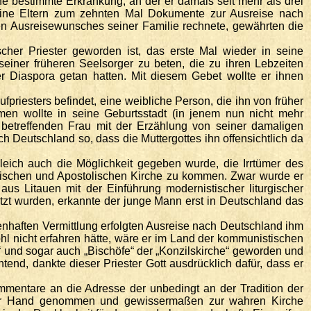
ne bestimmte Erkrankung, an der er damals seit mehr als drei
 seine Eltern zum zehnten Mal Dokumente zur Ausreise nach
en Ausreisewunsches seiner Familie rechnete, gewährten die
cher Priester geworden ist, das erste Mal wieder in seine
einer früheren Seelsorger zu beten, die zu ihren Lebzeiten
r Diaspora getan hatten. Mit diesem Gebet wollte er ihnen
priesters befindet, eine weibliche Person, die ihn von früher
men wollte in seine Geburtsstadt (in jenem nun nicht mehr
 betreffenden Frau mit der Erzählung von seiner damaligen
 Deutschland so, dass die Muttergottes ihn offensichtlich da
ich auch die Möglichkeit gegeben wurde, die Irrtümer des
holischen und Apostolischen Kirche zu kommen. Zwar wurde er
aus Litauen mit der Einführung modernistischer liturgischer
zt wurden, erkannte der junge Mann erst in Deutschland das
denhaften Vermittlung erfolgten Ausreise nach Deutschland ihm
hl nicht erfahren hätte, wäre er im Land der kommunistischen
r“ und sogar auch „Bischöfe“ der „Konzilskirche“ geworden und
end, dankte dieser Priester Gott ausdrücklich dafür, dass er
Kommentare an die Adresse der unbedingt an der Tradition der
an der Hand genommen und gewissermaßen zur wahren Kirche