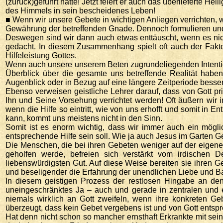
(zurück)geführt hatte! Jetzt feiert er auch das überlieferte
des Himmels in sein bescheidenes Leben!
■ Wenn wir unsere Gebete in wichtigen Anliegen verrichten, 
Gewährung der betreffenden Gnade. Dennoch formulieren und i
Deswegen sind wir dann auch etwas enttäuscht, wenn es nich
gedacht. In diesem Zusammenhang spielt oft auch der Fakto
Hilfeleistung Gottes.
Wenn auch unsere unserem Beten zugrundeliegenden Intentione
Überblick über die gesamte uns betreffende Realität hab
Augenblick oder in Bezug auf eine längere Zeitperiode besser 
Ebenso verweisen geistliche Lehrer darauf, dass von Gott 
Ihn und Seine Vorsehung verrichtet werden! Oft äußern wir
wenn die Hilfe so eintritt, wie von uns erhofft und somit i
kann, kommt uns meistens nicht in den Sinn.
Somit ist es enorm wichtig, dass wir immer auch ein mögl
entsprechende Hilfe sein soll. Wie ja auch Jesus im Garten Get
Die Menschen, die bei ihren Gebeten weniger auf der eigen
geholfen werde, befreien sich verstärkt vom irdischen
liebenswürdigsten Gut. Auf diese Weise bereiten sie ihren Ge
und beseligender die Erfahrung der unendlichen Liebe und Ba
In diesem geistigen Prozess der restlosen Hingabe an de
uneingeschränktes Ja – auch und gerade in zentralen und e
niemals wirklich an Gott zweifeln, wenn ihre konkreten Ge
überzeugt, dass kein Gebet vergebens ist und von Gott entspre
Hat denn nicht schon so mancher ernsthaft Erkrankte mit s