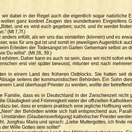
wir dabei in der Regel auch die eigentlich sogar natürliche 
r wollen ganz konkret Zeugen des wunderbaren Eingreifens Go
ittet, und es wird euch gegeben; sucht, und ihr werdet finden; 
.“ (Mt 7,7f.)
 anders erfüllt, als wir uns das vorstellen (können) und es er
ser, was für uns gut ist und somit im jeweiligen Augenblick au
eim Erleiden der Todesangst im Garten Getsemani selbst an den
e Du willst“. (Mt 26, 39.)
t erhören. Daher kann es auch so sein, dass wir nicht sofort 
 Menschen erst viel später bewusst, mitunter erst nach meh
ten in einem Land des früheren Ostblocks. Sie hatten seit 
Absage seitens der kommunistischen Behörden. Ein Sohn diese
jenem Land überhaupt Priester zu werden, wollte der betreffe
e Familie, dass es in Deutschland in der Zwischenzeit nicht
e Gläubigkeit und Frömmigkeit vieler der offiziellen Katholiken
zu bei, dass er erstens praktisch eine jegliche Hoffnung verlo
Nein“ der Behörden wirkte sich halt entsprechend aus. Paralle
n Umständen (Glaubensverfolgung) katholischer Priester werden
l. Jungfrau Maria und sprach: „Liebe Muttergottes, ich finde m
 der Wille Gottes sein sollte!“