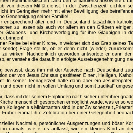
jenem kommunistischen Land den Militärdienst absolvieren. Ei
chub von diesem Militärdienst. In der Zwischenzeit reichten
icht im Geringsten mehr mit einer Bewilligung des betreffend
che Genehmigung seiner Familie!
 entsprechend älter und in Deutschland tatsächlich katholis
ischen zu lassen als auch vor allem an den Gräbern einiger s
 Glaubens- und Kirchenverfolgung für ihre Gläubigen in de
ck bringen!
er Reise bei einer Kirche, in welcher sich das Grab seines Tauf
eisende) Frage stellte, ob er denn nicht (wieder) zurückkom
er zu wirken. Nachdenklich geworden antwortete er dann der
b, er verstehe die daraufhin erfolgte Ausreisegenehmigung nach
bewusst, dass ihm mit der Ausreise nach Deutschland zugle
tion der von Jesus Christus gestifteten Einen, Heiligen, Kat
mt. In seiner Teenagerzeit hatte dann aber ein Jesuitenpater 
und eben nicht im vollen Umfang und somit „radikal“ umgeset
ar, dass mit der seinem Empfinden nach sicher unter ihrer gna
en Kirche menschlich gesprochen ermöglicht wurde, was er so wo
en Kollegen als Ministranten sind in der Zwischenzeit „Prieste
rüher einmal ihre Zelebration bei einer Gelegenheit beobacht
finanzieller Nachteile, persönlicher Ausgrenzungen und böser 
ie ihn damals, wie er es auffasst, wie ein kleines Kind 