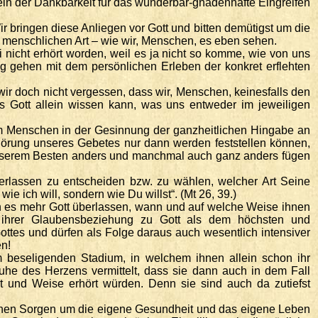
sein der Dankbarkeit für das wunderbar-gnadenhafte Eingreifen
 bringen diese Anliegen vor Gott und bitten demütigst um die
n menschlichen Art – wie wir, Menschen, es eben sehen.
nicht erhört worden, weil es ja nicht so komme, wie von uns
g gehen mit dem persönlichen Erleben der konkret erflehten
ir doch nicht vergessen, dass wir, Menschen, keinesfalls den
 Gott allein wissen kann, was uns entweder im jeweiligen
om Menschen in der Gesinnung der ganzheitlichen Hingabe an
hörung unseres Gebetes nur dann werden feststellen können,
zu unserem Besten anders und manchmal auch ganz anders fügen
erlassen zu entscheiden bzw. zu wählen, welcher Art Seine
e ich will, sondern wie Du willst“. (Mt 26, 39.)
n es mehr Gott überlassen, wann und auf welche Weise ihnen
n ihrer Glaubensbeziehung zu Gott als dem höchsten und
Gottes und dürfen als Folge daraus auch wesentlich intensiver
en!
 beseligenden Stadium, in welchem ihnen allein schon ihr
uhe des Herzens vermittelt, dass sie dann auch in dem Fall
rt und Weise erhört würden. Denn sie sind auch da zutiefst
ichen Sorgen um die eigene Gesundheit und das eigene Leben