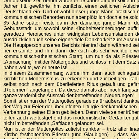
Um dieselbe Zeit herum wurde er 18 Jahre alt und sollte in 
Jahren litt, gewährte ihm zunächst einen zeitlichen Aufs
Deutschland ein. Und obwohl dieser junge Mann praktisch n
kommunistischen Behörden nun aber plötzlich doch eine sol
35 Jahre später reiste dann der damalige junge Mann, der
Geburtsstadt, um sowohl seine Kindheitserinnerungen auffr
geradezu Heroisches unter widrigsten Lebensumständen der
ausdrücklich auch seine eigene tiefe Dankbarkeit zum Ausdru
Die Hauptperson unseres Berichts hier traf dann während sein
her erkannte und ihm dann die (sich als sehr wichtig erw
kommunistisch-atheistischen Staat), um nun da als Priest
„Abmachung“ mit der Muttergottes und schloss mit dem Satz a
haben wollte, wo er heute ist!
In diesem Zusammenhang wurde ihm dann auch schlagartig 
kirchlichen Modernismus zu erkennen und zur heiligen Tradi
selbst noch nach dem überlieferten Ritus getauft und gefir
„Reformen“ angefangen. Da diese damals aber noch langsam 
ganze verderbliche Ausmaß der betreffenden „Neuerungen“!
Somit ist er nun der Muttergottes gerade dafür äußerst dankb
der Weg zur Feier der überlieferten Liturgie der katholisch
Verbannung seiner Eltern geblieben. Denn viele seiner früher
teilen auch weitestgehend das modernistische Gedankengut. F
nicht im betreffenden „Saftladen gelandet“ sei.
Nun ist er der Muttergottes zutiefst dankbar – trotz aller 
Kirche festhaltenden Priester (und Gläubigen) –, dass s