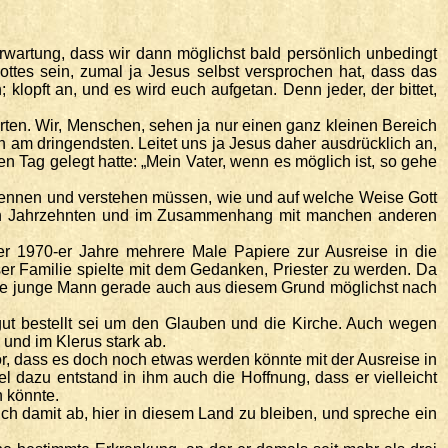
Erwartung, dass wir dann möglichst bald persönlich unbedingt
ttes sein, zumal ja Jesus selbst versprochen hat, dass das
klopft an, und es wird euch aufgetan. Denn jeder, der bittet,
warten. Wir, Menschen, sehen ja nur einen ganz kleinen Bereich
ch am dringendsten. Leitet uns ja Jesus daher ausdrücklich an,
 Tag gelegt hatte: „Mein Vater, wenn es möglich ist, so gehe
erkennen und verstehen müssen, wie und auf welche Weise Gott
reren Jahrzehnten und im Zusammenhang mit manchen anderen
der 1970-er Jahre mehrere Male Papiere zur Ausreise in die
r Familie spielte mit dem Gedanken, Priester zu werden. Da
nde junge Mann gerade auch aus diesem Grund möglichst nach
 gut bestellt sei um den Glauben und die Kirche. Auch wegen
 und im Klerus stark ab.
r, dass es doch noch etwas werden könnte mit der Ausreise in
l dazu entstand in ihm auch die Hoffnung, dass er vielleicht
 könnte.
ich damit ab, hier in diesem Land zu bleiben, und spreche ein