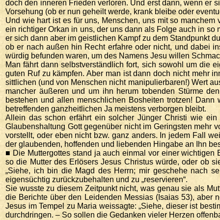
doch den inneren Frieden verloren. Und erst dann, wenn er si
Vorsehung (ob er nun geheilt werde, krank bleibe oder eventu
Und wie hart ist es für uns, Menschen, uns mit so manchem v
ein richtiger Orkan in uns, der uns dann als Folge auch in 
er sich dann aber im geistlichen Kampf zu dem Standpunkt dur
ob er nach außen hin Recht erfahre oder nicht, und dabei in
würdig befunden waren, um des Namens Jesu willen Schmach 
Man fährt dann selbstverständlich fort, sich sowohl um die
guten Ruf zu kämpfen. Aber man ist dann doch nicht mehr inn
sittlichen (und von Menschen nicht manipulierbaren!) Wert au
mancher äußeren und um ihn herum tobenden Stürme dennoch
bestehen und allen menschlichen Bosheiten trotzen! Dann 
betreffenden ganzheitlichen Ja meistens verborgen bleibt.
Allein das schon erfährt ein solcher Jünger Christi wie ei
Glaubenshaltung Gott gegenüber nicht im Geringsten mehr von
vorstellt, oder eben nicht bzw. ganz anders. In jedem Fall w
der glaubenden, hoffenden und liebenden Hingabe an Ihn be
■ Die Muttergottes stand ja auch einmal vor einer wichtigen
so die Mutter des Erlösers Jesus Christus würde, oder ob si
„Siehe, ich bin die Magd des Herrn; mir geschehe nach sei
eigensüchtig zurückzubehalten und zu „reservieren“.
Sie wusste zu diesem Zeitpunkt nicht, was genau sie als Mutte
die Berichte über den Leidenden Messias (Isaias 53), aber
Jesus im Tempel zu Maria weissagte: „Siehe, dieser ist best
durchdringen. – So sollen die Gedanken vieler Herzen offenbar