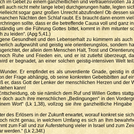
ch im Gebet zu einem ganzheitlichen und vertrauensvollen Ja zu
ell auch nicht mehr lange lebe) durchgerungen hatte, legten s
ielleicht sogar ganz großen Unrecht abzufinden! Ob dessen sind
so manchen Nächten den Schlaf raubt. Es braucht dann enorm vi
chringen sollte, dass er die betreffende Causa voll und ganz 
ständig um die Führung Gottes bittet, kommt in ihm mitunter so
zu leiden“. (Apg 5,41.)
 eigene Gesundheit und den Lebenserhalt zu kümmern als auch m
erlich aufgewühlt und geistig wie orientierungslos, sondern 
sgerichtet, der allein dem Menschen Halt, Trost und Orientieru
 Ruhe und Frieden ein, und er ist zutiefst überzeugt, das
wird er begnadet, an einer solchen geistig-intensiven Welt 
n Wunder. Er empfindet es als unverdiente Gnade, geistig in 
 der Frage abhängig, ob seine konkreten Gebetsbitten auf ein
eiß er, dass Gott der Lenker der menschlichen Herzen und der 
stehen kann!
 Entscheidung, ob sie nämlich dem Ruf und Willen Gottes stat
e doch auch ihre menschlichen „Bedingungen“ in den Vordergrun
nem Wort“ (Lk 1,38), vollzog sie ihre ganzheitliche Hingabe 
r des Erlösers in der Zukunft erwartet, worauf konkret sie sich
 noch nicht genau, in welchem Umfang es sich an Ihm bewahrhe
immt zum Fall und zur Auferstehung vieler in Israel und zum Z
 werden.“ (Lk 2,34f.)