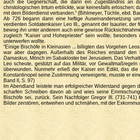
auch die Gegnerschaft, die darin ein Zugeständnis an d
christologischen Irrtum erblickte, war keinesfalls erloschen
mit dem Bilderdienst verbanden.” (Bihlmeyer, Tüchle, ebd. Band
Ab 726 begann dann eine heftige Auseinandersetzung um d
verdienten Soldatenkaiser Leo III., genannt der Isaurier, der
bewog ihn unter anderem auch eine gewisse Rücksichtnahme a
zugleich “Kaiser und Hohepriester” sein wollte, besonders 
unterwerfen wollte.
“Einige Bischöfe in Kleinasien ... billigten das Vorgehen Le
war aber dagegen. Außerhalb des Reiches erstand den Bil
Damaskus
, Mönch im Sabakloster bei Jerusalem. Das Verhalt
Leo scheute, gestützt auf das Militär, vor Gewaltmaßregeln
überwunden. Nunmehr erließ der Kaiser ein Edikt, das die
Konstantinopel seine Zustimmung verweigerte, musste er ein
Band II, S. 97)
Im Abendland leistete man erfolgreicher Widerstand gegen di
scharfen Schreiben davon ab und wies seine Einmischung 
Bischöfe sei, zurück. Sein Nachfolger Gregor III. (731-741) b
Bilder zerstören, entweihen und schmähen, mit der Exkommun