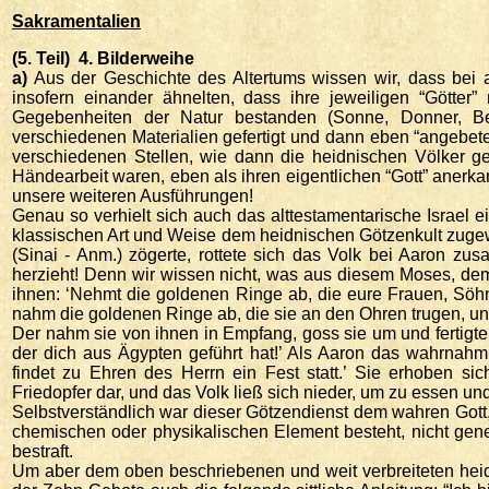
Sakramentalien
(5. Teil) 4. Bilderweihe
a)
Aus der Geschichte des Altertums wissen wir, dass bei a
insofern einander ähnelten, dass ihre jeweiligen “Götte
Gegebenheiten der Natur bestanden (Sonne, Donner, B
verschiedenen Materialien gefertigt und dann eben “angebet
verschiedenen Stellen, wie dann die heidnischen Völker ge
Händearbeit waren, eben als ihren eigentlichen “Gott” anerk
unsere weiteren Ausführungen!
Genau so verhielt sich auch das alttestamentarische Israel 
klassischen Art und Weise dem heidnischen Götzenkult zugew
(Sinai - Anm.) zögerte, rottete sich das Volk bei Aaron z
herzieht! Denn wir wissen nicht, was aus diesem Moses, dem
ihnen: ‘Nehmt die goldenen Ringe ab, die eure Frauen, Söhn
nahm die goldenen Ringe ab, die sie an den Ohren trugen, un
Der nahm sie von ihnen in Empfang, goss sie um und fertigte d
der dich aus Ägypten geführt hat!’ Als Aaron das wahrnahm,
findet zu Ehren des Herrn ein Fest statt.’ Sie erhoben s
Friedopfer dar, und das Volk ließ sich nieder, um zu essen und
Selbstverständlich war dieser Götzendienst dem wahren Gott
chemischen oder physikalischen Element besteht, nicht gen
bestraft.
Um aber dem oben beschriebenen und weit verbreiteten heid