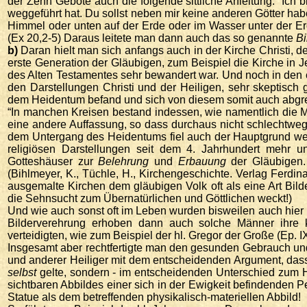
der Zehn Gebote auch die folgende sittliche Anleitung: “Ich 
weggeführt hat. Du sollst neben mir keine anderen Götter hab
Himmel oder unten auf der Erde oder im Wasser unter der Erde
(Ex 20,2-5) Daraus leitete man dann auch das so genannte
Bi
b)
Daran hielt man sich anfangs auch in der Kirche Christi, de
erste Generation der Gläubigen, zum Beispiel die Kirche in
des Alten Testamentes sehr bewandert war. Und noch in den e
den Darstellungen Christi und der Heiligen, sehr skeptisc
dem Heidentum befand und sich von diesem somit auch abgr
“In manchen Kreisen bestand indessen, wie namentlich die 
eine andere Auffassung, so dass durchaus nicht schlechtweg 
dem Untergang des Heidentums fiel auch der Hauptgrund weg
religiösen Darstellungen seit dem 4. Jahrhundert mehr 
Gotteshäuser zur
Belehrung
und
Erbauung
der Gläubigen.
(Bihlmeyer, K., Tüchle, H., Kirchengeschichte. Verlag Ferdi
ausgemalte Kirchen dem gläubigen Volk oft als eine Art Bil
die Sehnsucht zum Übernatürlichen und Göttlichen weckt!)
Und wie auch sonst oft im Leben wurden bisweilen auch hier 
Bilderverehrung erhoben dann auch solche Männer ihre kri
verteidigten, wie zum Beispiel der hl. Gregor der Große (Ep. IX
Insgesamt aber rechtfertigte man den gesunden Gebrauch und 
und anderer Heiliger mit dem entscheidenden Argument, dass
selbst
gelte, sondern - im entscheidenden Unterschied zum 
sichtbaren Abbildes einer sich in der Ewigkeit befindenden Pe
Statue als dem betreffenden physikalisch-materiellen Abbild!