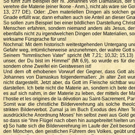
So führt zum Beispiel der hl. Johannes von Damaskus, der sic
verehre die Materie (einer Ikone - Anm.), nicht als wäre sie Go
13, 277 DE). Oder: „Den materiellen Dingen als solchen ge
Gnade erfüllt war, dann erhalten auch sie Anteil an dieser Gn
So sollen zum Beispiel bei einer bildlichen Darstellung Chris
Menschen erfahren, sondern niemand anders als Jesus, der g
ebenfalls nicht zu irgendwelchen Dingen oder Materialien, s
wirksame Fürsprache für uns!
Nochmal: Mit dem historisch weitestgehenden Untergang und
Gefahr weg, irrtümlicherweise anzunehmen, der wahre Gott 
Seinem “himmlischen Vater” spricht (Mt 7,21; 10,32; 15,13
unser, der Du bist im Himmel” (Mt 6,9), so wurde es für die
sondern ohne Zweifel ein Geistwesen ist!
Und dem oft erhobenen Vorwurf der Gegner, dass Gott als r
Johannes von Damaskus folgendermaßen: „In alter Zeit wurde
nicht dargestellt. Jetzt aber, da Gott im Fleische sichtbar
darstellen. Ich bete nicht die Materie an, sondern ich bete 
es auf sich nahm, in der Materie zu leben, der mittels der Ma
l‘hostie et les origines de la dévotion au Saint-Sacrement, Pa
Somit war die christliche Bilderverehrung als solche theol
strikten Bilderverbot. Zumal ja im Buch Exodus des Alten Te
ausdrückliche Anordnung Moses’ hin selbst zwei aus Gold ge
so dass sie “ihre Flügel nach oben hin ausgebreitet hielten un
c)
So hatte sich die Bilderverehrung im Laufe der Zeit besond
den Mönchen, den geistlichen Führern des Volkes, geübt und